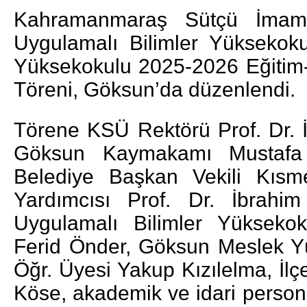
Kahramanmaraş Sütçü İmam 
Uygulamalı Bilimler Yüksekok
Yüksekokulu 2025-2026 Eğitim-
Töreni, Göksun’da düzenlendi.
Törene KSÜ Rektörü Prof. Dr.
Göksun Kaymakamı Mustafa
Belediye Başkan Vekili Kısm
Yardımcısı Prof. Dr. İbrah
DA
GÖKSUN HAFIZLIK KIZ KUR’AN KURSU
ÖĞRENCILERINE DARENDE GEZISI.
Uygulamalı Bilimler Yükseko
Ferid Önder, Göksun Meslek Y
GÜNLÜK HABER AKIŞI
Öğr. Üyesi Yakup Kızılelma, İl
Köse, akademik ve idari personel