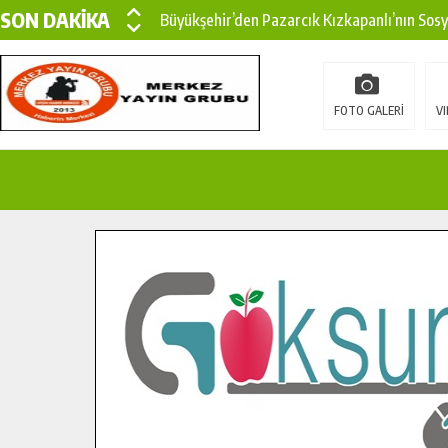
SON DAKİKA
Büyükşehir’den Pazarcık Kızkapanlı’nın Sos
Büyükşehir’den Pazarcık Kırsalına Modern Ul
Çin’den KSÜ’ye Uluslararası Başarı: Edinilen
FOTO GALERİ
VI
Büyükşehir, Türkoğlu Derebaşı Sokak’ta Sıca
Gençler Pusula Maraş Kampında Yeni Medya v
15 TEMMUZ’DA ŞEHİTLERİMİZ DUALARLA A
Büyükşehir, Göksun Kırsalında Ulaşım Konfor
İlçe Jandarma Komutanı Karakaya’dan Başkan
Bertiz’in Yeni Köprüsünde Sona Doğru.