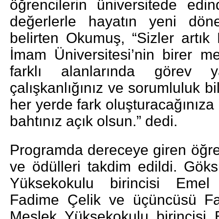
öğrencilerin üniversitede edind
değerlerle hayatın yeni döne
belirten Okumuş, “Sizler art
İmam Üniversitesi’nin birer m
farklı alanlarında görev ya
çalışkanlığınız ve sorumluluk b
her yerde fark oluşturacağınıza
bahtınız açık olsun.” dedi.
Programda dereceye giren öğren
ve ödülleri takdim edildi. Gök
Yüksekokulu birincisi Emel 
Fadime Çelik ve üçüncüsü Fa
Meslek Yüksekokulu birincisi E