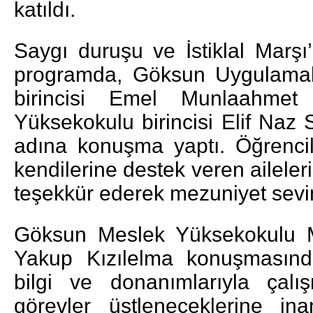
katıldı.
Saygı duruşu ve İstiklal Marşı
programda, Göksun Uygulamalı
birincisi Emel Munlaahme
Yüksekokulu birincisi Elif Naz
adına konuşma yaptı. Öğrencile
kendilerine destek veren ailele
teşekkür ederek mezuniyet sevin
Göksun Meslek Yüksekokulu M
Yakup Kızılelma konuşmasınd
bilgi ve donanımlarıyla çal
görevler üstleneceklerine ina