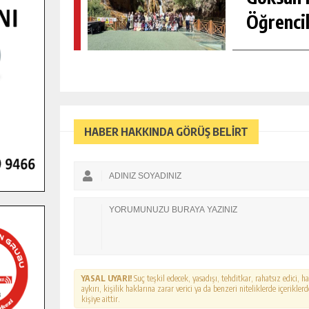
Öğrencil
HABER HAKKINDA GÖRÜŞ BELİRT
YASAL UYARI!
Suç teşkil edecek, yasadışı, tehditkar, rahatsız edici, 
aykırı, kişilik haklarına zarar verici ya da benzeri niteliklerde içerikl
kişiye aittir.