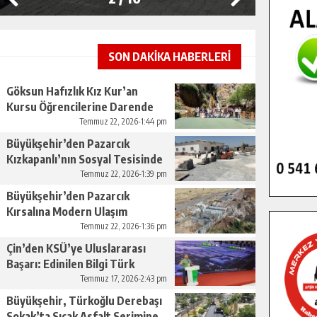
SON DAKİKA HABERLERİ
Göksun Hafızlık Kız Kur’an
Kursu Öğrencilerine Darende
Gezisi.
Temmuz 22, 2026-1:44 pm
Büyükşehir’den Pazarcık
Kızkapanlı’nın Sosyal Tesisinde
Çevre Düzenlemesi.
Temmuz 22, 2026-1:39 pm
Büyükşehir’den Pazarcık
Kırsalına Modern Ulaşım
Yatırımı.
Temmuz 22, 2026-1:36 pm
Çin’den KSÜ’ye Uluslararası
Başarı: Edinilen Bilgi Türk
Tarımına Katkı Sağlayacak.
Temmuz 17, 2026-2:43 pm
Büyükşehir, Türkoğlu Derebaşı
Sokak’ta Sıcak Asfalt Serimine