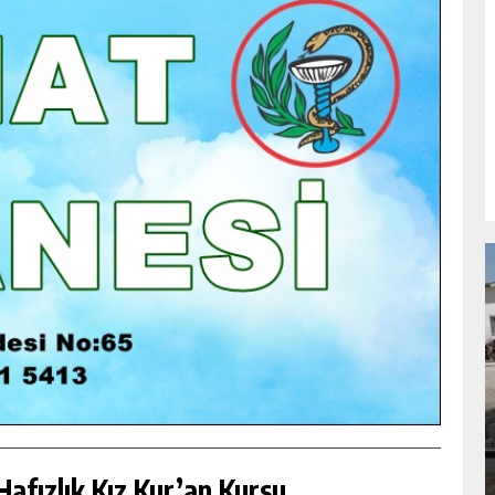
NDA
GÖKSUN HAFIZLIK KIZ KUR’AN KURSU
ÖĞRENCILERINE DARENDE GEZISI.
GÜNLÜK HABER AKIŞI
afızlık Kız Kur’an Kursu