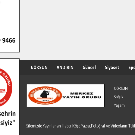
GÖKSUN
ANDIRIN
Güncel
Siyaset
Sp
Özel Haber
Seri İlanlar
GÖKSUN
Sağlık
Yaşam
Sitemizde Yayınlanan Haber,Köşe Yazısı,Fotoğraf ve Videoların T