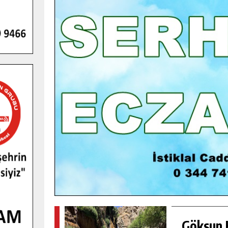
GENÇLER PUSULA MARAŞ KAMPI
YENI MEDYA VE FOTOĞRAFÇILIĞI
KEŞFETTI.
GÜNLÜK HABER AKIŞI
Göksun H