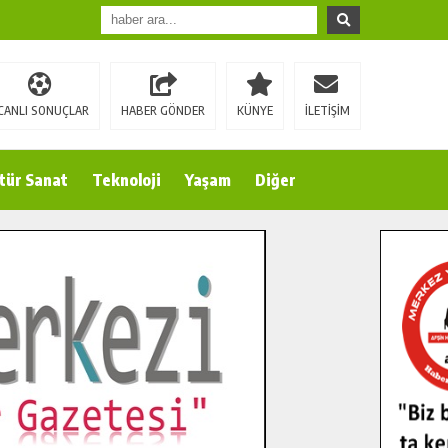
CANLI SONUÇLAR
HABER GÖNDER
KÜNYE
İLETİŞİM
tür Sanat
Teknoloji
Yaşam
Diğer