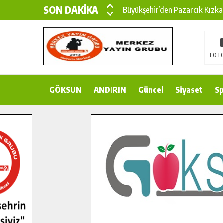
SON DAKİKA
Büyükşehir’den Pazarcık Kızka
Büyükşehir’den Pazarcık Kırsal
Çin’den KSÜ’ye Uluslararası Baş
FOTO
Büyükşehir, Türkoğlu Derebaşı 
GÖKSUN
ANDIRIN
Gençler Pusula Maraş Kampında
Güncel
Siyaset
Sp
15 TEMMUZ’DA ŞEHİTLERİMİZ
Büyükşehir, Göksun Kırsalında 
İlçe Jandarma Komutanı Karaka
Bertiz’in Yeni Köprüsünde Son