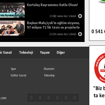
Kurtuluş Bayramımız Kutlu Olsun!
23.682 views kez izlendi
Başkan Mahçiçek’in eğitim vizyonu,
97 milyon TL’lik tesis ve projelerle
birleşti, gençlere umut oldu.
23.294 views kez izlendi
ür Sanat
Teknoloji
Yaşam
Diğer
Spor
Ekonomi
Kültür Sanat
Teknoloji
l.com