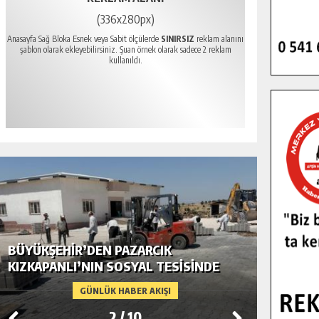
(336x280px)
Anasayfa Sağ Bloka Esnek veya Sabit ölçülerde
SINIRSIZ
reklam alanını
şablon olarak ekleyebilirsiniz. Şuan örnek olarak sadece 2 reklam
kullanıldı.
BÜYÜKŞEHIR’DEN PAZARCIK
BÜYÜKŞ
KIZKAPANLI’NIN SOSYAL TESISINDE
MODERN
ÇEVRE DÜZENLEMESI.
GÜNLÜK HABER AKIŞI
2
/
10