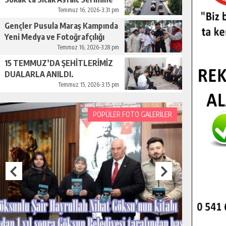
Başladı.
Temmuz 16, 2026-3:31 pm
Gençler Pusula Maraş Kampında
Yeni Medya ve Fotoğrafçılığı
Keşfetti.
Temmuz 16, 2026-3:28 pm
15 TEMMUZ’DA ŞEHİTLERİMİZ
DUALARLA ANILDI.
Temmuz 15, 2026-3:15 pm
POPÜLER FOTO GALERİLER