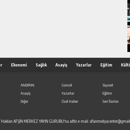
or
Ekonomi
Sağlık
Asayiş
Yazarlar
Eğitim
Kült
ANDIRIN
Güncel
Siyaset
Asayiş
Yazarlar
Eğitim
Diğer
Özel Haber
Seri İlanlar
elif Hakları AFŞİN MERKEZ YAYIN GURUBU'na aittir.e-mail: afsinmedyacenter@gmai