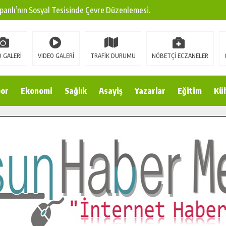
panlı’nın Sosyal Tesisinde Çevre Düzenlemesi.
ına Modern Ulaşım Yatırımı.
arı: Edinilen Bilgi Türk Tarımına Katkı Sağlayacak.
 GALERİ
VIDEO GALERİ
TRAFİK DURUMU
NÖBETÇİ ECZANELER
Sokak’ta Sıcak Asfalt Serimine Başladı.
 Yeni Medya ve Fotoğrafçılığı Keşfetti.
or
Ekonomi
Sağlık
Asayiş
Yazarlar
Eğitim
Kül
 DUALARLA ANILDI.
Ulaşım Konforunu Yükseltiyor.
ya’dan Başkan Cüce’ye Veda Ziyareti.
a Doğru.