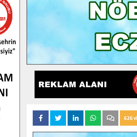
626 v