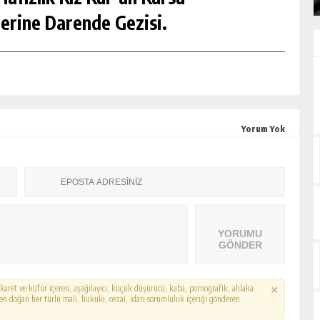
erine Darende Gezisi.
Yorum Yok
YORUMU
GÖNDER
hakaret ve küfür içeren, aşağılayıcı, küçük düşürücü, kaba, pornografik, ahlaka
erden doğan her türlü mali, hukuki, cezai, idari sorumluluk içeriği gönderen