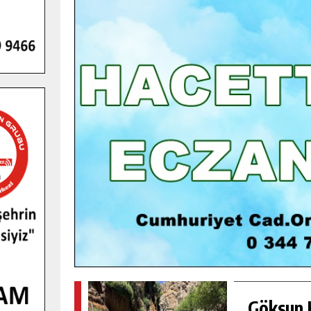
GENÇLER PUSULA MARAŞ KAMPI
YENI MEDYA VE FOTOĞRAFÇILIĞI
KEŞFETTI.
GÜNLÜK HABER AKIŞI
Göksun H