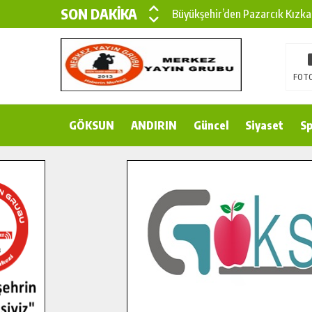
SON DAKİKA
Büyükşehir’den Pazarcık Kızka
Büyükşehir’den Pazarcık Kırsal
Çin’den KSÜ’ye Uluslararası Baş
FOTO
Büyükşehir, Türkoğlu Derebaşı 
GÖKSUN
ANDIRIN
Gençler Pusula Maraş Kampında
Güncel
Siyaset
Sp
15 TEMMUZ’DA ŞEHİTLERİMİZ
Büyükşehir, Göksun Kırsalında 
İlçe Jandarma Komutanı Karaka
Bertiz’in Yeni Köprüsünde Son