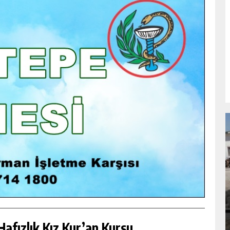
NDA
GÖKSUN HAFIZLIK KIZ KUR’AN KURSU
ÖĞRENCILERINE DARENDE GEZISI.
GÜNLÜK HABER AKIŞI
afızlık Kız Kur’an Kursu