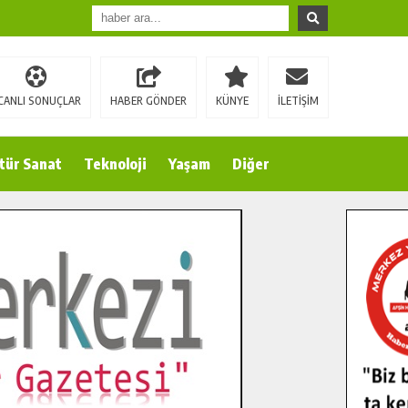
CANLI SONUÇLAR
HABER GÖNDER
KÜNYE
İLETİŞİM
tür Sanat
Teknoloji
Yaşam
Diğer