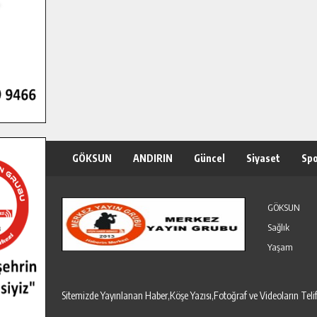
GÖKSUN
ANDIRIN
Güncel
Siyaset
Sp
Özel Haber
Seri İlanlar
GÖKSUN
Sağlık
Yaşam
Sitemizde Yayınlanan Haber,Köşe Yazısı,Fotoğraf ve Videoların T