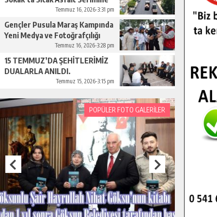
Başladı.
Temmuz 16, 2026-3:31 pm
Gençler Pusula Maraş Kampında
Yeni Medya ve Fotoğrafçılığı
Keşfetti.
Temmuz 16, 2026-3:28 pm
15 TEMMUZ’DA ŞEHİTLERİMİZ
DUALARLA ANILDI.
Temmuz 15, 2026-3:15 pm
POPÜLER FOTO GALERİLER