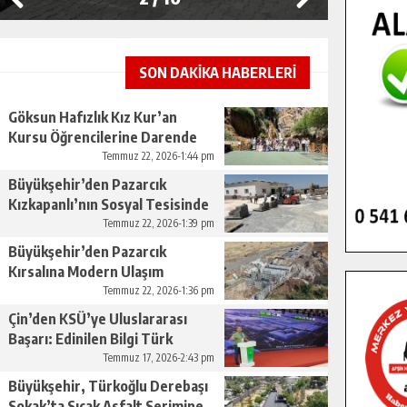
SON DAKİKA HABERLERİ
Göksun Hafızlık Kız Kur’an
Kursu Öğrencilerine Darende
Gezisi.
Temmuz 22, 2026-1:44 pm
Büyükşehir’den Pazarcık
Kızkapanlı’nın Sosyal Tesisinde
Çevre Düzenlemesi.
Temmuz 22, 2026-1:39 pm
Büyükşehir’den Pazarcık
Kırsalına Modern Ulaşım
Yatırımı.
Temmuz 22, 2026-1:36 pm
Çin’den KSÜ’ye Uluslararası
Başarı: Edinilen Bilgi Türk
Tarımına Katkı Sağlayacak.
Temmuz 17, 2026-2:43 pm
Büyükşehir, Türkoğlu Derebaşı
Sokak’ta Sıcak Asfalt Serimine