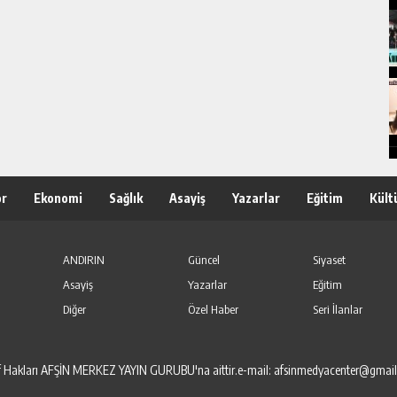
or
Ekonomi
Sağlık
Asayiş
Yazarlar
Eğitim
Kült
ANDIRIN
Güncel
Siyaset
Asayiş
Yazarlar
Eğitim
Diğer
Özel Haber
Seri İlanlar
elif Hakları AFŞİN MERKEZ YAYIN GURUBU'na aittir.e-mail: afsinmedyacenter@gmai