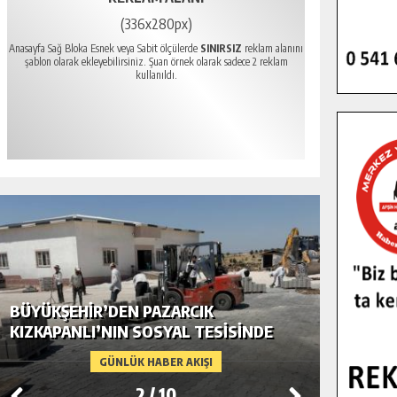
(336x280px)
Anasayfa Sağ Bloka Esnek veya Sabit ölçülerde
SINIRSIZ
reklam alanını
şablon olarak ekleyebilirsiniz. Şuan örnek olarak sadece 2 reklam
kullanıldı.
BÜYÜKŞEHIR’DEN PAZARCIK
BÜYÜKŞ
KIZKAPANLI’NIN SOSYAL TESISINDE
MODERN
ÇEVRE DÜZENLEMESI.
GÜNLÜK HABER AKIŞI
2
/
10