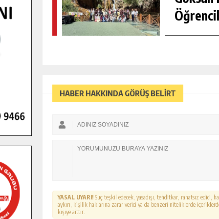
Öğrencil
HABER HAKKINDA GÖRÜŞ BELİRT
YASAL UYARI!
Suç teşkil edecek, yasadışı, tehditkar, rahatsız edici, 
aykırı, kişilik haklarına zarar verici ya da benzeri niteliklerde içerikl
kişiye aittir.