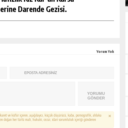
erine Darende Gezisi.
Yorum Yok
YORUMU
GÖNDER
hakaret ve küfür içeren, aşağılayıcı, küçük düşürücü, kaba, pornografik, ahlaka
erden doğan her türlü mali, hukuki, cezai, idari sorumluluk içeriği gönderen