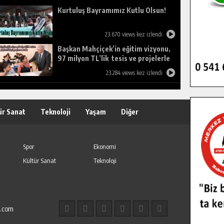
Kurtuluş Bayramımız Kutlu Olsun!
23.670 views kez izlendi
Başkan Mahçiçek’in eğitim vizyonu,
97 milyon TL’lik tesis ve projelerle
birleşti, gençlere umut oldu.
23.284 views kez izlendi
ür Sanat
Teknoloji
Yaşam
Diğer
Spor
Ekonomi
Kültür Sanat
Teknoloji
l.com