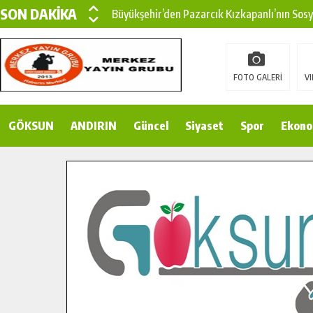
SON DAKİKA
Büyükşehir’den Pazarcık Kızkapanlı’nın Sos
Büyükşehir’den Pazarcık Kırsalına Modern Ul
Çin’den KSÜ’ye Uluslararası Başarı: Edinilen
FOTO GALERİ
VI
Büyükşehir, Türkoğlu Derebaşı Sokak’ta Sıca
GÖKSUN
ANDIRIN
Gençler Pusula Maraş Kampında Yeni Medya v
Güncel
Siyaset
Spor
Ekono
15 TEMMUZ’DA ŞEHİTLERİMİZ DUALARLA A
Büyükşehir, Göksun Kırsalında Ulaşım Konfor
İlçe Jandarma Komutanı Karakaya’dan Başkan
Bertiz’in Yeni Köprüsünde Sona Doğru.