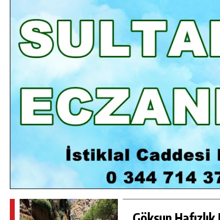
DA
GÖKSUN HAFIZLIK KIZ KUR’AN KURSU
ÖĞRENCILERINE DARENDE GEZISI.
GÜNLÜK HABER AKIŞI
Göksun Hafızlık 