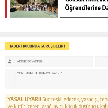
Öğrencilerine D
HABER HAKKINDA GÖRÜŞ BELİRT
YASAL UYARI!
Suç teşkil edecek, yasadışı, tehd
ve küfür içeren, aşağılayıcı, küçük düşürücü, kab