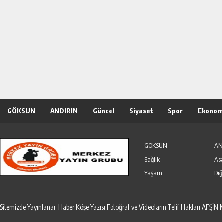
GÖKSUN
ANDIRIN
Güncel
Siyaset
Spor
Ekonom
Özel Haber
Seri İlanlar
GÖKSUN
AN
Sağlık
As
Yaşam
Diğ
Sitemizde Yayınlanan Haber,Köşe Yazısı,Fotoğraf ve Videoların Telif Hakları AF