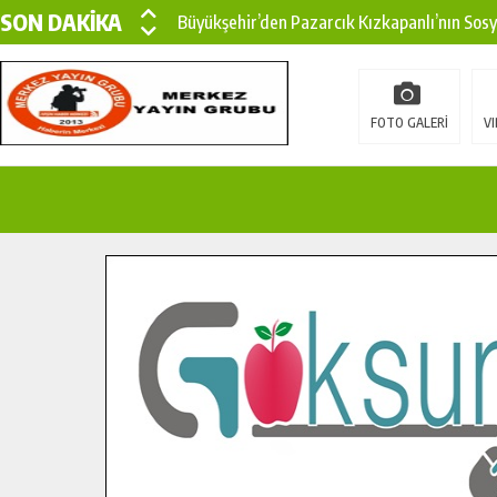
SON DAKİKA
Büyükşehir’den Pazarcık Kızkapanlı’nın Sos
Büyükşehir’den Pazarcık Kırsalına Modern Ul
Çin’den KSÜ’ye Uluslararası Başarı: Edinilen
FOTO GALERİ
VI
Büyükşehir, Türkoğlu Derebaşı Sokak’ta Sıca
Gençler Pusula Maraş Kampında Yeni Medya v
15 TEMMUZ’DA ŞEHİTLERİMİZ DUALARLA A
Büyükşehir, Göksun Kırsalında Ulaşım Konfor
İlçe Jandarma Komutanı Karakaya’dan Başkan
Bertiz’in Yeni Köprüsünde Sona Doğru.