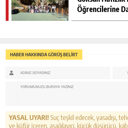
Öğrencilerine D
HABER HAKKINDA GÖRÜŞ BELİRT
YASAL UYARI!
Suç teşkil edecek, yasadışı, tehd
ve küfür içeren, aşağılayıcı, küçük düşürücü, kab