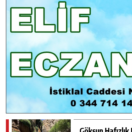
DA
GÖKSUN HAFIZLIK KIZ KUR’AN KURSU
ÖĞRENCILERINE DARENDE GEZISI.
GÜNLÜK HABER AKIŞI
Göksun Hafızlık 