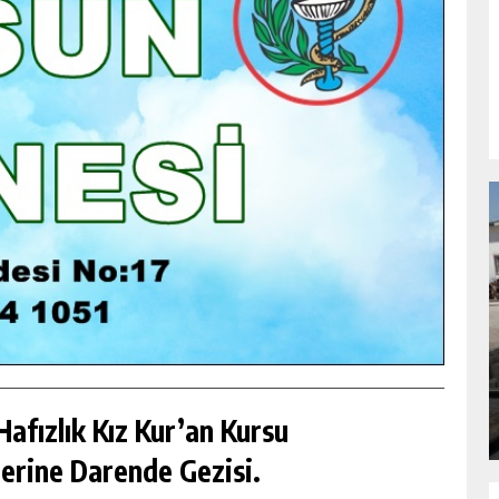
NDA
GÖKSUN HAFIZLIK KIZ KUR’AN KURSU
ÖĞRENCILERINE DARENDE GEZISI.
GÜNLÜK HABER AKIŞI
afızlık Kız Kur’an Kursu
erine Darende Gezisi.