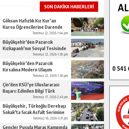
SON DAKİKA HABERLERİ
Göksun Hafızlık Kız Kur’an
Kursu Öğrencilerine Darende
Gezisi.
Temmuz 22, 2026-1:44 pm
Büyükşehir’den Pazarcık
Kızkapanlı’nın Sosyal Tesisinde
Çevre Düzenlemesi.
Temmuz 22, 2026-1:39 pm
Büyükşehir’den Pazarcık
Kırsalına Modern Ulaşım
Yatırımı.
Temmuz 22, 2026-1:36 pm
Çin’den KSÜ’ye Uluslararası
Başarı: Edinilen Bilgi Türk
Tarımına Katkı Sağlayacak.
Temmuz 17, 2026-2:43 pm
Büyükşehir, Türkoğlu Derebaşı
Sokak’ta Sıcak Asfalt Serimine
Başladı.
Temmuz 16, 2026-3:31 pm
Gençler Pusula Maraş Kampında