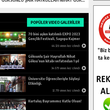
POPÜLER VIDEO GALERİLER
70 bini aşkın katılımlı EXPO 2023
Gençlik Festivali, Sagopa Kajmer
konseri ile son buldu.
44.326 views kez izlendi
Göksunlu Şair Hayrullah Nihat
Göksu’nun kitabı vefatından 1 yıl
sonra Göksun Belediyesi tarafından
34.079 views kez izlendi
basıldı.
Üniversite Öğrencileriyle Söyleşi
Etkinliği.
32.719 views kez izlendi
Kurtuluş Bayramımız Kutlu Olsun!