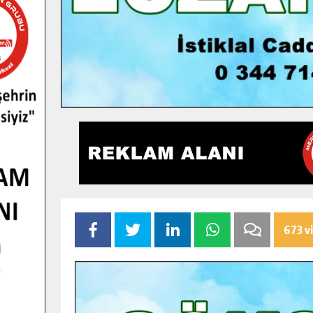
673 v