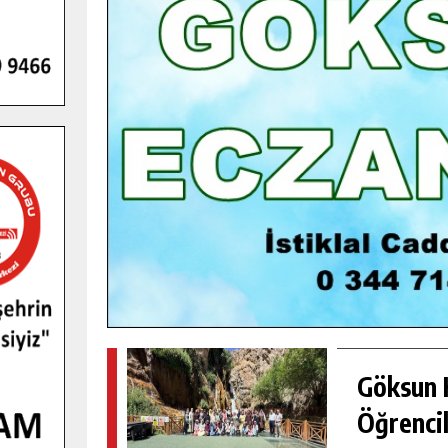
GENÇLER PUSULA MARAŞ KAMPI
YENI MEDYA VE FOTOĞRAFÇILIĞI
KEŞFETTI.
GÜNLÜK HABER AKIŞI
Göksun H
Öğrencil