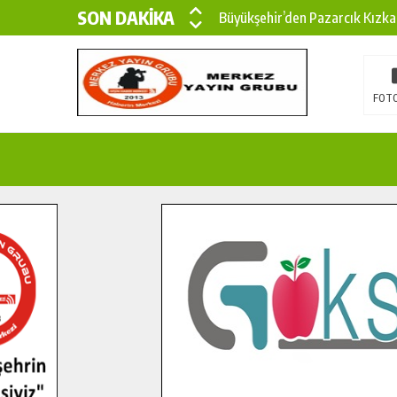
SON DAKİKA
Büyükşehir’den Pazarcık Kızka
Büyükşehir’den Pazarcık Kırsal
Çin’den KSÜ’ye Uluslararası Baş
FOTO
Büyükşehir, Türkoğlu Derebaşı 
Gençler Pusula Maraş Kampında
15 TEMMUZ’DA ŞEHİTLERİMİZ
Büyükşehir, Göksun Kırsalında 
İlçe Jandarma Komutanı Karaka
Bertiz’in Yeni Köprüsünde Son