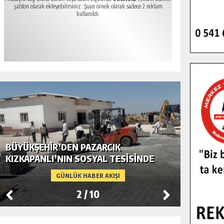
şablon olarak ekleyebilirsiniz. Şuan örnek olarak sadece 2 reklam
kullanıldı.
BÜYÜKŞEHIR’DEN PAZARCIK
BÜYÜKŞ
KIZKAPANLI’NIN SOSYAL TESISINDE
MODERN
ÇEVRE DÜZENLEMESI.
GÜNLÜK HABER AKIŞI
2
/
10