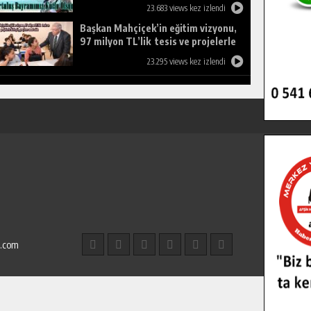
23.683 views kez izlendi
Başkan Mahçiçek’in eğitim vizyonu,
97 milyon TL’lik tesis ve projelerle
birleşti, gençlere umut oldu.
23.295 views kez izlendi
l.com