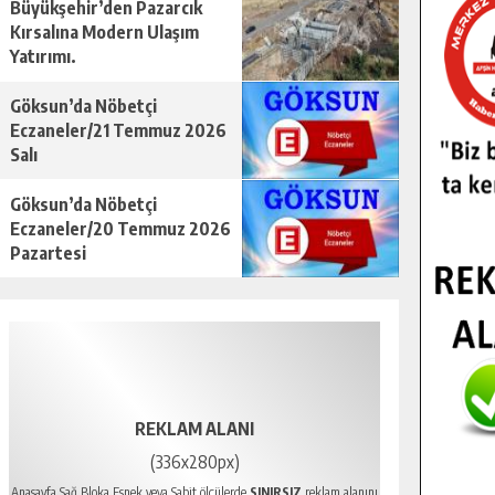
Büyükşehir’den Pazarcık
Kırsalına Modern Ulaşım
Yatırımı.
Göksun’da Nöbetçi
Eczaneler/21 Temmuz 2026
Salı
Göksun’da Nöbetçi
Eczaneler/20 Temmuz 2026
Pazartesi
REKLAM ALANI
(336x280px)
Anasayfa Sağ Bloka Esnek veya Sabit ölçülerde
SINIRSIZ
reklam alanını