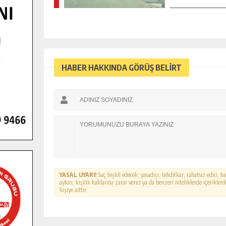
HABER HAKKINDA GÖRÜŞ BELİRT
YASAL UYARI!
Suç teşkil edecek, yasadışı, tehditkar, rahatsız edici, 
aykırı, kişilik haklarına zarar verici ya da benzeri niteliklerde içerikl
kişiye aittir.