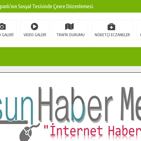
panlı’nın Sosyal Tesisinde Çevre Düzenlemesi.
ına Modern Ulaşım Yatırımı.
arı: Edinilen Bilgi Türk Tarımına Katkı Sağlayacak.
 GALERİ
VIDEO GALERİ
TRAFİK DURUMU
NÖBETÇİ ECZANELER
Sokak’ta Sıcak Asfalt Serimine Başladı.
 Yeni Medya ve Fotoğrafçılığı Keşfetti.
 DUALARLA ANILDI.
Ulaşım Konforunu Yükseltiyor.
ya’dan Başkan Cüce’ye Veda Ziyareti.
a Doğru.