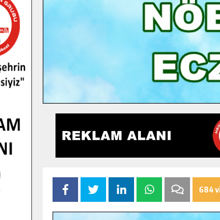
684 v