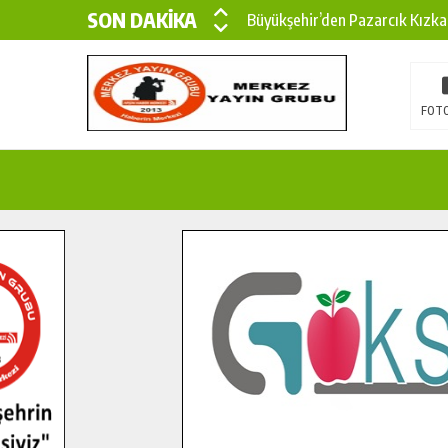
SON DAKİKA
Büyükşehir’den Pazarcık Kızka
Büyükşehir’den Pazarcık Kırsal
Çin’den KSÜ’ye Uluslararası Baş
FOTO
Büyükşehir, Türkoğlu Derebaşı 
Gençler Pusula Maraş Kampında
15 TEMMUZ’DA ŞEHİTLERİMİZ
Büyükşehir, Göksun Kırsalında 
İlçe Jandarma Komutanı Karaka
Bertiz’in Yeni Köprüsünde Son