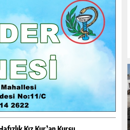
NDA
GÖKSUN HAFIZLIK KIZ KUR’AN KURSU
ÖĞRENCILERINE DARENDE GEZISI.
GÜNLÜK HABER AKIŞI
afızlık Kız Kur’an Kursu