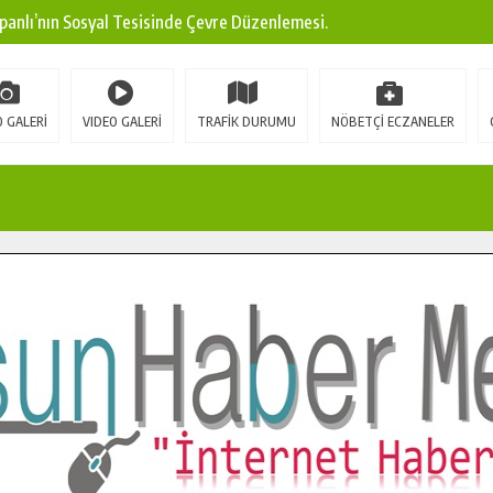
panlı’nın Sosyal Tesisinde Çevre Düzenlemesi.
ına Modern Ulaşım Yatırımı.
arı: Edinilen Bilgi Türk Tarımına Katkı Sağlayacak.
 GALERİ
VIDEO GALERİ
TRAFİK DURUMU
NÖBETÇİ ECZANELER
Sokak’ta Sıcak Asfalt Serimine Başladı.
 Yeni Medya ve Fotoğrafçılığı Keşfetti.
 DUALARLA ANILDI.
Ulaşım Konforunu Yükseltiyor.
ya’dan Başkan Cüce’ye Veda Ziyareti.
a Doğru.