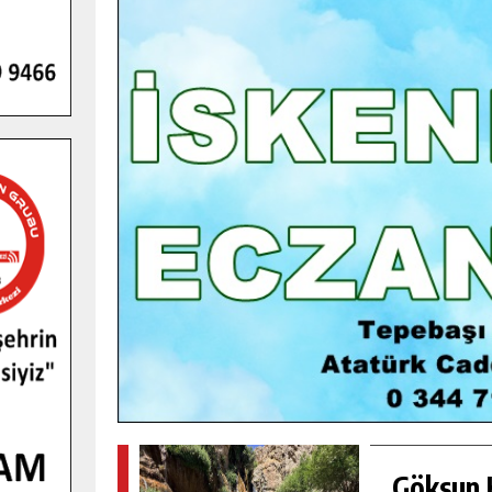
GENÇLER PUSULA MARAŞ KAMPI
YENI MEDYA VE FOTOĞRAFÇILIĞI
KEŞFETTI.
GÜNLÜK HABER AKIŞI
Göksun H