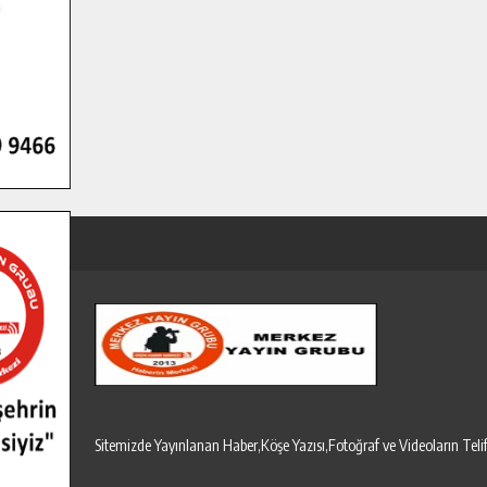
Sitemizde Yayınlanan Haber,Köşe Yazısı,Fotoğraf ve Videoların T