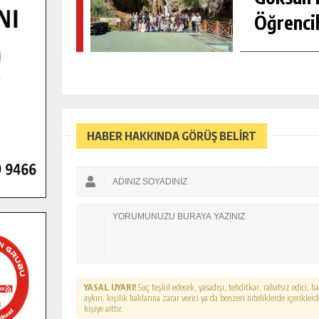
Öğrencil
HABER HAKKINDA GÖRÜŞ BELİRT
YASAL UYARI!
Suç teşkil edecek, yasadışı, tehditkar, rahatsız edici, 
aykırı, kişilik haklarına zarar verici ya da benzeri niteliklerde içerikl
kişiye aittir.