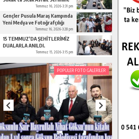
Başladı.
Temmuz 16, 2026-3:31 pm
Gençler Pusula Maraş Kampında
Yeni Medya ve Fotoğrafçılığı
Keşfetti.
Temmuz 16, 2026-3:28 pm
15 TEMMUZ’DA ŞEHİTLERİMİZ
DUALARLA ANILDI.
Temmuz 15, 2026-3:15 pm
POPÜLER FOTO GALERİLER