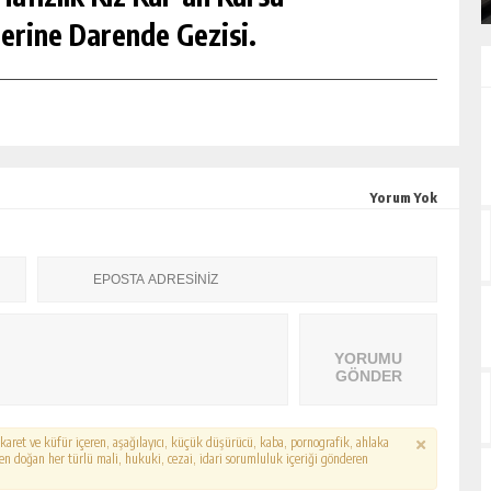
erine Darende Gezisi.
Yorum Yok
YORUMU
GÖNDER
hakaret ve küfür içeren, aşağılayıcı, küçük düşürücü, kaba, pornografik, ahlaka
erden doğan her türlü mali, hukuki, cezai, idari sorumluluk içeriği gönderen