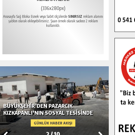
(336x280px)
Anasayfa Sağ Bloka Esnek veya Sabit ölçülerde
SINIRSIZ
reklam alanını
şablon olarak ekleyebilirsiniz. Şuan örnek olarak sadece 2 reklam
kullanıldı.
BÜYÜKŞEHIR’DEN PAZARCIK
BÜYÜKŞ
KIZKAPANLI’NIN SOSYAL TESISINDE
MODERN
ÇEVRE DÜZENLEMESI.
GÜNLÜK HABER AKIŞI
2
/
10