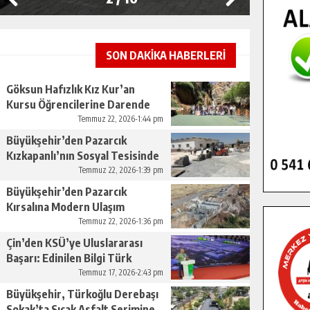
SON DAKİKA HABERLERİ
Göksun Hafızlık Kız Kur’an
Kursu Öğrencilerine Darende
Gezisi.
Temmuz 22, 2026-1:44 pm
Büyükşehir’den Pazarcık
Kızkapanlı’nın Sosyal Tesisinde
Çevre Düzenlemesi.
Temmuz 22, 2026-1:39 pm
Büyükşehir’den Pazarcık
Kırsalına Modern Ulaşım
Yatırımı.
Temmuz 22, 2026-1:36 pm
Çin’den KSÜ’ye Uluslararası
Başarı: Edinilen Bilgi Türk
Tarımına Katkı Sağlayacak.
Temmuz 17, 2026-2:43 pm
Büyükşehir, Türkoğlu Derebaşı
Sokak’ta Sıcak Asfalt Serimine