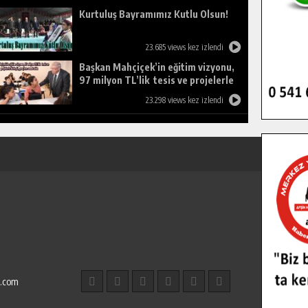
Kurtuluş Bayramımız Kutlu Olsun!
23.685 views kez izlendi
Başkan Mahçiçek’in eğitim vizyonu,
97 milyon TL’lik tesis ve projelerle
birleşti, gençlere umut oldu.
23.298 views kez izlendi
l.com