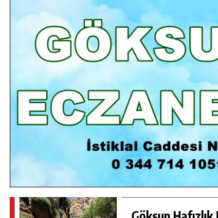
DA
GÖKSUN HAFIZLIK KIZ KUR’AN KURSU
ÖĞRENCILERINE DARENDE GEZISI.
GÜNLÜK HABER AKIŞI
Göksun Hafızlık 