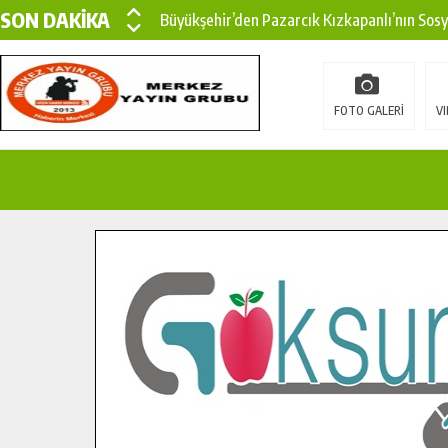
SON DAKİKA
Büyükşehir’den Pazarcık Kızkapanlı’nın Sos
Büyükşehir’den Pazarcık Kırsalına Modern Ul
Çin’den KSÜ’ye Uluslararası Başarı: Edinilen
FOTO GALERİ
VI
Büyükşehir, Türkoğlu Derebaşı Sokak’ta Sıca
Gençler Pusula Maraş Kampında Yeni Medya v
15 TEMMUZ’DA ŞEHİTLERİMİZ DUALARLA A
Büyükşehir, Göksun Kırsalında Ulaşım Konfor
İlçe Jandarma Komutanı Karakaya’dan Başkan
Bertiz’in Yeni Köprüsünde Sona Doğru.