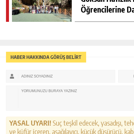
Öğrencilerine D
HABER HAKKINDA GÖRÜŞ BELİRT
YASAL UYARI!
Suç teşkil edecek, yasadışı, tehd
ve küfür içeren, aşağılayıcı, küçük düşürücü, kab