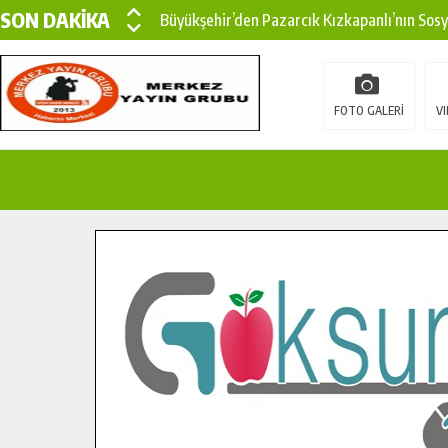
SON DAKİKA
Büyükşehir’den Pazarcık Kızkapanlı’nın Sos
Büyükşehir’den Pazarcık Kırsalına Modern Ul
Çin’den KSÜ’ye Uluslararası Başarı: Edinilen
FOTO GALERİ
VI
Büyükşehir, Türkoğlu Derebaşı Sokak’ta Sıca
Gençler Pusula Maraş Kampında Yeni Medya v
15 TEMMUZ’DA ŞEHİTLERİMİZ DUALARLA A
Büyükşehir, Göksun Kırsalında Ulaşım Konfor
İlçe Jandarma Komutanı Karakaya’dan Başkan
Bertiz’in Yeni Köprüsünde Sona Doğru.