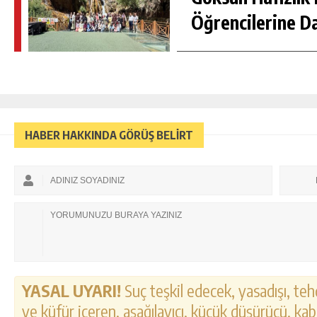
Öğrencilerine D
HABER HAKKINDA GÖRÜŞ BELİRT
YASAL UYARI!
Suç teşkil edecek, yasadışı, tehd
ve küfür içeren, aşağılayıcı, küçük düşürücü, kab