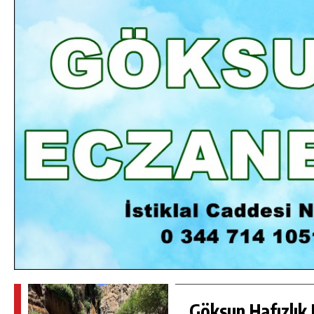
DA
GÖKSUN HAFIZLIK KIZ KUR’AN KURSU
ÖĞRENCILERINE DARENDE GEZISI.
GÜNLÜK HABER AKIŞI
Göksun Hafızlık 