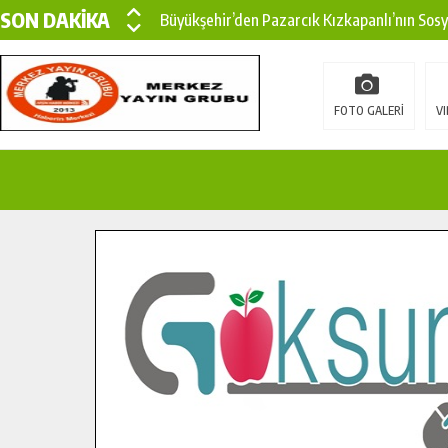
SON DAKİKA
Büyükşehir’den Pazarcık Kızkapanlı’nın Sos
Büyükşehir’den Pazarcık Kırsalına Modern Ul
Çin’den KSÜ’ye Uluslararası Başarı: Edinilen
FOTO GALERİ
VI
Büyükşehir, Türkoğlu Derebaşı Sokak’ta Sıca
Gençler Pusula Maraş Kampında Yeni Medya v
15 TEMMUZ’DA ŞEHİTLERİMİZ DUALARLA A
Büyükşehir, Göksun Kırsalında Ulaşım Konfor
İlçe Jandarma Komutanı Karakaya’dan Başkan
Bertiz’in Yeni Köprüsünde Sona Doğru.