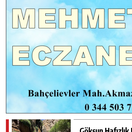
DA
GÖKSUN HAFIZLIK KIZ KUR’AN KURSU
ÖĞRENCILERINE DARENDE GEZISI.
GÜNLÜK HABER AKIŞI
Göksun Hafızlık 