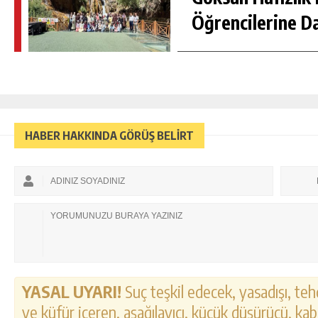
Öğrencilerine D
HABER HAKKINDA GÖRÜŞ BELİRT
YASAL UYARI!
Suç teşkil edecek, yasadışı, tehd
ve küfür içeren, aşağılayıcı, küçük düşürücü, kab