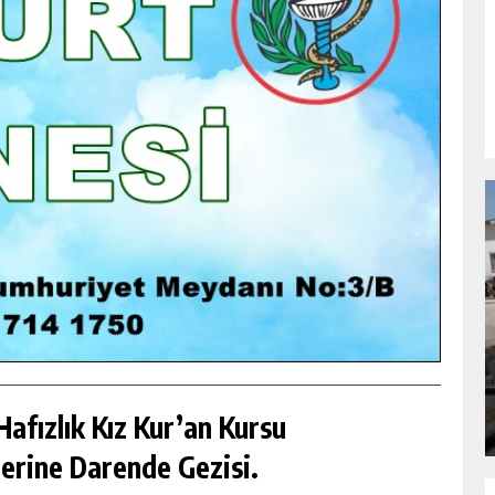
NDA
GÖKSUN HAFIZLIK KIZ KUR’AN KURSU
ÖĞRENCILERINE DARENDE GEZISI.
GÜNLÜK HABER AKIŞI
afızlık Kız Kur’an Kursu
erine Darende Gezisi.