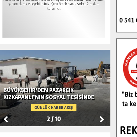
şablon olarak ekleyebilirsiniz. Şuan örnek olarak sadece 2 reklam
kullanıldı.
BÜYÜKŞEHIR’DEN PAZARCIK
BÜYÜKŞ
KIZKAPANLI’NIN SOSYAL TESISINDE
MODERN
ÇEVRE DÜZENLEMESI.
GÜNLÜK HABER AKIŞI
2
/
10