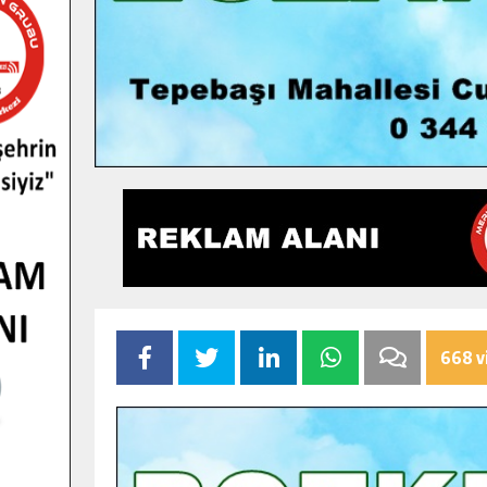
668 v