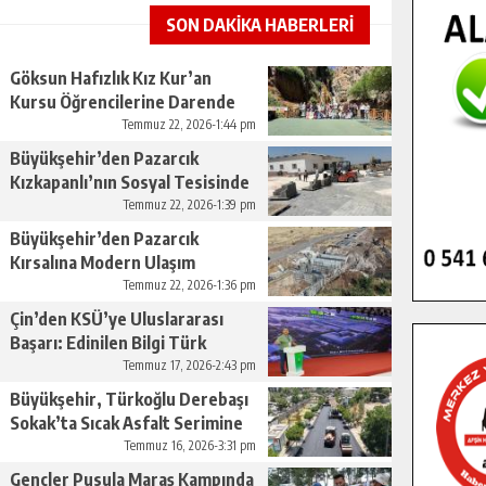
SON DAKİKA HABERLERİ
Göksun Hafızlık Kız Kur’an
Kursu Öğrencilerine Darende
Gezisi.
Temmuz 22, 2026-1:44 pm
Büyükşehir’den Pazarcık
Kızkapanlı’nın Sosyal Tesisinde
Çevre Düzenlemesi.
Temmuz 22, 2026-1:39 pm
Büyükşehir’den Pazarcık
Kırsalına Modern Ulaşım
Yatırımı.
Temmuz 22, 2026-1:36 pm
Çin’den KSÜ’ye Uluslararası
Başarı: Edinilen Bilgi Türk
Tarımına Katkı Sağlayacak.
Temmuz 17, 2026-2:43 pm
Büyükşehir, Türkoğlu Derebaşı
Sokak’ta Sıcak Asfalt Serimine
Başladı.
Temmuz 16, 2026-3:31 pm
Gençler Pusula Maraş Kampında