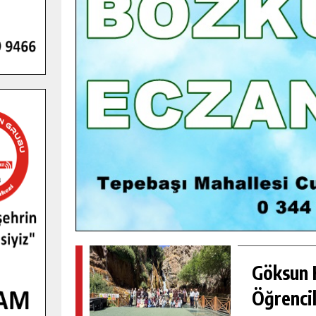
GENÇLER PUSULA MARAŞ KAMPI
YENI MEDYA VE FOTOĞRAFÇILIĞI
KEŞFETTI.
GÜNLÜK HABER AKIŞI
Göksun H
Öğrencil