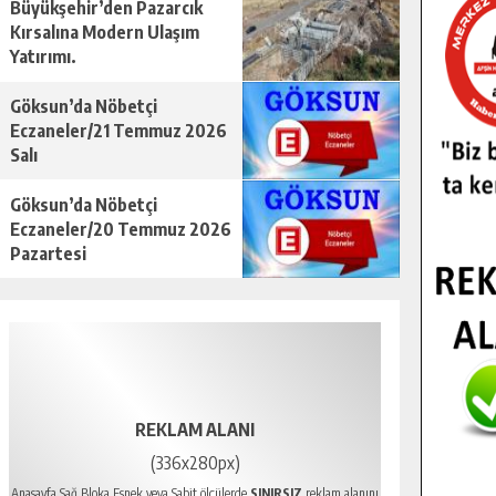
Büyükşehir’den Pazarcık
Kırsalına Modern Ulaşım
Yatırımı.
Göksun’da Nöbetçi
Eczaneler/21 Temmuz 2026
Salı
Göksun’da Nöbetçi
Eczaneler/20 Temmuz 2026
Pazartesi
REKLAM ALANI
(336x280px)
Anasayfa Sağ Bloka Esnek veya Sabit ölçülerde
SINIRSIZ
reklam alanını