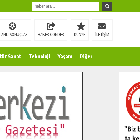
CANLI SONUÇLAR
HABER GÖNDER
KÜNYE
İLETİŞİM
tür Sanat
Teknoloji
Yaşam
Diğer