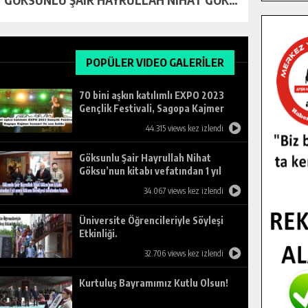
POPÜLER VIDEO GALERİLER
70 bini aşkın katılımlı EXPO 2023
Gençlik Festivali, Sagopa Kajmer
konseri ile son buldu.
44.315 views kez izlendi
Göksunlu Şair Hayrullah Nihat
Göksu’nun kitabı vefatından 1 yıl
sonra Göksun Belediyesi tarafından
34.067 views kez izlendi
basıldı.
Üniversite Öğrencileriyle Söyleşi
Etkinliği.
32.706 views kez izlendi
Kurtuluş Bayramımız Kutlu Olsun!