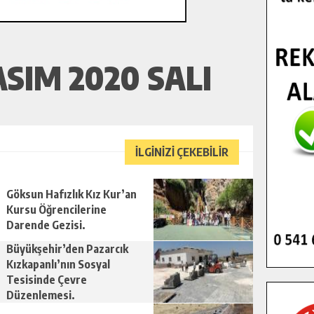
SIM 2020 SALI
İLGİNİZİ ÇEKEBİLİR
Göksun Hafızlık Kız Kur’an
Kursu Öğrencilerine
Darende Gezisi.
Büyükşehir’den Pazarcık
Kızkapanlı’nın Sosyal
Tesisinde Çevre
Düzenlemesi.