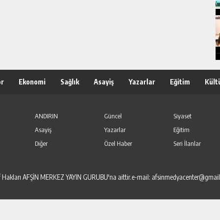
or
Ekonomi
Sağlık
Asayiş
Yazarlar
Eğitim
Kült
ANDIRIN
Güncel
Siyaset
Asayiş
Yazarlar
Eğitim
Diğer
Özel Haber
Seri İlanlar
elif Hakları AFŞİN MERKEZ YAYIN GURUBU'na aittir.e-mail: afsinmedyacenter@gmai