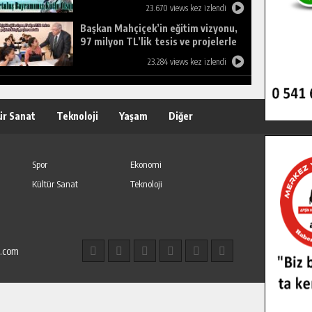
23.670 views kez izlendi
Başkan Mahçiçek’in eğitim vizyonu,
97 milyon TL’lik tesis ve projelerle
birleşti, gençlere umut oldu.
23.284 views kez izlendi
ür Sanat
Teknoloji
Yaşam
Diğer
Spor
Ekonomi
Kültür Sanat
Teknoloji
l.com