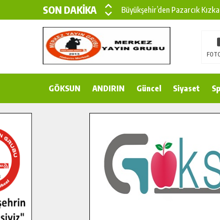
SON DAKİKA
Büyükşehir’den Pazarcık Kızka
Büyükşehir’den Pazarcık Kırsal
Çin’den KSÜ’ye Uluslararası Baş
FOTO
Büyükşehir, Türkoğlu Derebaşı 
GÖKSUN
ANDIRIN
Gençler Pusula Maraş Kampında
Güncel
Siyaset
Sp
15 TEMMUZ’DA ŞEHİTLERİMİZ
Büyükşehir, Göksun Kırsalında 
İlçe Jandarma Komutanı Karaka
Bertiz’in Yeni Köprüsünde Son