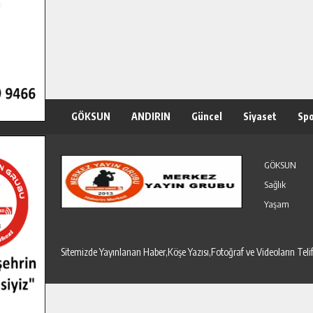
GÖKSUN
ANDIRIN
Güncel
Siyaset
Sp
Özel Haber
Seri İlanlar
GÖKSUN
Sağlık
Yaşam
Sitemizde Yayınlanan Haber,Köşe Yazısı,Fotoğraf ve Videoların T