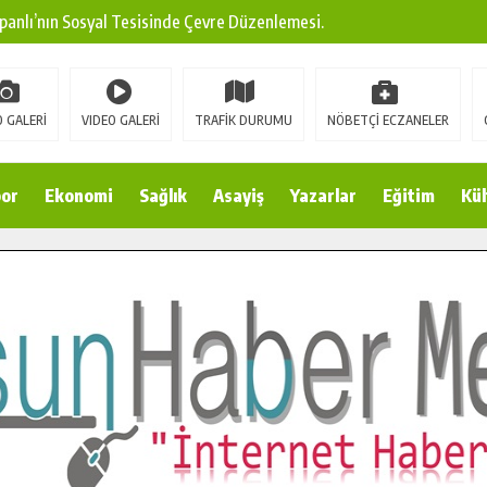
panlı’nın Sosyal Tesisinde Çevre Düzenlemesi.
ına Modern Ulaşım Yatırımı.
arı: Edinilen Bilgi Türk Tarımına Katkı Sağlayacak.
 GALERİ
VIDEO GALERİ
TRAFİK DURUMU
NÖBETÇİ ECZANELER
Sokak’ta Sıcak Asfalt Serimine Başladı.
 Yeni Medya ve Fotoğrafçılığı Keşfetti.
or
Ekonomi
Sağlık
Asayiş
Yazarlar
Eğitim
Kül
 DUALARLA ANILDI.
Ulaşım Konforunu Yükseltiyor.
ya’dan Başkan Cüce’ye Veda Ziyareti.
a Doğru.