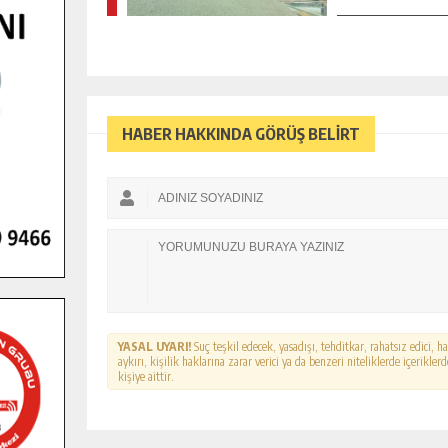
HABER HAKKINDA GÖRÜŞ BELİRT
YASAL UYARI!
Suç teşkil edecek, yasadışı, tehditkar, rahatsız edici, 
aykırı, kişilik haklarına zarar verici ya da benzeri niteliklerde içerikl
kişiye aittir.