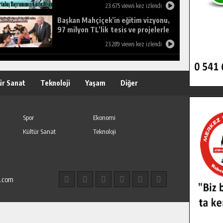
23.675 views kez izlendi
Başkan Mahçiçek’in eğitim vizyonu,
97 milyon TL’lik tesis ve projelerle
birleşti, gençlere umut oldu.
23.289 views kez izlendi
ür Sanat
Teknoloji
Yaşam
Diğer
Spor
Ekonomi
Kültür Sanat
Teknoloji
l.com