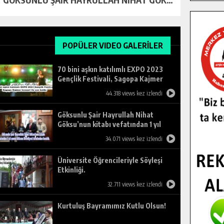
POPÜLER VIDEO GALERİLER
70 bini aşkın katılımlı EXPO 2023
Gençlik Festivali, Sagopa Kajmer
konseri ile son buldu.
44.318 views kez izlendi
Göksunlu Şair Hayrullah Nihat
Göksu’nun kitabı vefatından 1 yıl
sonra Göksun Belediyesi tarafından
34.071 views kez izlendi
basıldı.
Üniversite Öğrencileriyle Söyleşi
Etkinliği.
32.711 views kez izlendi
Kurtuluş Bayramımız Kutlu Olsun!