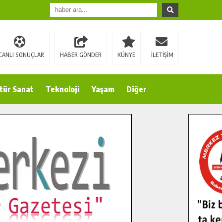
CANLI SONUÇLAR
HABER GÖNDER
KÜNYE
İLETİŞİM
tür Sanat
Teknoloji
Yaşam
Diğer