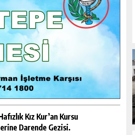
NDA
GÖKSUN HAFIZLIK KIZ KUR’AN KURSU
ÖĞRENCILERINE DARENDE GEZISI.
GÜNLÜK HABER AKIŞI
afızlık Kız Kur’an Kursu
erine Darende Gezisi.