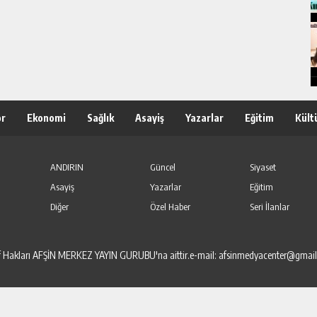
or
Ekonomi
Sağlık
Asayiş
Yazarlar
Eğitim
Kült
ANDIRIN
Güncel
Siyaset
Asayiş
Yazarlar
Eğitim
Diğer
Özel Haber
Seri İlanlar
elif Hakları AFŞİN MERKEZ YAYIN GURUBU'na aittir.e-mail: afsinmedyacenter@gmai