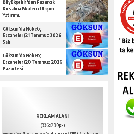
Büyükşehir’den Pazarcık
Kırsalına Modern Ulaşım
Yatırımı.
Göksun’da Nöbetçi
Eczaneler/21 Temmuz 2026
Salı
Göksun’da Nöbetçi
Eczaneler/20 Temmuz 2026
Pazartesi
REKLAM ALANI
(336x280px)
Anasayfa Sağ Bloka Esnek veya Sabit ölçülerde
SINIRSIZ
reklam alanını