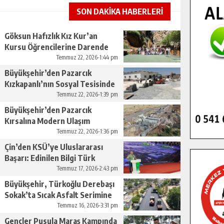
SON DAKİKA HABERLERİ
Göksun Hafızlık Kız Kur’an
Kursu Öğrencilerine Darende
Gezisi.
Temmuz 22, 2026-1:44 pm
Büyükşehir’den Pazarcık
Kızkapanlı’nın Sosyal Tesisinde
Çevre Düzenlemesi.
Temmuz 22, 2026-1:39 pm
Büyükşehir’den Pazarcık
Kırsalına Modern Ulaşım
Yatırımı.
Temmuz 22, 2026-1:36 pm
Çin’den KSÜ’ye Uluslararası
Başarı: Edinilen Bilgi Türk
Tarımına Katkı Sağlayacak.
Temmuz 17, 2026-2:43 pm
Büyükşehir, Türkoğlu Derebaşı
Sokak’ta Sıcak Asfalt Serimine
Başladı.
Temmuz 16, 2026-3:31 pm
Gençler Pusula Maraş Kampında