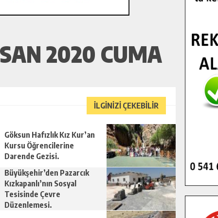
ISAN 2020 CUMA
İLGİNİZİ ÇEKEBİLİR
Göksun Hafızlık Kız Kur’an
Kursu Öğrencilerine
Darende Gezisi.
Büyükşehir’den Pazarcık
Kızkapanlı’nın Sosyal
Tesisinde Çevre
Düzenlemesi.