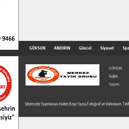
GÖKSUN
ANDIRIN
Güncel
Siyaset
Sp
Özel Haber
Seri İlanlar
GÖKSUN
Sağlık
Yaşam
Sitemizde Yayınlanan Haber,Köşe Yazısı,Fotoğraf ve Videoların T