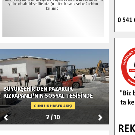
şablon olarak ekleyebilirsiniz. Şuan örnek olarak sadece 2 reklam
kullanıldı.
BÜYÜKŞEHIR’DEN PAZARCIK
BÜYÜKŞ
KIZKAPANLI’NIN SOSYAL TESISINDE
MODERN
ÇEVRE DÜZENLEMESI.
GÜNLÜK HABER AKIŞI
2
/
10