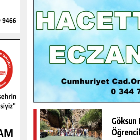
GENÇLER PUSULA MARAŞ KAMPI
YENI MEDYA VE FOTOĞRAFÇILIĞI
KEŞFETTI.
GÜNLÜK HABER AKIŞI
Göksun H
Öğrencil