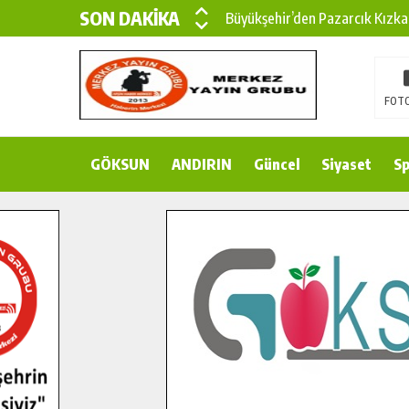
SON DAKİKA
Büyükşehir’den Pazarcık Kızka
Büyükşehir’den Pazarcık Kırsal
Çin’den KSÜ’ye Uluslararası Baş
FOTO
Büyükşehir, Türkoğlu Derebaşı 
GÖKSUN
ANDIRIN
Gençler Pusula Maraş Kampında
Güncel
Siyaset
Sp
15 TEMMUZ’DA ŞEHİTLERİMİZ
Büyükşehir, Göksun Kırsalında 
İlçe Jandarma Komutanı Karaka
Bertiz’in Yeni Köprüsünde Son