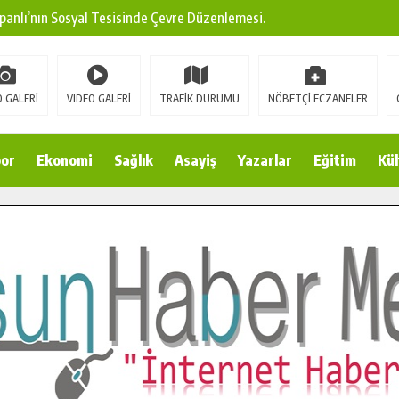
panlı’nın Sosyal Tesisinde Çevre Düzenlemesi.
ına Modern Ulaşım Yatırımı.
arı: Edinilen Bilgi Türk Tarımına Katkı Sağlayacak.
 GALERİ
VIDEO GALERİ
TRAFİK DURUMU
NÖBETÇİ ECZANELER
Sokak’ta Sıcak Asfalt Serimine Başladı.
 Yeni Medya ve Fotoğrafçılığı Keşfetti.
or
Ekonomi
Sağlık
Asayiş
Yazarlar
Eğitim
Kül
 DUALARLA ANILDI.
Ulaşım Konforunu Yükseltiyor.
ya’dan Başkan Cüce’ye Veda Ziyareti.
a Doğru.