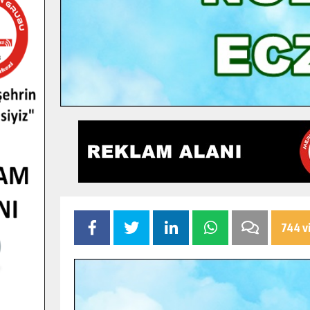
744 v