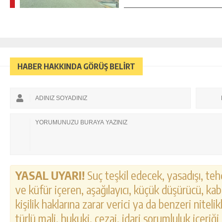
HABER HAKKINDA GÖRÜŞ BELİRT
YASAL UYARI!
Suç teşkil edecek, yasadışı, tehd
ve küfür içeren, aşağılayıcı, küçük düşürücü, kab
kişilik haklarına zarar verici ya da benzeri nitel
türlü mali, hukuki, cezai, idari sorumluluk içeriği