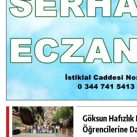
DA
GÖKSUN HAFIZLIK KIZ KUR’AN KURSU
ÖĞRENCILERINE DARENDE GEZISI.
GÜNLÜK HABER AKIŞI
Göksun Hafızlık 
Öğrencilerine D