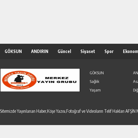
GÖKSUN
ANDIRIN
Güncel
Siyaset
Spor
Ekonom
Özel Haber
Seri İlanlar
GÖKSUN
AN
Sağlık
As
Yaşam
Diğ
Sitemizde Yayınlanan Haber,Köşe Yazısı,Fotoğraf ve Videoların Telif Hakları AF