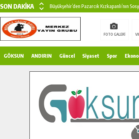
SON DAKİKA
Büyükşehir’den Pazarcık Kızkapanlı’nın Sos
Büyükşehir’den Pazarcık Kırsalına Modern Ul
Çin’den KSÜ’ye Uluslararası Başarı: Edinilen
FOTO GALERİ
VI
Büyükşehir, Türkoğlu Derebaşı Sokak’ta Sıca
GÖKSUN
ANDIRIN
Gençler Pusula Maraş Kampında Yeni Medya v
Güncel
Siyaset
Spor
Ekono
15 TEMMUZ’DA ŞEHİTLERİMİZ DUALARLA A
Büyükşehir, Göksun Kırsalında Ulaşım Konfor
İlçe Jandarma Komutanı Karakaya’dan Başkan
Bertiz’in Yeni Köprüsünde Sona Doğru.