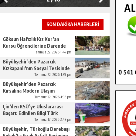
SON DAKİKA HABERLERİ
Göksun Hafızlık Kız Kur’an
Kursu Öğrencilerine Darende
Gezisi.
Temmuz 22, 2026-1:44 pm
Büyükşehir’den Pazarcık
Kızkapanlı’nın Sosyal Tesisinde
Çevre Düzenlemesi.
Temmuz 22, 2026-1:39 pm
Büyükşehir’den Pazarcık
Kırsalına Modern Ulaşım
Yatırımı.
Temmuz 22, 2026-1:36 pm
Çin’den KSÜ’ye Uluslararası
Başarı: Edinilen Bilgi Türk
Tarımına Katkı Sağlayacak.
Temmuz 17, 2026-2:43 pm
Büyükşehir, Türkoğlu Derebaşı
Sokak’ta Sıcak Asfalt Serimine