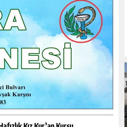
NDA
GÖKSUN HAFIZLIK KIZ KUR’AN KURSU
ÖĞRENCILERINE DARENDE GEZISI.
GÜNLÜK HABER AKIŞI
afızlık Kız Kur’an Kursu