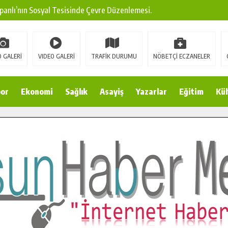
panlı’nın Sosyal Tesisinde Çevre Düzenlemesi.
ına Modern Ulaşım Yatırımı.
arı: Edinilen Bilgi Türk Tarımına Katkı Sağlayacak.
 GALERİ
VIDEO GALERİ
TRAFİK DURUMU
NÖBETÇİ ECZANELER
Sokak’ta Sıcak Asfalt Serimine Başladı.
 Yeni Medya ve Fotoğrafçılığı Keşfetti.
or
Ekonomi
Sağlık
Asayiş
Yazarlar
Eğitim
Kül
 DUALARLA ANILDI.
Ulaşım Konforunu Yükseltiyor.
ya’dan Başkan Cüce’ye Veda Ziyareti.
a Doğru.