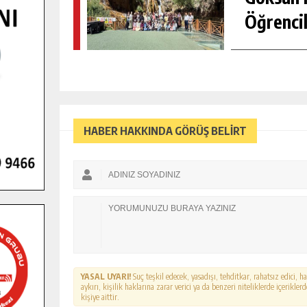
Öğrencil
HABER HAKKINDA GÖRÜŞ BELİRT
YASAL UYARI!
Suç teşkil edecek, yasadışı, tehditkar, rahatsız edici, 
aykırı, kişilik haklarına zarar verici ya da benzeri niteliklerde içerikl
kişiye aittir.