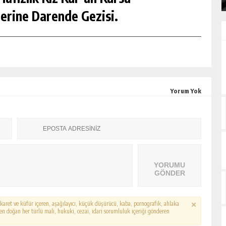
erine Darende Gezisi.
Yorum Yok
YORUMU
GÖNDER
hakaret ve küfür içeren, aşağılayıcı, küçük düşürücü, kaba, pornografik, ahlaka
erden doğan her türlü mali, hukuki, cezai, idari sorumluluk içeriği gönderen