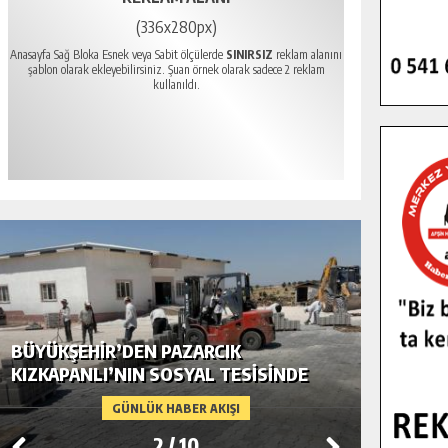
(336x280px)
Anasayfa Sağ Bloka Esnek veya Sabit ölçülerde
SINIRSIZ
reklam alanını
şablon olarak ekleyebilirsiniz. Şuan örnek olarak sadece 2 reklam
kullanıldı.
BÜYÜKŞEHIR’DEN PAZARCIK
BÜYÜKŞ
KIZKAPANLI’NIN SOSYAL TESISINDE
MODERN
ÇEVRE DÜZENLEMESI.
GÜNLÜK HABER AKIŞI
2
/
10