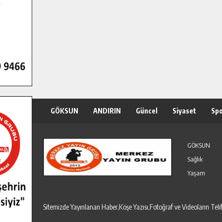
GÖKSUN
ANDIRIN
Güncel
Siyaset
Sp
Özel Haber
Seri İlanlar
GÖKSUN
Sağlık
Yaşam
Sitemizde Yayınlanan Haber,Köşe Yazısı,Fotoğraf ve Videoların T