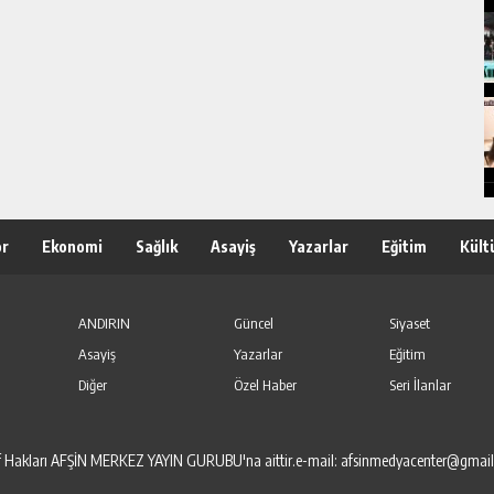
or
Ekonomi
Sağlık
Asayiş
Yazarlar
Eğitim
Kült
ANDIRIN
Güncel
Siyaset
Asayiş
Yazarlar
Eğitim
Diğer
Özel Haber
Seri İlanlar
elif Hakları AFŞİN MERKEZ YAYIN GURUBU'na aittir.e-mail: afsinmedyacenter@gmai