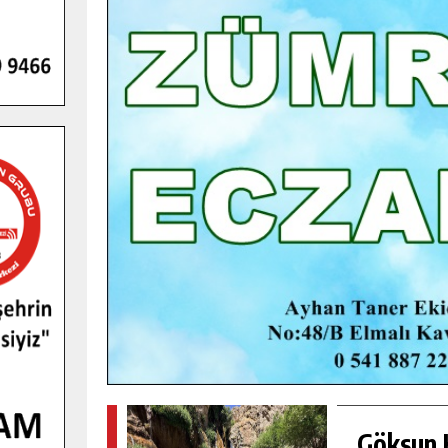
GENÇLER PUSULA MARAŞ KAMPI
YENI MEDYA VE FOTOĞRAFÇILIĞI
KEŞFETTI.
GÜNLÜK HABER AKIŞI
Göksun H