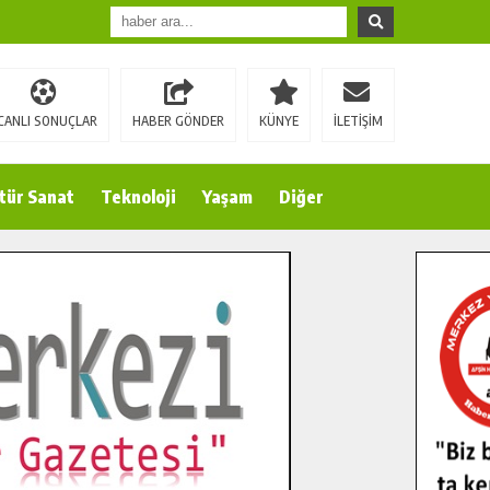
CANLI SONUÇLAR
HABER GÖNDER
KÜNYE
İLETİŞİM
tür Sanat
Teknoloji
Yaşam
Diğer