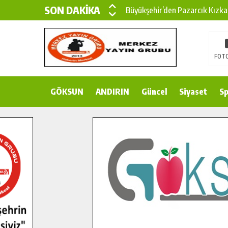
SON DAKİKA
Büyükşehir’den Pazarcık Kızka
Büyükşehir’den Pazarcık Kırsal
Çin’den KSÜ’ye Uluslararası Baş
FOTO
Büyükşehir, Türkoğlu Derebaşı 
GÖKSUN
ANDIRIN
Gençler Pusula Maraş Kampında
Güncel
Siyaset
Sp
15 TEMMUZ’DA ŞEHİTLERİMİZ
Büyükşehir, Göksun Kırsalında 
İlçe Jandarma Komutanı Karaka
Bertiz’in Yeni Köprüsünde Son