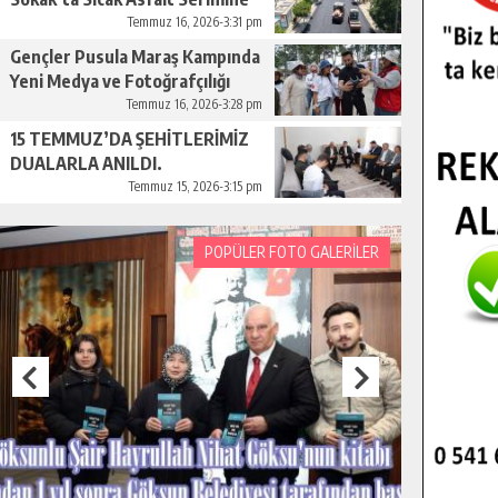
Başladı.
Temmuz 16, 2026-3:31 pm
Gençler Pusula Maraş Kampında
Yeni Medya ve Fotoğrafçılığı
Keşfetti.
Temmuz 16, 2026-3:28 pm
15 TEMMUZ’DA ŞEHİTLERİMİZ
DUALARLA ANILDI.
Temmuz 15, 2026-3:15 pm
POPÜLER FOTO GALERİLER