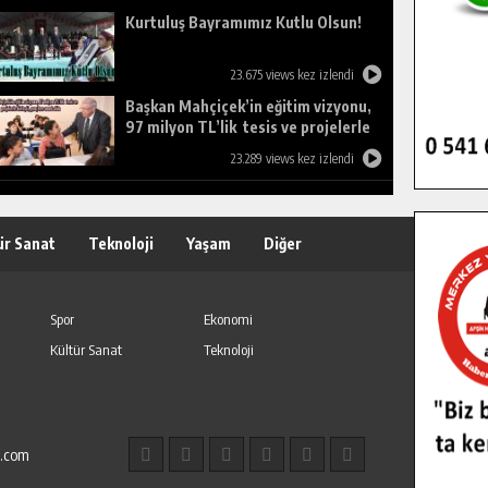
Kurtuluş Bayramımız Kutlu Olsun!
23.675 views kez izlendi
Başkan Mahçiçek’in eğitim vizyonu,
97 milyon TL’lik tesis ve projelerle
birleşti, gençlere umut oldu.
23.289 views kez izlendi
ür Sanat
Teknoloji
Yaşam
Diğer
Spor
Ekonomi
Kültür Sanat
Teknoloji
l.com