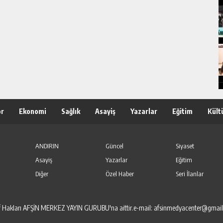
or
Ekonomi
Sağlık
Asayiş
Yazarlar
Eğitim
Kült
ANDIRIN
Güncel
Siyaset
Asayiş
Yazarlar
Eğitim
Diğer
Özel Haber
Seri İlanlar
elif Hakları AFŞİN MERKEZ YAYIN GURUBU'na aittir.e-mail: afsinmedyacenter@gmai