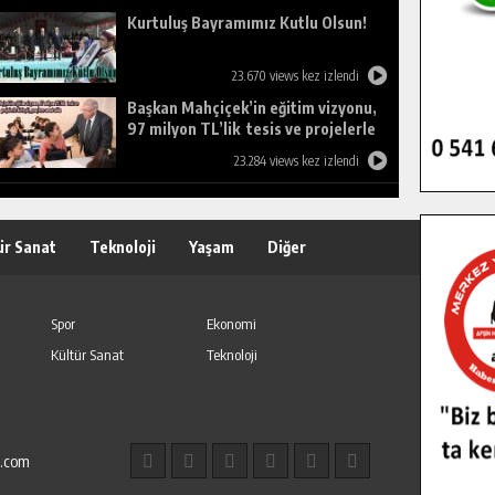
Kurtuluş Bayramımız Kutlu Olsun!
23.670 views kez izlendi
Başkan Mahçiçek’in eğitim vizyonu,
97 milyon TL’lik tesis ve projelerle
birleşti, gençlere umut oldu.
23.284 views kez izlendi
ür Sanat
Teknoloji
Yaşam
Diğer
Spor
Ekonomi
Kültür Sanat
Teknoloji
l.com