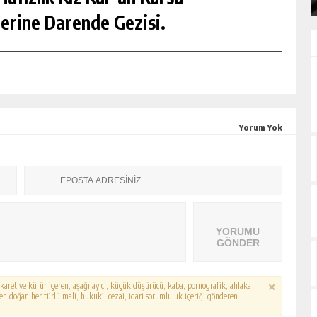
erine Darende Gezisi.
Yorum Yok
YORUMU
GÖNDER
hakaret ve küfür içeren, aşağılayıcı, küçük düşürücü, kaba, pornografik, ahlaka
erden doğan her türlü mali, hukuki, cezai, idari sorumluluk içeriği gönderen