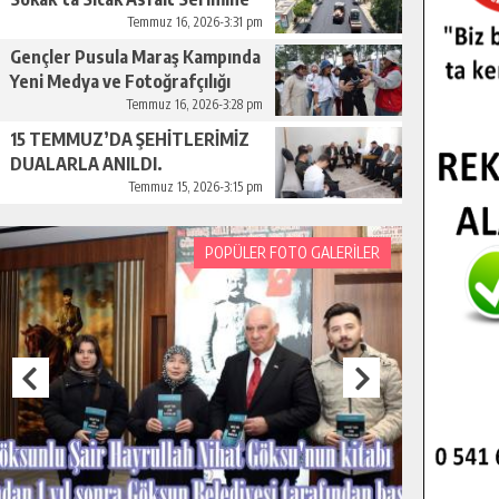
Başladı.
Temmuz 16, 2026-3:31 pm
Gençler Pusula Maraş Kampında
Yeni Medya ve Fotoğrafçılığı
Keşfetti.
Temmuz 16, 2026-3:28 pm
15 TEMMUZ’DA ŞEHİTLERİMİZ
DUALARLA ANILDI.
Temmuz 15, 2026-3:15 pm
POPÜLER FOTO GALERİLER