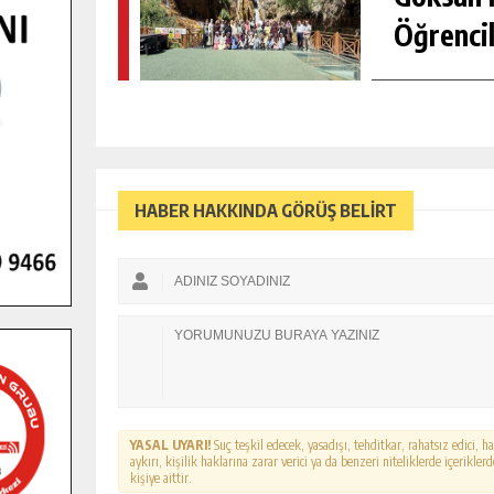
Öğrencil
HABER HAKKINDA GÖRÜŞ BELİRT
YASAL UYARI!
Suç teşkil edecek, yasadışı, tehditkar, rahatsız edici, 
aykırı, kişilik haklarına zarar verici ya da benzeri niteliklerde içerikl
kişiye aittir.