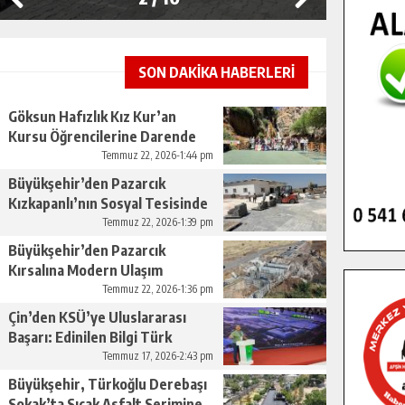
SON DAKİKA HABERLERİ
Göksun Hafızlık Kız Kur’an
Kursu Öğrencilerine Darende
Gezisi.
Temmuz 22, 2026-1:44 pm
Büyükşehir’den Pazarcık
Kızkapanlı’nın Sosyal Tesisinde
Çevre Düzenlemesi.
Temmuz 22, 2026-1:39 pm
Büyükşehir’den Pazarcık
Kırsalına Modern Ulaşım
Yatırımı.
Temmuz 22, 2026-1:36 pm
Çin’den KSÜ’ye Uluslararası
Başarı: Edinilen Bilgi Türk
Tarımına Katkı Sağlayacak.
Temmuz 17, 2026-2:43 pm
Büyükşehir, Türkoğlu Derebaşı
Sokak’ta Sıcak Asfalt Serimine