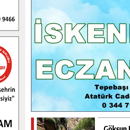
GENÇLER PUSULA MARAŞ KAMPI
YENI MEDYA VE FOTOĞRAFÇILIĞI
KEŞFETTI.
GÜNLÜK HABER AKIŞI
Göksun H