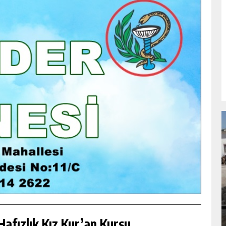
NDA
GÖKSUN HAFIZLIK KIZ KUR’AN KURSU
ÖĞRENCILERINE DARENDE GEZISI.
GÜNLÜK HABER AKIŞI
afızlık Kız Kur’an Kursu