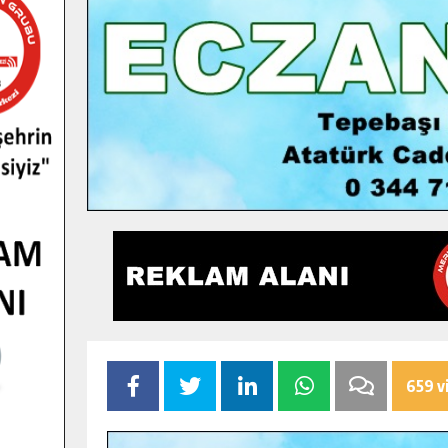
659 v