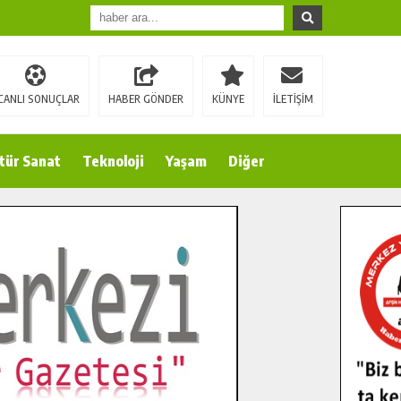
CANLI SONUÇLAR
HABER GÖNDER
KÜNYE
İLETİŞİM
tür Sanat
Teknoloji
Yaşam
Diğer