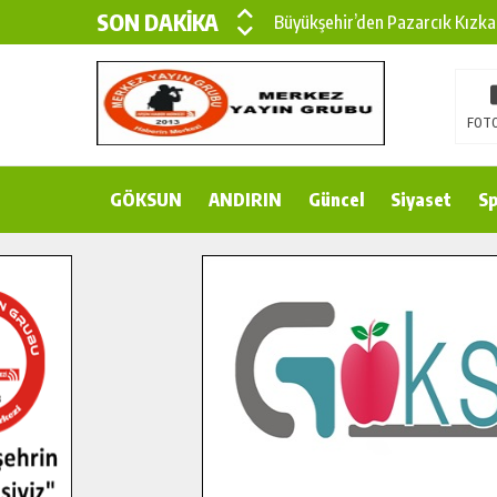
SON DAKİKA
Büyükşehir’den Pazarcık Kızka
Büyükşehir’den Pazarcık Kırsal
Çin’den KSÜ’ye Uluslararası Baş
FOTO
Büyükşehir, Türkoğlu Derebaşı 
GÖKSUN
ANDIRIN
Gençler Pusula Maraş Kampında
Güncel
Siyaset
Sp
15 TEMMUZ’DA ŞEHİTLERİMİZ
Büyükşehir, Göksun Kırsalında 
İlçe Jandarma Komutanı Karaka
Bertiz’in Yeni Köprüsünde Son