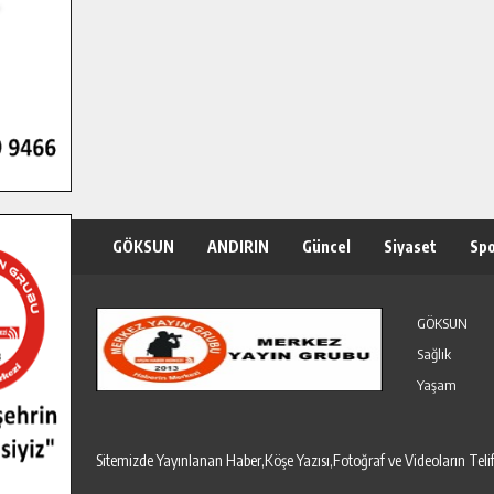
GÖKSUN
ANDIRIN
Güncel
Siyaset
Sp
Özel Haber
Seri İlanlar
GÖKSUN
Sağlık
Yaşam
Sitemizde Yayınlanan Haber,Köşe Yazısı,Fotoğraf ve Videoların T