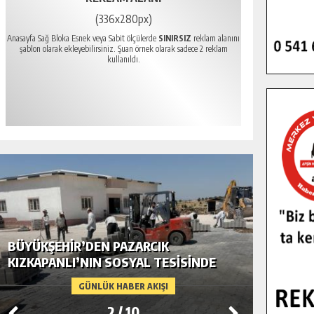
(336x280px)
Anasayfa Sağ Bloka Esnek veya Sabit ölçülerde
SINIRSIZ
reklam alanını
şablon olarak ekleyebilirsiniz. Şuan örnek olarak sadece 2 reklam
kullanıldı.
BÜYÜKŞEHIR’DEN PAZARCIK
BÜYÜKŞ
KIZKAPANLI’NIN SOSYAL TESISINDE
MODERN
ÇEVRE DÜZENLEMESI.
GÜNLÜK HABER AKIŞI
2
/
10