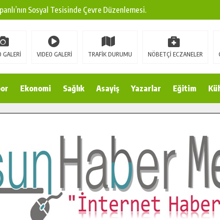
panlı’nın Sosyal Tesisinde Çevre Düzenlemesi.
ına Modern Ulaşım Yatırımı.
arı: Edinilen Bilgi Türk Tarımına Katkı Sağlayacak.
 GALERİ
VIDEO GALERİ
TRAFİK DURUMU
NÖBETÇİ ECZANELER
Sokak’ta Sıcak Asfalt Serimine Başladı.
 Yeni Medya ve Fotoğrafçılığı Keşfetti.
or
Ekonomi
Sağlık
Asayiş
Yazarlar
Eğitim
Kül
 DUALARLA ANILDI.
Ulaşım Konforunu Yükseltiyor.
ya’dan Başkan Cüce’ye Veda Ziyareti.
a Doğru.