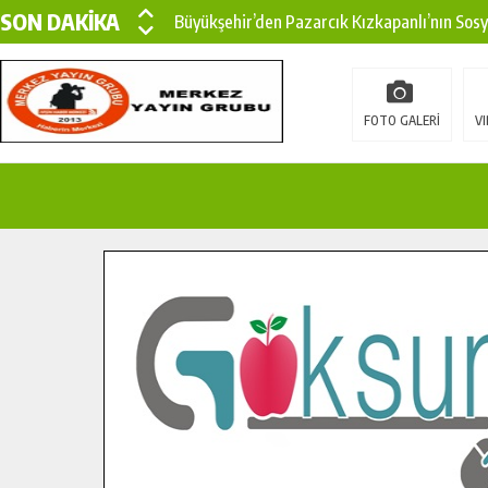
SON DAKİKA
Büyükşehir’den Pazarcık Kızkapanlı’nın Sos
Büyükşehir’den Pazarcık Kırsalına Modern Ul
Çin’den KSÜ’ye Uluslararası Başarı: Edinilen
FOTO GALERİ
VI
Büyükşehir, Türkoğlu Derebaşı Sokak’ta Sıca
Gençler Pusula Maraş Kampında Yeni Medya v
15 TEMMUZ’DA ŞEHİTLERİMİZ DUALARLA A
Büyükşehir, Göksun Kırsalında Ulaşım Konfor
İlçe Jandarma Komutanı Karakaya’dan Başkan
Bertiz’in Yeni Köprüsünde Sona Doğru.