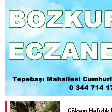
DA
GÖKSUN HAFIZLIK KIZ KUR’AN KURSU
ÖĞRENCILERINE DARENDE GEZISI.
GÜNLÜK HABER AKIŞI
Göksun Hafızlık 