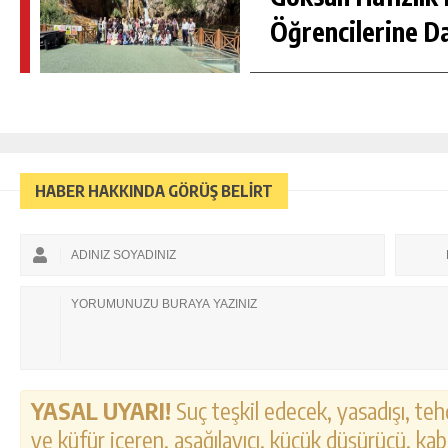
Öğrencilerine D
HABER HAKKINDA GÖRÜŞ BELİRT
YASAL UYARI!
Suç teşkil edecek, yasadışı, tehd
ve küfür içeren, aşağılayıcı, küçük düşürücü, kab