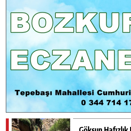
DA
GÖKSUN HAFIZLIK KIZ KUR’AN KURSU
ÖĞRENCILERINE DARENDE GEZISI.
GÜNLÜK HABER AKIŞI
Göksun Hafızlık 