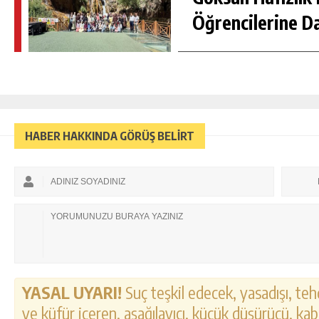
Öğrencilerine D
HABER HAKKINDA GÖRÜŞ BELİRT
YASAL UYARI!
Suç teşkil edecek, yasadışı, tehd
ve küfür içeren, aşağılayıcı, küçük düşürücü, kab