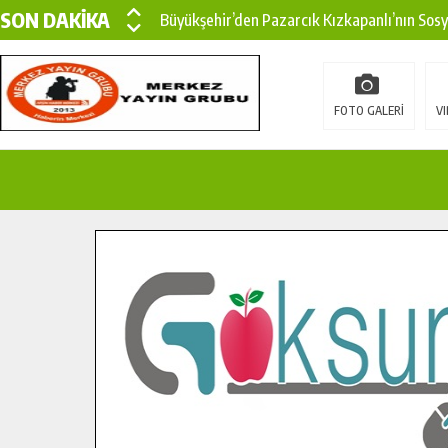
SON DAKİKA
Büyükşehir’den Pazarcık Kızkapanlı’nın Sos
Büyükşehir’den Pazarcık Kırsalına Modern Ul
Çin’den KSÜ’ye Uluslararası Başarı: Edinilen
FOTO GALERİ
VI
Büyükşehir, Türkoğlu Derebaşı Sokak’ta Sıca
Gençler Pusula Maraş Kampında Yeni Medya v
15 TEMMUZ’DA ŞEHİTLERİMİZ DUALARLA A
Büyükşehir, Göksun Kırsalında Ulaşım Konfor
İlçe Jandarma Komutanı Karakaya’dan Başkan
Bertiz’in Yeni Köprüsünde Sona Doğru.