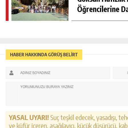
Öğrencilerine D
HABER HAKKINDA GÖRÜŞ BELİRT
YASAL UYARI!
Suç teşkil edecek, yasadışı, tehd
ve küfür içeren, aşağılayıcı, küçük düşürücü, kab