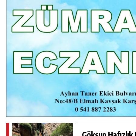
DA
GÖKSUN HAFIZLIK KIZ KUR’AN KURSU
ÖĞRENCILERINE DARENDE GEZISI.
GÜNLÜK HABER AKIŞI
Göksun Hafızlık 