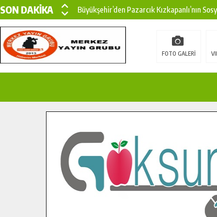
SON DAKİKA
Büyükşehir’den Pazarcık Kızkapanlı’nın Sos
Büyükşehir’den Pazarcık Kırsalına Modern Ul
Çin’den KSÜ’ye Uluslararası Başarı: Edinilen
FOTO GALERİ
VI
Büyükşehir, Türkoğlu Derebaşı Sokak’ta Sıca
Gençler Pusula Maraş Kampında Yeni Medya v
15 TEMMUZ’DA ŞEHİTLERİMİZ DUALARLA A
Büyükşehir, Göksun Kırsalında Ulaşım Konfor
İlçe Jandarma Komutanı Karakaya’dan Başkan
Bertiz’in Yeni Köprüsünde Sona Doğru.