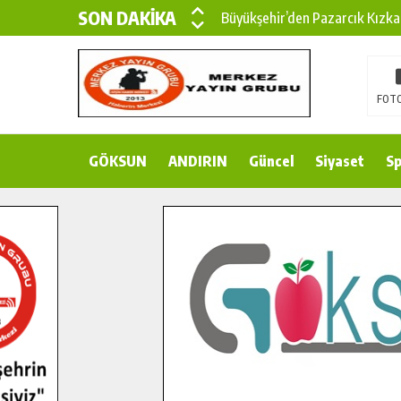
SON DAKİKA
Büyükşehir’den Pazarcık Kızka
Büyükşehir’den Pazarcık Kırsal
Çin’den KSÜ’ye Uluslararası Baş
FOTO
Büyükşehir, Türkoğlu Derebaşı 
GÖKSUN
ANDIRIN
Gençler Pusula Maraş Kampında
Güncel
Siyaset
Sp
15 TEMMUZ’DA ŞEHİTLERİMİZ
Büyükşehir, Göksun Kırsalında 
İlçe Jandarma Komutanı Karaka
Bertiz’in Yeni Köprüsünde Son