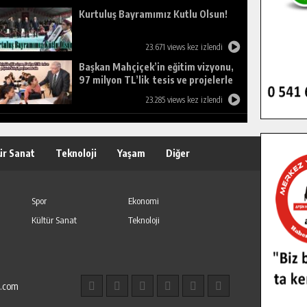
Kurtuluş Bayramımız Kutlu Olsun!
23.671 views kez izlendi
Başkan Mahçiçek’in eğitim vizyonu,
97 milyon TL’lik tesis ve projelerle
birleşti, gençlere umut oldu.
23.285 views kez izlendi
ür Sanat
Teknoloji
Yaşam
Diğer
Spor
Ekonomi
Kültür Sanat
Teknoloji
l.com