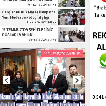
Başladı.
Temmuz 16, 2026-3:31 pm
Gençler Pusula Maraş Kampında
Yeni Medya ve Fotoğrafçılığı
Keşfetti.
Temmuz 16, 2026-3:28 pm
15 TEMMUZ’DA ŞEHİTLERİMİZ
DUALARLA ANILDI.
Temmuz 15, 2026-3:15 pm
POPÜLER FOTO GALERİLER