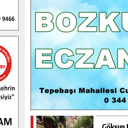
GENÇLER PUSULA MARAŞ KAMPI
YENI MEDYA VE FOTOĞRAFÇILIĞI
KEŞFETTI.
GÜNLÜK HABER AKIŞI
Göksun H