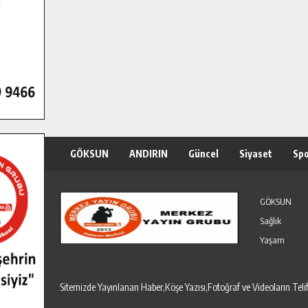
GÖKSUN
ANDIRIN
Güncel
Siyaset
Sp
Özel Haber
Seri İlanlar
GÖKSUN
Sağlık
Yaşam
Sitemizde Yayınlanan Haber,Köşe Yazısı,Fotoğraf ve Videoların T