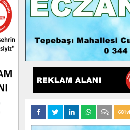
681 v