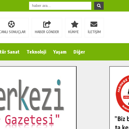
CANLI SONUÇLAR
HABER GÖNDER
KÜNYE
İLETİŞİM
tür Sanat
Teknoloji
Yaşam
Diğer