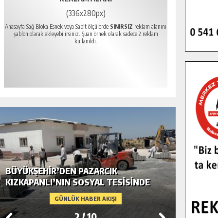
(336x280px)
Anasayfa Sağ Bloka Esnek veya Sabit ölçülerde
SINIRSIZ
reklam alanını
şablon olarak ekleyebilirsiniz. Şuan örnek olarak sadece 2 reklam
kullanıldı.
BÜYÜKŞEHIR’DEN PAZARCIK
BÜYÜKŞ
KIZKAPANLI’NIN SOSYAL TESISINDE
MODERN
ÇEVRE DÜZENLEMESI.
GÜNLÜK HABER AKIŞI
2
/
10