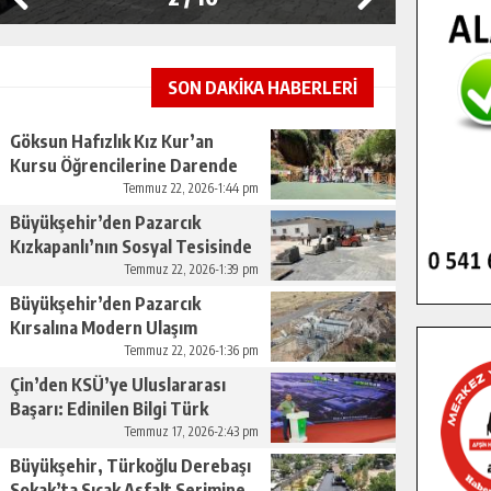
SON DAKİKA HABERLERİ
Göksun Hafızlık Kız Kur’an
Kursu Öğrencilerine Darende
Gezisi.
Temmuz 22, 2026-1:44 pm
Büyükşehir’den Pazarcık
Kızkapanlı’nın Sosyal Tesisinde
Çevre Düzenlemesi.
Temmuz 22, 2026-1:39 pm
Büyükşehir’den Pazarcık
Kırsalına Modern Ulaşım
Yatırımı.
Temmuz 22, 2026-1:36 pm
Çin’den KSÜ’ye Uluslararası
Başarı: Edinilen Bilgi Türk
Tarımına Katkı Sağlayacak.
Temmuz 17, 2026-2:43 pm
Büyükşehir, Türkoğlu Derebaşı
Sokak’ta Sıcak Asfalt Serimine