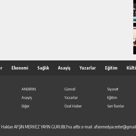
or
Ekonomi
Sağlık
Asayiş
Yazarlar
Eğitim
Kült
ANDIRIN
Güncel
Siyaset
Asayiş
Yazarlar
Eğitim
Diğer
Özel Haber
Seri İlanlar
elif Hakları AFŞİN MERKEZ YAYIN GURUBU'na aittir.e-mail: afsinmedyacenter@gmai