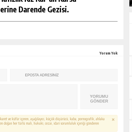
erine Darende Gezisi.
Yorum Yok
YORUMU
GÖNDER
hakaret ve küfür içeren, aşağılayıcı, küçük düşürücü, kaba, pornografik, ahlaka
erden doğan her türlü mali, hukuki, cezai, idari sorumluluk içeriği gönderen