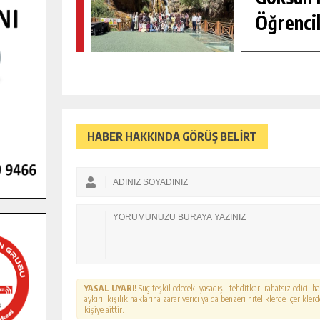
Öğrencil
HABER HAKKINDA GÖRÜŞ BELİRT
YASAL UYARI!
Suç teşkil edecek, yasadışı, tehditkar, rahatsız edici, 
aykırı, kişilik haklarına zarar verici ya da benzeri niteliklerde içerikl
kişiye aittir.