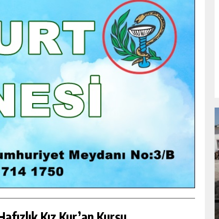
NDA
GÖKSUN HAFIZLIK KIZ KUR’AN KURSU
ÖĞRENCILERINE DARENDE GEZISI.
GÜNLÜK HABER AKIŞI
afızlık Kız Kur’an Kursu