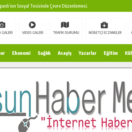
panlı’nın Sosyal Tesisinde Çevre Düzenlemesi.
ına Modern Ulaşım Yatırımı.
arı: Edinilen Bilgi Türk Tarımına Katkı Sağlayacak.
 GALERİ
VIDEO GALERİ
TRAFİK DURUMU
NÖBETÇİ ECZANELER
Sokak’ta Sıcak Asfalt Serimine Başladı.
 Yeni Medya ve Fotoğrafçılığı Keşfetti.
or
Ekonomi
Sağlık
Asayiş
Yazarlar
Eğitim
Kül
 DUALARLA ANILDI.
Ulaşım Konforunu Yükseltiyor.
ya’dan Başkan Cüce’ye Veda Ziyareti.
a Doğru.