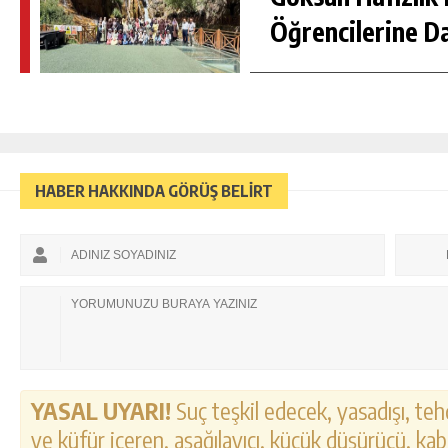
Öğrencilerine D
HABER HAKKINDA GÖRÜŞ BELİRT
YASAL UYARI!
Suç teşkil edecek, yasadışı, tehd
ve küfür içeren, aşağılayıcı, küçük düşürücü, kab