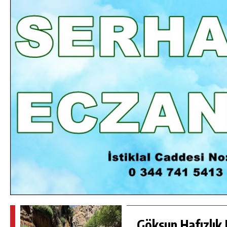
DA
GÖKSUN HAFIZLIK KIZ KUR’AN KURSU
ÖĞRENCILERINE DARENDE GEZISI.
GÜNLÜK HABER AKIŞI
Göksun Hafızlık 