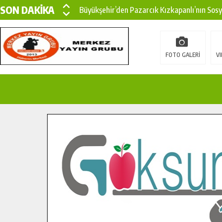
SON DAKİKA
Büyükşehir’den Pazarcık Kızkapanlı’nın Sos
Büyükşehir’den Pazarcık Kırsalına Modern Ul
Çin’den KSÜ’ye Uluslararası Başarı: Edinilen
FOTO GALERİ
VI
Büyükşehir, Türkoğlu Derebaşı Sokak’ta Sıca
Gençler Pusula Maraş Kampında Yeni Medya v
15 TEMMUZ’DA ŞEHİTLERİMİZ DUALARLA A
Büyükşehir, Göksun Kırsalında Ulaşım Konfor
İlçe Jandarma Komutanı Karakaya’dan Başkan
Bertiz’in Yeni Köprüsünde Sona Doğru.