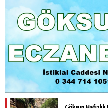
DA
GÖKSUN HAFIZLIK KIZ KUR’AN KURSU
ÖĞRENCILERINE DARENDE GEZISI.
GÜNLÜK HABER AKIŞI
Göksun Hafızlık 