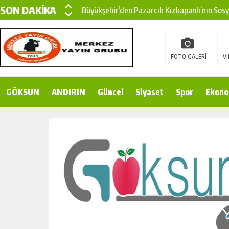
SON DAKİKA
Büyükşehir’den Pazarcık Kızkapanlı’nın Sos
Büyükşehir’den Pazarcık Kırsalına Modern Ul
Çin’den KSÜ’ye Uluslararası Başarı: Edinilen
FOTO GALERİ
VI
Büyükşehir, Türkoğlu Derebaşı Sokak’ta Sıca
GÖKSUN
ANDIRIN
Gençler Pusula Maraş Kampında Yeni Medya v
Güncel
Siyaset
Spor
Ekono
15 TEMMUZ’DA ŞEHİTLERİMİZ DUALARLA A
Büyükşehir, Göksun Kırsalında Ulaşım Konfor
İlçe Jandarma Komutanı Karakaya’dan Başkan
Bertiz’in Yeni Köprüsünde Sona Doğru.