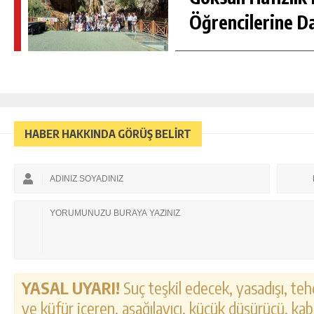
Öğrencilerine D
HABER HAKKINDA GÖRÜŞ BELİRT
YASAL UYARI!
Suç teşkil edecek, yasadışı, tehd
ve küfür içeren, aşağılayıcı, küçük düşürücü, kab