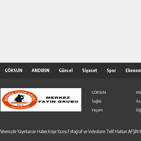
GÖKSUN
ANDIRIN
Güncel
Siyaset
Spor
Ekonom
Özel Haber
Seri İlanlar
GÖKSUN
AN
Sağlık
As
Yaşam
Diğ
Sitemizde Yayınlanan Haber,Köşe Yazısı,Fotoğraf ve Videoların Telif Hakları AF