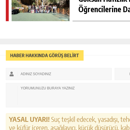
Öğrencilerine D
HABER HAKKINDA GÖRÜŞ BELİRT
YASAL UYARI!
Suç teşkil edecek, yasadışı, tehd
ve küfür içeren, aşağılayıcı, küçük düşürücü, kab