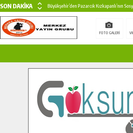
SON DAKİKA
Büyükşehir’den Pazarcık Kızkapanlı’nın Sos
Büyükşehir’den Pazarcık Kırsalına Modern Ul
Çin’den KSÜ’ye Uluslararası Başarı: Edinilen
FOTO GALERİ
VI
Büyükşehir, Türkoğlu Derebaşı Sokak’ta Sıca
Gençler Pusula Maraş Kampında Yeni Medya v
15 TEMMUZ’DA ŞEHİTLERİMİZ DUALARLA A
Büyükşehir, Göksun Kırsalında Ulaşım Konfor
İlçe Jandarma Komutanı Karakaya’dan Başkan
Bertiz’in Yeni Köprüsünde Sona Doğru.