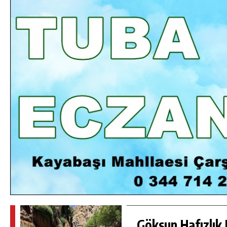
DA
GÖKSUN HAFIZLIK KIZ KUR’AN KURSU
ÖĞRENCILERINE DARENDE GEZISI.
GÜNLÜK HABER AKIŞI
Göksun Hafızlık 