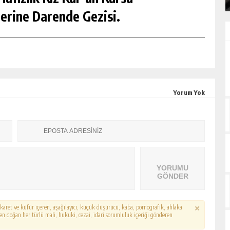
erine Darende Gezisi.
Yorum Yok
YORUMU
GÖNDER
hakaret ve küfür içeren, aşağılayıcı, küçük düşürücü, kaba, pornografik, ahlaka
erden doğan her türlü mali, hukuki, cezai, idari sorumluluk içeriği gönderen