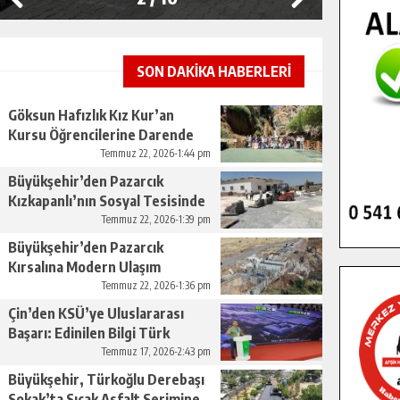
SON DAKİKA HABERLERİ
Göksun Hafızlık Kız Kur’an
Kursu Öğrencilerine Darende
Gezisi.
Temmuz 22, 2026-1:44 pm
Büyükşehir’den Pazarcık
Kızkapanlı’nın Sosyal Tesisinde
Çevre Düzenlemesi.
Temmuz 22, 2026-1:39 pm
Büyükşehir’den Pazarcık
Kırsalına Modern Ulaşım
Yatırımı.
Temmuz 22, 2026-1:36 pm
Çin’den KSÜ’ye Uluslararası
Başarı: Edinilen Bilgi Türk
Tarımına Katkı Sağlayacak.
Temmuz 17, 2026-2:43 pm
Büyükşehir, Türkoğlu Derebaşı
Sokak’ta Sıcak Asfalt Serimine