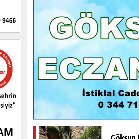
GENÇLER PUSULA MARAŞ KAMPI
YENI MEDYA VE FOTOĞRAFÇILIĞI
KEŞFETTI.
GÜNLÜK HABER AKIŞI
Göksun H