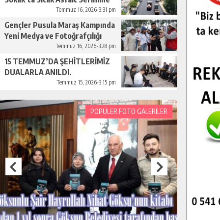
Başladı.
Temmuz 16, 2026-3:31 pm
Gençler Pusula Maraş Kampında
Yeni Medya ve Fotoğrafçılığı
Keşfetti.
Temmuz 16, 2026-3:28 pm
15 TEMMUZ’DA ŞEHİTLERİMİZ
DUALARLA ANILDI.
Temmuz 15, 2026-3:15 pm
POPÜLER FOTO GALERİLER