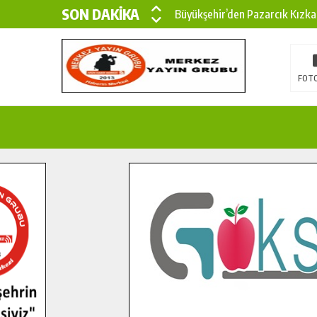
SON DAKİKA
Büyükşehir’den Pazarcık Kızka
Büyükşehir’den Pazarcık Kırsal
Çin’den KSÜ’ye Uluslararası Baş
FOTO
Büyükşehir, Türkoğlu Derebaşı 
Gençler Pusula Maraş Kampında
15 TEMMUZ’DA ŞEHİTLERİMİZ
Büyükşehir, Göksun Kırsalında 
İlçe Jandarma Komutanı Karaka
Bertiz’in Yeni Köprüsünde Son