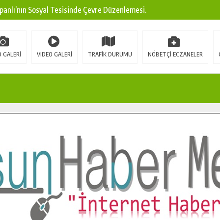
panlı’nın Sosyal Tesisinde Çevre Düzenlemesi.
ına Modern Ulaşım Yatırımı.
arı: Edinilen Bilgi Türk Tarımına Katkı Sağlayacak.
 GALERİ
VIDEO GALERİ
TRAFİK DURUMU
NÖBETÇİ ECZANELER
Sokak’ta Sıcak Asfalt Serimine Başladı.
 Yeni Medya ve Fotoğrafçılığı Keşfetti.
 DUALARLA ANILDI.
Ulaşım Konforunu Yükseltiyor.
ya’dan Başkan Cüce’ye Veda Ziyareti.
a Doğru.