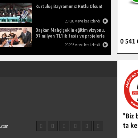
Kurtuluş Bayramımız Kutlu Olsun!
23.683 views kez izlendi
Başkan Mahçiçek’in eğitim vizyonu,
97 milyon TL’lik tesis ve projelerle
birleşti, gençlere umut oldu.
23.295 views kez izlendi
l.com