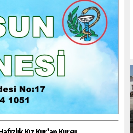
NDA
GÖKSUN HAFIZLIK KIZ KUR’AN KURSU
ÖĞRENCILERINE DARENDE GEZISI.
GÜNLÜK HABER AKIŞI
afızlık Kız Kur’an Kursu