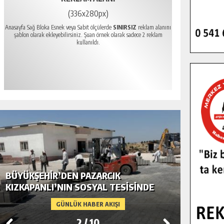
(336x280px)
Anasayfa Sağ Bloka Esnek veya Sabit ölçülerde
SINIRSIZ
reklam alanını
şablon olarak ekleyebilirsiniz. Şuan örnek olarak sadece 2 reklam
kullanıldı.
BÜYÜKŞEHIR’DEN PAZARCIK
BÜYÜKŞ
KIZKAPANLI’NIN SOSYAL TESISINDE
MODERN
ÇEVRE DÜZENLEMESI.
GÜNLÜK HABER AKIŞI
2
/
10