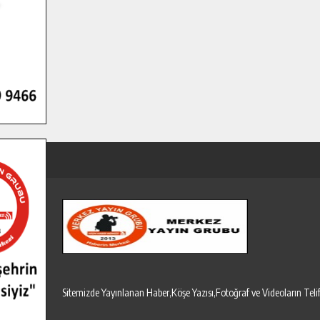
Sitemizde Yayınlanan Haber,Köşe Yazısı,Fotoğraf ve Videoların T