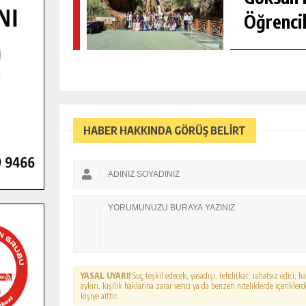
Öğrencil
HABER HAKKINDA GÖRÜŞ BELİRT
YASAL UYARI!
Suç teşkil edecek, yasadışı, tehditkar, rahatsız edici, 
aykırı, kişilik haklarına zarar verici ya da benzeri niteliklerde içerikl
kişiye aittir.