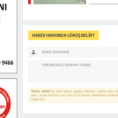
HABER HAKKINDA GÖRÜŞ BELİRT
YASAL UYARI!
Suç teşkil edecek, yasadışı, tehditkar, rahatsız edici, 
aykırı, kişilik haklarına zarar verici ya da benzeri niteliklerde içerikl
kişiye aittir.