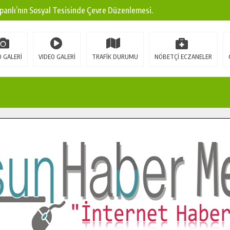
panlı’nın Sosyal Tesisinde Çevre Düzenlemesi.
ına Modern Ulaşım Yatırımı.
arı: Edinilen Bilgi Türk Tarımına Katkı Sağlayacak.
 GALERİ
VIDEO GALERİ
TRAFİK DURUMU
NÖBETÇİ ECZANELER
Sokak’ta Sıcak Asfalt Serimine Başladı.
 Yeni Medya ve Fotoğrafçılığı Keşfetti.
 DUALARLA ANILDI.
Ulaşım Konforunu Yükseltiyor.
ya’dan Başkan Cüce’ye Veda Ziyareti.
a Doğru.