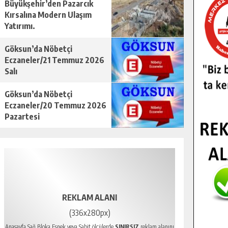
Büyükşehir’den Pazarcık
Kırsalına Modern Ulaşım
Yatırımı.
Göksun’da Nöbetçi
Eczaneler/21 Temmuz 2026
Salı
Göksun’da Nöbetçi
Eczaneler/20 Temmuz 2026
Pazartesi
REKLAM ALANI
(336x280px)
Anasayfa Sağ Bloka Esnek veya Sabit ölçülerde
SINIRSIZ
reklam alanını