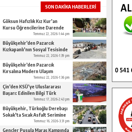
SON DAKİKA HABERLERİ
Göksun Hafızlık Kız Kur’an
Kursu Öğrencilerine Darende
Gezisi.
Temmuz 22, 2026-1:44 pm
Büyükşehir’den Pazarcık
Kızkapanlı’nın Sosyal Tesisinde
Çevre Düzenlemesi.
Temmuz 22, 2026-1:39 pm
Büyükşehir’den Pazarcık
Kırsalına Modern Ulaşım
Yatırımı.
Temmuz 22, 2026-1:36 pm
Çin’den KSÜ’ye Uluslararası
Başarı: Edinilen Bilgi Türk
Tarımına Katkı Sağlayacak.
Temmuz 17, 2026-2:43 pm
Büyükşehir, Türkoğlu Derebaşı
Sokak’ta Sıcak Asfalt Serimine
Başladı.
Temmuz 16, 2026-3:31 pm
Gençler Pusula Maraş Kampında