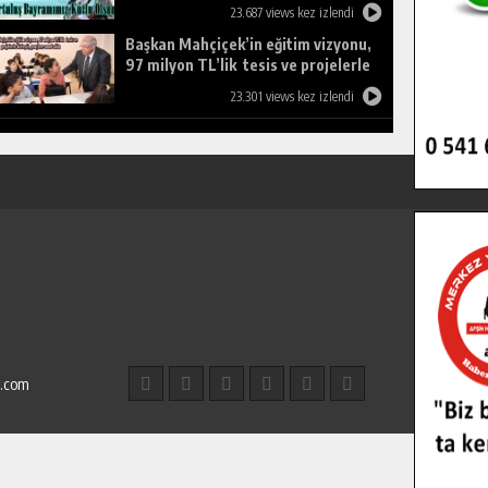
23.687 views kez izlendi
Başkan Mahçiçek’in eğitim vizyonu,
97 milyon TL’lik tesis ve projelerle
birleşti, gençlere umut oldu.
23.301 views kez izlendi
l.com