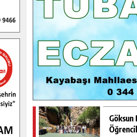
GENÇLER PUSULA MARAŞ KAMPI
YENI MEDYA VE FOTOĞRAFÇILIĞI
KEŞFETTI.
GÜNLÜK HABER AKIŞI
Göksun H
Öğrencil