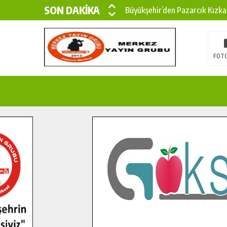
SON DAKİKA
Büyükşehir’den Pazarcık Kızka
Büyükşehir’den Pazarcık Kırsal
Çin’den KSÜ’ye Uluslararası Baş
FOTO
Büyükşehir, Türkoğlu Derebaşı 
Gençler Pusula Maraş Kampında
15 TEMMUZ’DA ŞEHİTLERİMİZ
Büyükşehir, Göksun Kırsalında 
İlçe Jandarma Komutanı Karaka
Bertiz’in Yeni Köprüsünde Son