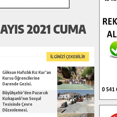
AYIS 2021 CUMA
İLGİNİZİ ÇEKEBİLİR
Göksun Hafızlık Kız Kur’an
Kursu Öğrencilerine
Darende Gezisi.
Büyükşehir’den Pazarcık
Kızkapanlı’nın Sosyal
Tesisinde Çevre
Düzenlemesi.