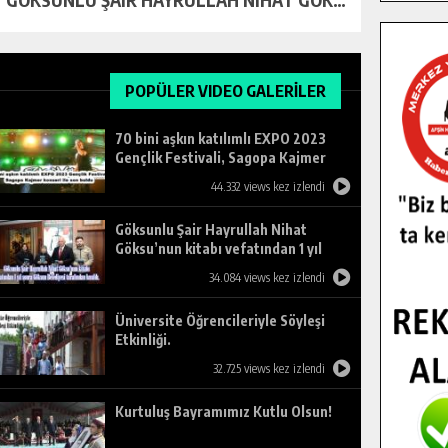
POPÜLER VIDEO GALERİLER
70 bini aşkın katılımlı EXPO 2023
Gençlik Festivali, Sagopa Kajmer
konseri ile son buldu.
44.332 views kez izlendi
Göksunlu Şair Hayrullah Nihat
Göksu’nun kitabı vefatından 1 yıl
sonra Göksun Belediyesi tarafından
34.084 views kez izlendi
basıldı.
Üniversite Öğrencileriyle Söyleşi
Etkinliği.
32.725 views kez izlendi
Kurtuluş Bayramımız Kutlu Olsun!