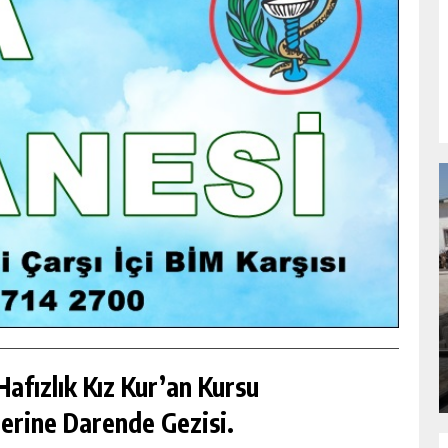
NDA
GÖKSUN HAFIZLIK KIZ KUR’AN KURSU
ÖĞRENCILERINE DARENDE GEZISI.
GÜNLÜK HABER AKIŞI
afızlık Kız Kur’an Kursu
erine Darende Gezisi.