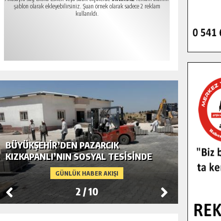
şablon olarak ekleyebilirsiniz. Şuan örnek olarak sadece 2 reklam
kullanıldı.
BÜYÜKŞEHIR’DEN PAZARCIK
BÜYÜKŞ
KIZKAPANLI’NIN SOSYAL TESISINDE
MODERN
ÇEVRE DÜZENLEMESI.
GÜNLÜK HABER AKIŞI
2
/
10