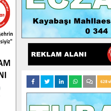
628 v