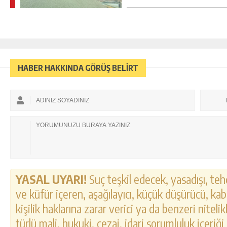
HABER HAKKINDA GÖRÜŞ BELİRT
YASAL UYARI!
Suç teşkil edecek, yasadışı, tehd
ve küfür içeren, aşağılayıcı, küçük düşürücü, kab
kişilik haklarına zarar verici ya da benzeri nitel
türlü mali, hukuki, cezai, idari sorumluluk içeriği