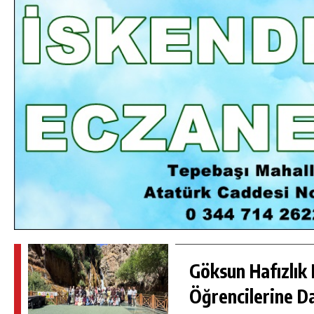
DA
GÖKSUN HAFIZLIK KIZ KUR’AN KURSU
ÖĞRENCILERINE DARENDE GEZISI.
GÜNLÜK HABER AKIŞI
Göksun Hafızlık 
Öğrencilerine D