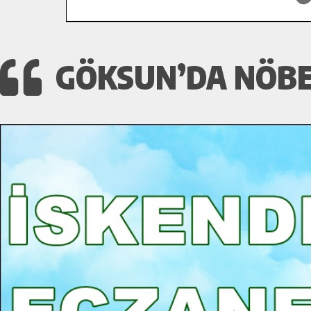
GÖKSUN’DA NÖBET