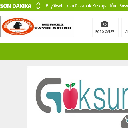
SON DAKİKA
Büyükşehir’den Pazarcık Kızkapanlı’nın Sos
Büyükşehir’den Pazarcık Kırsalına Modern Ul
Çin’den KSÜ’ye Uluslararası Başarı: Edinilen
FOTO GALERİ
VI
Büyükşehir, Türkoğlu Derebaşı Sokak’ta Sıca
Gençler Pusula Maraş Kampında Yeni Medya v
15 TEMMUZ’DA ŞEHİTLERİMİZ DUALARLA A
Büyükşehir, Göksun Kırsalında Ulaşım Konfor
İlçe Jandarma Komutanı Karakaya’dan Başkan
Bertiz’in Yeni Köprüsünde Sona Doğru.