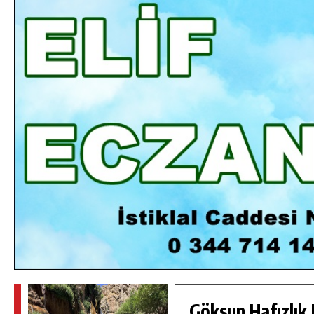
DA
GÖKSUN HAFIZLIK KIZ KUR’AN KURSU
ÖĞRENCILERINE DARENDE GEZISI.
GÜNLÜK HABER AKIŞI
Göksun Hafızlık 