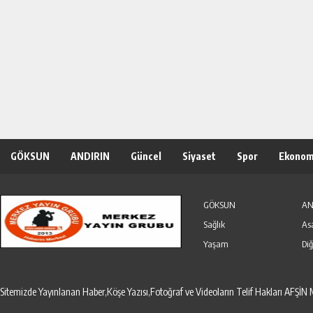
GÖKSUN
ANDIRIN
Güncel
Siyaset
Spor
Ekonom
Özel Haber
Seri İlanlar
GÖKSUN
AN
Sağlık
As
Yaşam
Diğ
Sitemizde Yayınlanan Haber,Köşe Yazısı,Fotoğraf ve Videoların Telif Hakları AF