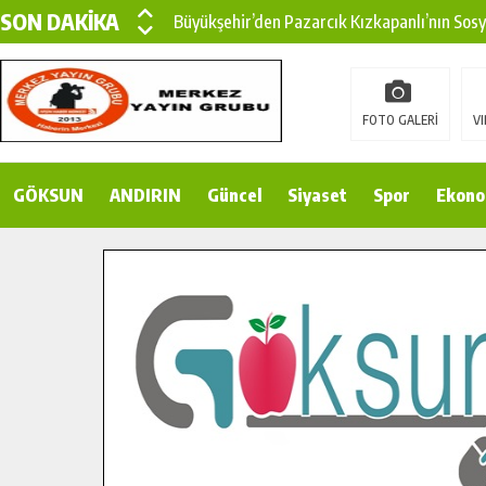
SON DAKİKA
Büyükşehir’den Pazarcık Kızkapanlı’nın Sos
Büyükşehir’den Pazarcık Kırsalına Modern Ul
Çin’den KSÜ’ye Uluslararası Başarı: Edinilen
FOTO GALERİ
VI
Büyükşehir, Türkoğlu Derebaşı Sokak’ta Sıca
GÖKSUN
ANDIRIN
Gençler Pusula Maraş Kampında Yeni Medya v
Güncel
Siyaset
Spor
Ekono
15 TEMMUZ’DA ŞEHİTLERİMİZ DUALARLA A
Büyükşehir, Göksun Kırsalında Ulaşım Konfor
İlçe Jandarma Komutanı Karakaya’dan Başkan
Bertiz’in Yeni Köprüsünde Sona Doğru.