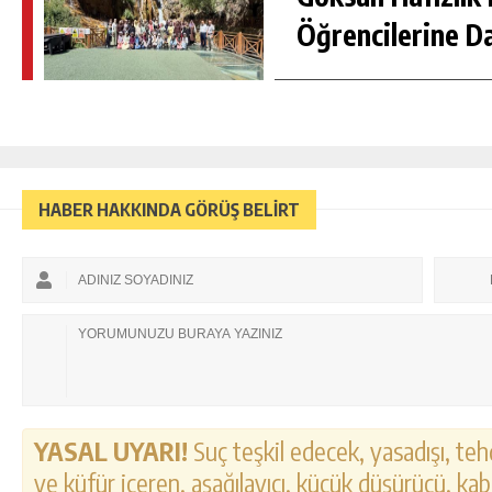
Öğrencilerine D
HABER HAKKINDA GÖRÜŞ BELİRT
YASAL UYARI!
Suç teşkil edecek, yasadışı, tehd
ve küfür içeren, aşağılayıcı, küçük düşürücü, kab