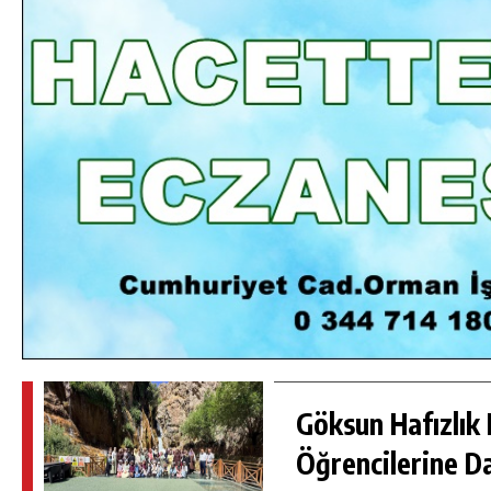
DA
GÖKSUN HAFIZLIK KIZ KUR’AN KURSU
ÖĞRENCILERINE DARENDE GEZISI.
GÜNLÜK HABER AKIŞI
Göksun Hafızlık 
Öğrencilerine D