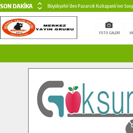
SON DAKİKA
Büyükşehir’den Pazarcık Kızkapanlı’nın Sos
Büyükşehir’den Pazarcık Kırsalına Modern Ul
Çin’den KSÜ’ye Uluslararası Başarı: Edinilen
FOTO GALERİ
VI
Büyükşehir, Türkoğlu Derebaşı Sokak’ta Sıca
Gençler Pusula Maraş Kampında Yeni Medya v
15 TEMMUZ’DA ŞEHİTLERİMİZ DUALARLA A
Büyükşehir, Göksun Kırsalında Ulaşım Konfor
İlçe Jandarma Komutanı Karakaya’dan Başkan
Bertiz’in Yeni Köprüsünde Sona Doğru.