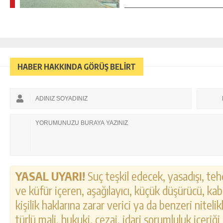
HABER HAKKINDA GÖRÜŞ BELİRT
YASAL UYARI!
Suç teşkil edecek, yasadışı, tehd
ve küfür içeren, aşağılayıcı, küçük düşürücü, kab
kişilik haklarına zarar verici ya da benzeri nitel
türlü mali, hukuki, cezai, idari sorumluluk içeriği