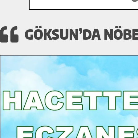
GÖKSUN’DA NÖBET