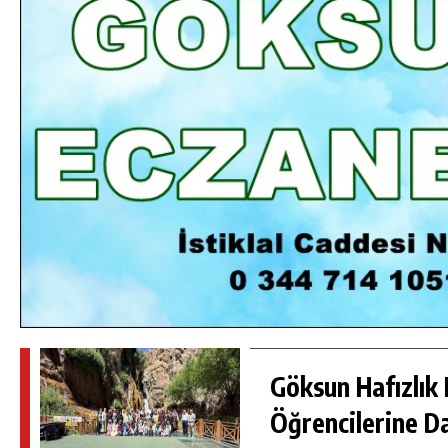
DA
GÖKSUN HAFIZLIK KIZ KUR’AN KURSU
ÖĞRENCILERINE DARENDE GEZISI.
GÜNLÜK HABER AKIŞI
Göksun Hafızlık 
Öğrencilerine D