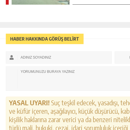
HABER HAKKINDA GÖRÜŞ BELİRT
YASAL UYARI!
Suç teşkil edecek, yasadışı, tehd
ve küfür içeren, aşağılayıcı, küçük düşürücü, kab
kişilik haklarına zarar verici ya da benzeri nitel
türlü mali, hukuki, cezai, idari sorumluluk içeriği