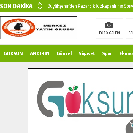
SON DAKİKA
Büyükşehir’den Pazarcık Kızkapanlı’nın Sos
Büyükşehir’den Pazarcık Kırsalına Modern Ul
Çin’den KSÜ’ye Uluslararası Başarı: Edinilen
FOTO GALERİ
VI
Büyükşehir, Türkoğlu Derebaşı Sokak’ta Sıca
GÖKSUN
ANDIRIN
Gençler Pusula Maraş Kampında Yeni Medya v
Güncel
Siyaset
Spor
Ekono
15 TEMMUZ’DA ŞEHİTLERİMİZ DUALARLA A
Büyükşehir, Göksun Kırsalında Ulaşım Konfor
İlçe Jandarma Komutanı Karakaya’dan Başkan
Bertiz’in Yeni Köprüsünde Sona Doğru.