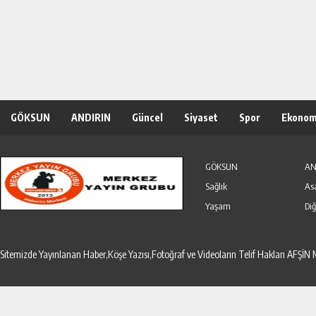
GÖKSUN
ANDIRIN
Güncel
Siyaset
Spor
Ekonom
Özel Haber
Seri İlanlar
GÖKSUN
AN
Sağlık
As
Yaşam
Diğ
Sitemizde Yayınlanan Haber,Köşe Yazısı,Fotoğraf ve Videoların Telif Hakları AF