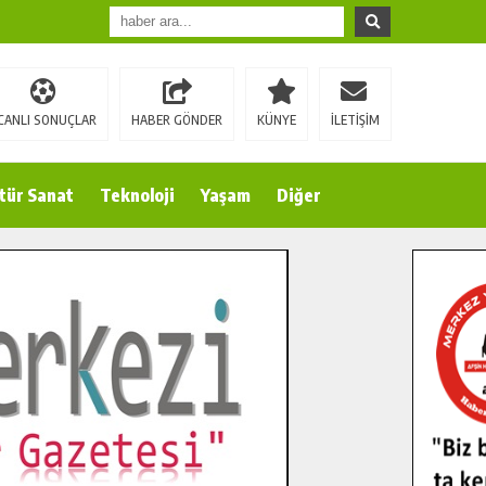
CANLI SONUÇLAR
HABER GÖNDER
KÜNYE
İLETİŞİM
tür Sanat
Teknoloji
Yaşam
Diğer