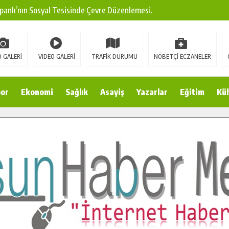
panlı’nın Sosyal Tesisinde Çevre Düzenlemesi.
ına Modern Ulaşım Yatırımı.
arı: Edinilen Bilgi Türk Tarımına Katkı Sağlayacak.
 GALERİ
VIDEO GALERİ
TRAFİK DURUMU
NÖBETÇİ ECZANELER
Sokak’ta Sıcak Asfalt Serimine Başladı.
 Yeni Medya ve Fotoğrafçılığı Keşfetti.
or
Ekonomi
Sağlık
Asayiş
Yazarlar
Eğitim
Kül
 DUALARLA ANILDI.
Ulaşım Konforunu Yükseltiyor.
ya’dan Başkan Cüce’ye Veda Ziyareti.
a Doğru.