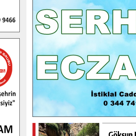
GENÇLER PUSULA MARAŞ KAMPI
YENI MEDYA VE FOTOĞRAFÇILIĞI
KEŞFETTI.
GÜNLÜK HABER AKIŞI
Göksun H