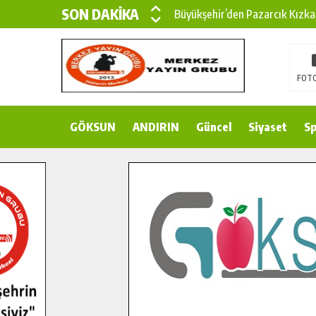
SON DAKİKA
Büyükşehir’den Pazarcık Kızka
Büyükşehir’den Pazarcık Kırsal
Çin’den KSÜ’ye Uluslararası Baş
FOTO
Büyükşehir, Türkoğlu Derebaşı 
GÖKSUN
ANDIRIN
Gençler Pusula Maraş Kampında
Güncel
Siyaset
Sp
15 TEMMUZ’DA ŞEHİTLERİMİZ
Büyükşehir, Göksun Kırsalında 
İlçe Jandarma Komutanı Karaka
Bertiz’in Yeni Köprüsünde Son