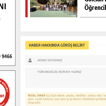
Öğrencil
HABER HAKKINDA GÖRÜŞ BELİRT
YASAL UYARI!
Suç teşkil edecek, yasadışı, tehditkar, rahatsız edici, 
aykırı, kişilik haklarına zarar verici ya da benzeri niteliklerde içerikl
kişiye aittir.