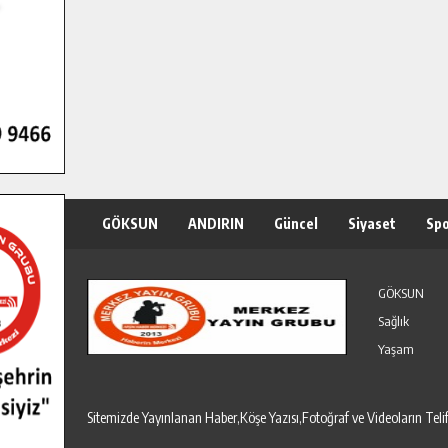
GÖKSUN
ANDIRIN
Güncel
Siyaset
Sp
Özel Haber
Seri İlanlar
GÖKSUN
Sağlık
Yaşam
Sitemizde Yayınlanan Haber,Köşe Yazısı,Fotoğraf ve Videoların T