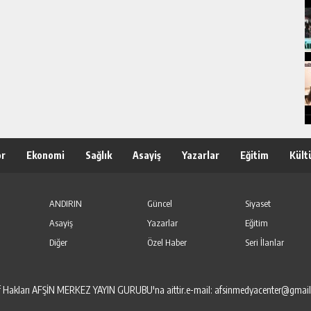
or
Ekonomi
Sağlık
Asayiş
Yazarlar
Eğitim
Kült
ANDIRIN
Güncel
Siyaset
Asayiş
Yazarlar
Eğitim
Diğer
Özel Haber
Seri İlanlar
elif Hakları AFŞİN MERKEZ YAYIN GURUBU'na aittir.e-mail: afsinmedyacenter@gmai