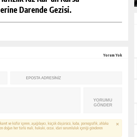
erine Darende Gezisi.
Yorum Yok
YORUMU
GÖNDER
hakaret ve küfür içeren, aşağılayıcı, küçük düşürücü, kaba, pornografik, ahlaka
erden doğan her türlü mali, hukuki, cezai, idari sorumluluk içeriği gönderen