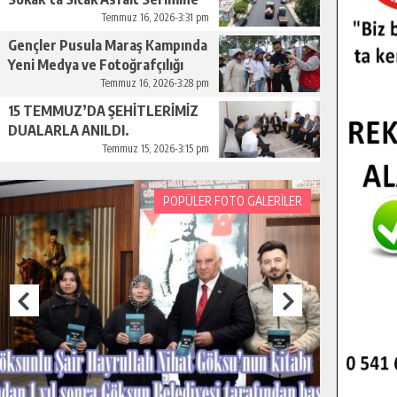
Başladı.
Temmuz 16, 2026-3:31 pm
Gençler Pusula Maraş Kampında
Yeni Medya ve Fotoğrafçılığı
Keşfetti.
Temmuz 16, 2026-3:28 pm
15 TEMMUZ’DA ŞEHİTLERİMİZ
DUALARLA ANILDI.
Temmuz 15, 2026-3:15 pm
POPÜLER FOTO GALERİLER