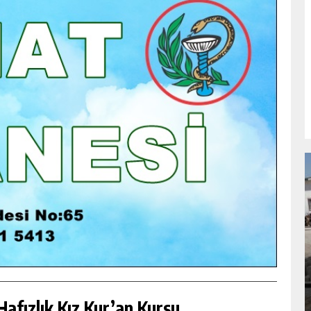
NDA
GÖKSUN HAFIZLIK KIZ KUR’AN KURSU
ÖĞRENCILERINE DARENDE GEZISI.
GÜNLÜK HABER AKIŞI
afızlık Kız Kur’an Kursu