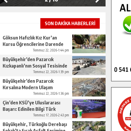
SON DAKİKA HABERLERİ
Göksun Hafızlık Kız Kur’an
Kursu Öğrencilerine Darende
Gezisi.
Temmuz 22, 2026-1:44 pm
Büyükşehir’den Pazarcık
Kızkapanlı’nın Sosyal Tesisinde
Çevre Düzenlemesi.
Temmuz 22, 2026-1:39 pm
Büyükşehir’den Pazarcık
Kırsalına Modern Ulaşım
Yatırımı.
Temmuz 22, 2026-1:36 pm
Çin’den KSÜ’ye Uluslararası
Başarı: Edinilen Bilgi Türk
Tarımına Katkı Sağlayacak.
Temmuz 17, 2026-2:43 pm
Büyükşehir, Türkoğlu Derebaşı
Sokak’ta Sıcak Asfalt Serimine