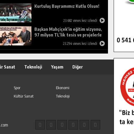
Kurtuluş Bayramımız Kutlu Olsun!
23.682 views kez izlendi
Başkan Mahçiçek’in eğitim vizyonu,
97 milyon TL’lik tesis ve projelerle
birleşti, gençlere umut oldu.
23.294 views kez izlendi
ür Sanat
Teknoloji
Yaşam
Diğer
Spor
Ekonomi
Kültür Sanat
Teknoloji
l.com