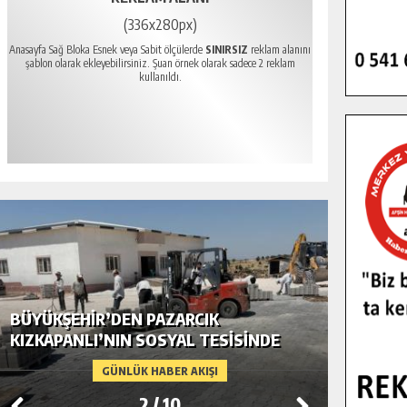
(336x280px)
Anasayfa Sağ Bloka Esnek veya Sabit ölçülerde
SINIRSIZ
reklam alanını
şablon olarak ekleyebilirsiniz. Şuan örnek olarak sadece 2 reklam
kullanıldı.
BÜYÜKŞEHIR’DEN PAZARCIK
BÜYÜKŞ
KIZKAPANLI’NIN SOSYAL TESISINDE
MODERN
ÇEVRE DÜZENLEMESI.
GÜNLÜK HABER AKIŞI
2
/
10