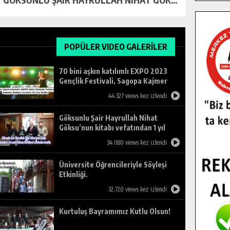
POPÜLER VIDEO GALERİLER
70 bini aşkın katılımlı EXPO 2023
Gençlik Festivali, Sagopa Kajmer
konseri ile son buldu.
44.327 views kez izlendi
Göksunlu Şair Hayrullah Nihat
Göksu’nun kitabı vefatından 1 yıl
sonra Göksun Belediyesi tarafından
34.080 views kez izlendi
basıldı.
Üniversite Öğrencileriyle Söyleşi
Etkinliği.
32.720 views kez izlendi
Kurtuluş Bayramımız Kutlu Olsun!