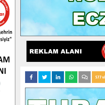
577 v