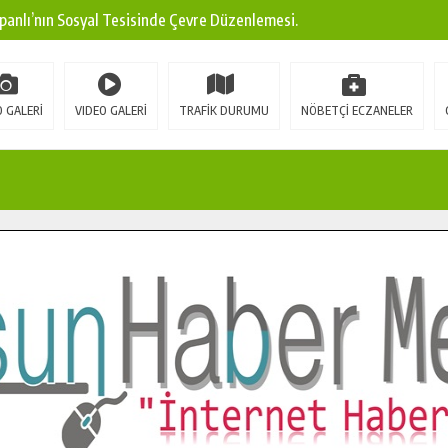
panlı’nın Sosyal Tesisinde Çevre Düzenlemesi.
ına Modern Ulaşım Yatırımı.
arı: Edinilen Bilgi Türk Tarımına Katkı Sağlayacak.
 GALERİ
VIDEO GALERİ
TRAFİK DURUMU
NÖBETÇİ ECZANELER
Sokak’ta Sıcak Asfalt Serimine Başladı.
 Yeni Medya ve Fotoğrafçılığı Keşfetti.
 DUALARLA ANILDI.
Ulaşım Konforunu Yükseltiyor.
ya’dan Başkan Cüce’ye Veda Ziyareti.
a Doğru.