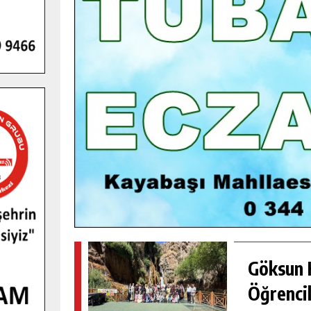
GENÇLER PUSULA MARAŞ KAMPI
YENI MEDYA VE FOTOĞRAFÇILIĞI
KEŞFETTI.
GÜNLÜK HABER AKIŞI
Göksun H
Öğrencil