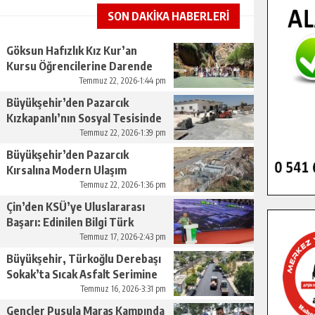
SON DAKİKA HABERLERİ
Göksun Hafızlık Kız Kur’an
Kursu Öğrencilerine Darende
Gezisi.
Temmuz 22, 2026-1:44 pm
Büyükşehir’den Pazarcık
Kızkapanlı’nın Sosyal Tesisinde
Çevre Düzenlemesi.
Temmuz 22, 2026-1:39 pm
Büyükşehir’den Pazarcık
Kırsalına Modern Ulaşım
Yatırımı.
Temmuz 22, 2026-1:36 pm
Çin’den KSÜ’ye Uluslararası
Başarı: Edinilen Bilgi Türk
Tarımına Katkı Sağlayacak.
Temmuz 17, 2026-2:43 pm
Büyükşehir, Türkoğlu Derebaşı
Sokak’ta Sıcak Asfalt Serimine
Başladı.
Temmuz 16, 2026-3:31 pm
Gençler Pusula Maraş Kampında