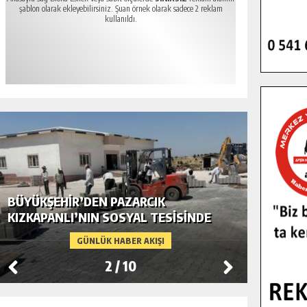
şablon olarak ekleyebilirsiniz. Şuan örnek olarak sadece 2 reklam
kullanıldı.
BÜYÜKŞEHIR’DEN PAZARCIK
BÜYÜKŞ
KIZKAPANLI’NIN SOSYAL TESISINDE
MODERN
ÇEVRE DÜZENLEMESI.
GÜNLÜK HABER AKIŞI
2
/
10