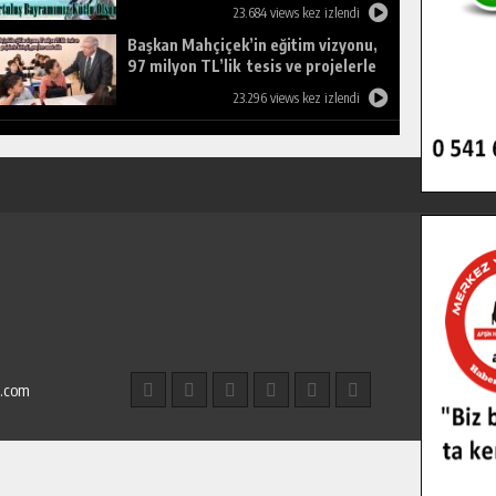
23.684 views kez izlendi
Başkan Mahçiçek’in eğitim vizyonu,
97 milyon TL’lik tesis ve projelerle
birleşti, gençlere umut oldu.
23.296 views kez izlendi
l.com