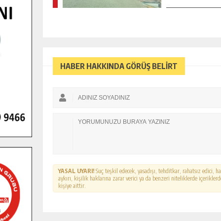
HABER HAKKINDA GÖRÜŞ BELİRT
YASAL UYARI!
Suç teşkil edecek, yasadışı, tehditkar, rahatsız edici, 
aykırı, kişilik haklarına zarar verici ya da benzeri niteliklerde içerikl
kişiye aittir.