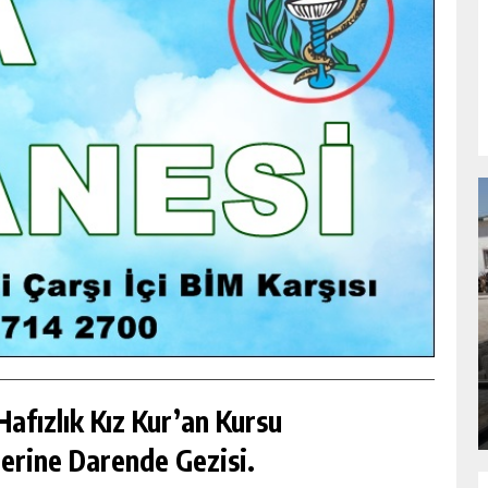
NDA
GÖKSUN HAFIZLIK KIZ KUR’AN KURSU
ÖĞRENCILERINE DARENDE GEZISI.
GÜNLÜK HABER AKIŞI
afızlık Kız Kur’an Kursu
erine Darende Gezisi.