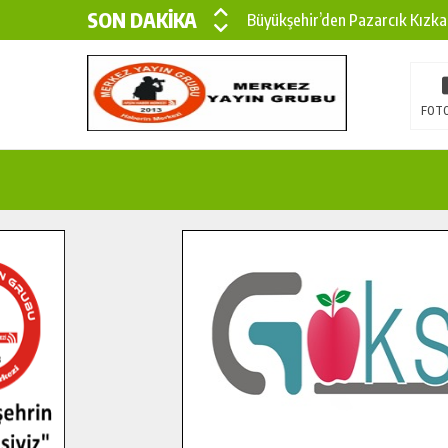
SON DAKİKA
Büyükşehir’den Pazarcık Kızka
Büyükşehir’den Pazarcık Kırsal
Çin’den KSÜ’ye Uluslararası Baş
FOTO
Büyükşehir, Türkoğlu Derebaşı 
Gençler Pusula Maraş Kampında
15 TEMMUZ’DA ŞEHİTLERİMİZ
Büyükşehir, Göksun Kırsalında 
İlçe Jandarma Komutanı Karaka
Bertiz’in Yeni Köprüsünde Son