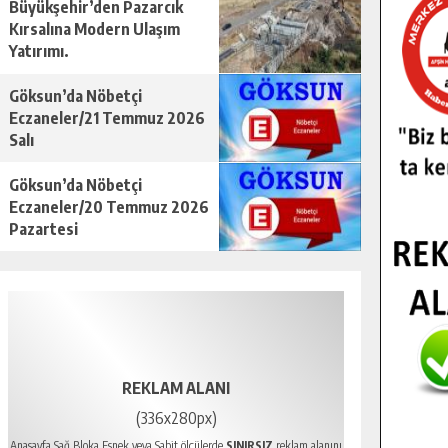
Büyükşehir’den Pazarcık
Kırsalına Modern Ulaşım
Yatırımı.
Göksun’da Nöbetçi
Eczaneler/21 Temmuz 2026
Salı
Göksun’da Nöbetçi
Eczaneler/20 Temmuz 2026
Pazartesi
REKLAM ALANI
(336x280px)
Anasayfa Sağ Bloka Esnek veya Sabit ölçülerde
SINIRSIZ
reklam alanını