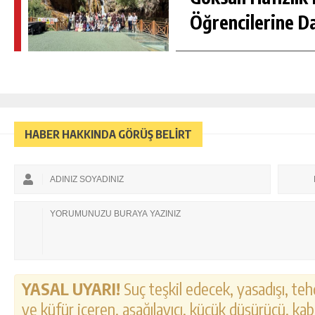
Öğrencilerine D
HABER HAKKINDA GÖRÜŞ BELİRT
YASAL UYARI!
Suç teşkil edecek, yasadışı, tehd
ve küfür içeren, aşağılayıcı, küçük düşürücü, kab