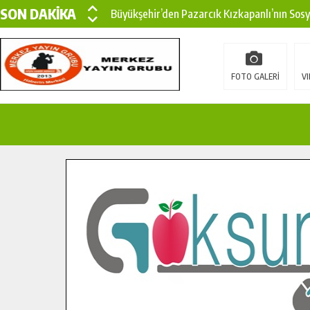
SON DAKİKA
Büyükşehir’den Pazarcık Kızkapanlı’nın Sos
Büyükşehir’den Pazarcık Kırsalına Modern Ul
Çin’den KSÜ’ye Uluslararası Başarı: Edinilen
FOTO GALERİ
VI
Büyükşehir, Türkoğlu Derebaşı Sokak’ta Sıca
Gençler Pusula Maraş Kampında Yeni Medya v
15 TEMMUZ’DA ŞEHİTLERİMİZ DUALARLA A
Büyükşehir, Göksun Kırsalında Ulaşım Konfor
İlçe Jandarma Komutanı Karakaya’dan Başkan
Bertiz’in Yeni Köprüsünde Sona Doğru.