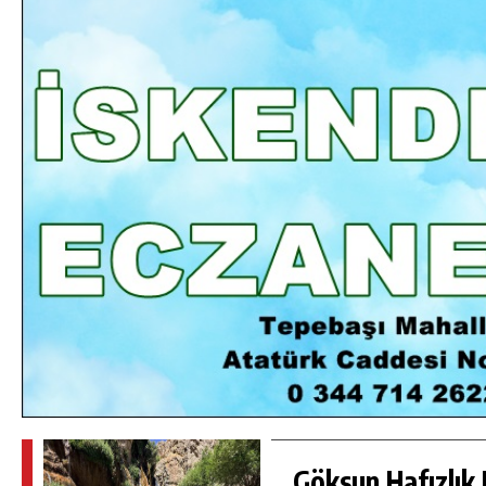
DA
GÖKSUN HAFIZLIK KIZ KUR’AN KURSU
ÖĞRENCILERINE DARENDE GEZISI.
GÜNLÜK HABER AKIŞI
Göksun Hafızlık 