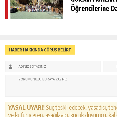
Öğrencilerine D
HABER HAKKINDA GÖRÜŞ BELİRT
YASAL UYARI!
Suç teşkil edecek, yasadışı, tehd
ve küfür içeren, aşağılayıcı, küçük düşürücü, kab