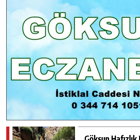
DA
GÖKSUN HAFIZLIK KIZ KUR’AN KURSU
ÖĞRENCILERINE DARENDE GEZISI.
GÜNLÜK HABER AKIŞI
Göksun Hafızlık 