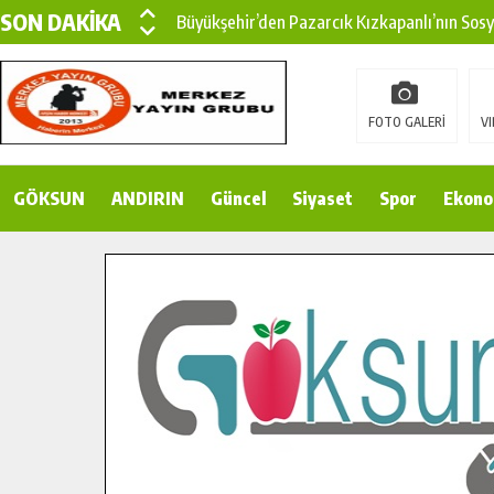
SON DAKİKA
Büyükşehir’den Pazarcık Kızkapanlı’nın Sos
Büyükşehir’den Pazarcık Kırsalına Modern Ul
Çin’den KSÜ’ye Uluslararası Başarı: Edinilen
FOTO GALERİ
VI
Büyükşehir, Türkoğlu Derebaşı Sokak’ta Sıca
GÖKSUN
ANDIRIN
Gençler Pusula Maraş Kampında Yeni Medya v
Güncel
Siyaset
Spor
Ekono
15 TEMMUZ’DA ŞEHİTLERİMİZ DUALARLA A
Büyükşehir, Göksun Kırsalında Ulaşım Konfor
İlçe Jandarma Komutanı Karakaya’dan Başkan
Bertiz’in Yeni Köprüsünde Sona Doğru.