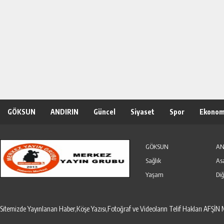
GÖKSUN
ANDIRIN
Güncel
Siyaset
Spor
Ekonom
Özel Haber
Seri İlanlar
GÖKSUN
AN
Sağlık
As
Yaşam
Diğ
Sitemizde Yayınlanan Haber,Köşe Yazısı,Fotoğraf ve Videoların Telif Hakları AF