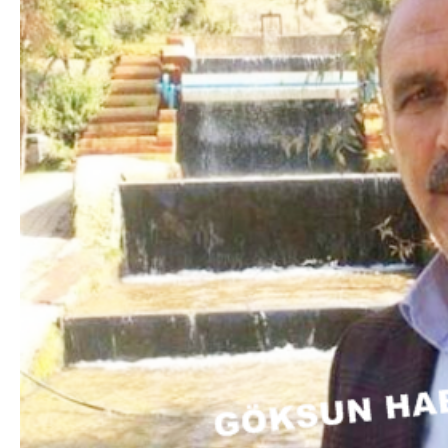
DA
GÖKSUN HAFIZLIK KIZ KUR’AN KURSU
ÖĞRENCILERINE DARENDE GEZISI.
GÜNLÜK HABER AKIŞI