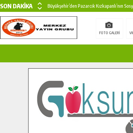
SON DAKİKA
Büyükşehir’den Pazarcık Kızkapanlı’nın Sos
Büyükşehir’den Pazarcık Kırsalına Modern Ul
Çin’den KSÜ’ye Uluslararası Başarı: Edinilen
FOTO GALERİ
VI
Büyükşehir, Türkoğlu Derebaşı Sokak’ta Sıca
Gençler Pusula Maraş Kampında Yeni Medya v
15 TEMMUZ’DA ŞEHİTLERİMİZ DUALARLA A
Büyükşehir, Göksun Kırsalında Ulaşım Konfor
İlçe Jandarma Komutanı Karakaya’dan Başkan
Bertiz’in Yeni Köprüsünde Sona Doğru.