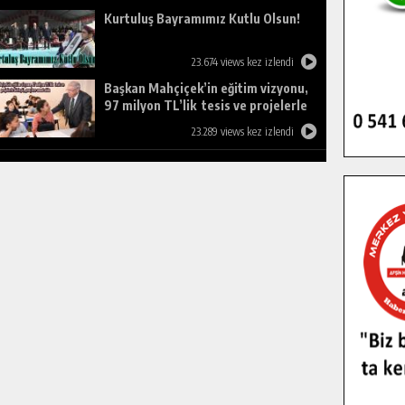
Kurtuluş Bayramımız Kutlu Olsun!
23.674 views kez izlendi
Başkan Mahçiçek’in eğitim vizyonu,
97 milyon TL’lik tesis ve projelerle
birleşti, gençlere umut oldu.
23.289 views kez izlendi