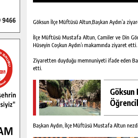
Göksun İlçe Müftüsü Altun,Başkan Aydın’a ziyar
İlçe Müftüsü Mustafa Altun, Camiler ve Din Gör
Hüseyin Coşkun Aydın’ı makamında ziyaret etti.
Ziyaretten duyduğu memnuniyeti ifade eden Başka
etti.
Göksun H
Öğrencil
GENÇLER PUSULA MARAŞ KAMPI
YENI MEDYA VE FOTOĞRAFÇILIĞI
KEŞFETTI.
Başkan Aydın, İlçe Müftüsü Mustafa Altun nezdin
GÜNLÜK HABER AKIŞI