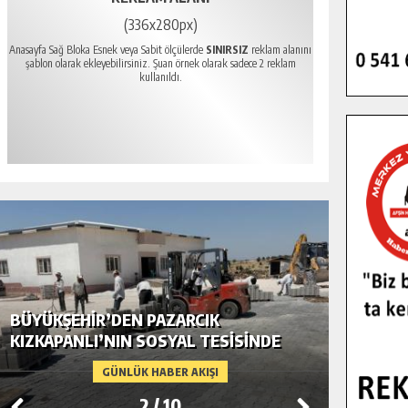
(336x280px)
Anasayfa Sağ Bloka Esnek veya Sabit ölçülerde
SINIRSIZ
reklam alanını
şablon olarak ekleyebilirsiniz. Şuan örnek olarak sadece 2 reklam
kullanıldı.
BÜYÜKŞEHIR’DEN PAZARCIK
BÜYÜKŞ
KIZKAPANLI’NIN SOSYAL TESISINDE
MODERN
ÇEVRE DÜZENLEMESI.
GÜNLÜK HABER AKIŞI
2
/
10