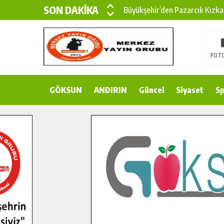
SON DAKİKA
Büyükşehir’den Pazarcık Kızka
Büyükşehir’den Pazarcık Kırsal
Çin’den KSÜ’ye Uluslararası Baş
FOTO
Büyükşehir, Türkoğlu Derebaşı 
GÖKSUN
ANDIRIN
Gençler Pusula Maraş Kampında
Güncel
Siyaset
Sp
15 TEMMUZ’DA ŞEHİTLERİMİZ
Büyükşehir, Göksun Kırsalında 
İlçe Jandarma Komutanı Karaka
Bertiz’in Yeni Köprüsünde Son