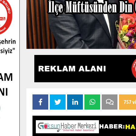
757 v