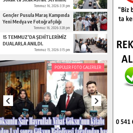
Başladı.
Temmuz 16, 2026-3:31 pm
Gençler Pusula Maraş Kampında
Yeni Medya ve Fotoğrafçılığı
Keşfetti.
Temmuz 16, 2026-3:28 pm
15 TEMMUZ’DA ŞEHİTLERİMİZ
DUALARLA ANILDI.
Temmuz 15, 2026-3:15 pm
POPÜLER FOTO GALERİLER