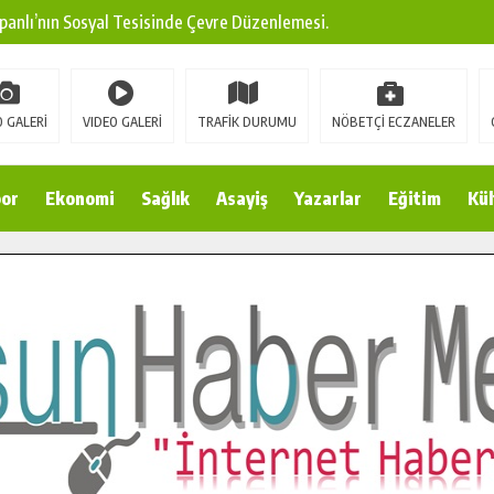
panlı’nın Sosyal Tesisinde Çevre Düzenlemesi.
ına Modern Ulaşım Yatırımı.
arı: Edinilen Bilgi Türk Tarımına Katkı Sağlayacak.
 GALERİ
VIDEO GALERİ
TRAFİK DURUMU
NÖBETÇİ ECZANELER
Sokak’ta Sıcak Asfalt Serimine Başladı.
 Yeni Medya ve Fotoğrafçılığı Keşfetti.
or
Ekonomi
Sağlık
Asayiş
Yazarlar
Eğitim
Kül
 DUALARLA ANILDI.
Ulaşım Konforunu Yükseltiyor.
ya’dan Başkan Cüce’ye Veda Ziyareti.
a Doğru.