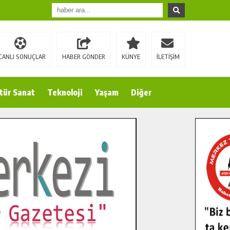
CANLI SONUÇLAR
HABER GÖNDER
KÜNYE
İLETİŞİM
tür Sanat
Teknoloji
Yaşam
Diğer