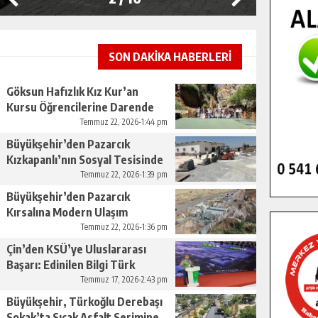
SON DAKİKA HABERLERİ
Göksun Hafızlık Kız Kur’an
Kursu Öğrencilerine Darende
Gezisi.
Temmuz 22, 2026-1:44 pm
Büyükşehir’den Pazarcık
Kızkapanlı’nın Sosyal Tesisinde
Çevre Düzenlemesi.
Temmuz 22, 2026-1:39 pm
Büyükşehir’den Pazarcık
Kırsalına Modern Ulaşım
Yatırımı.
Temmuz 22, 2026-1:36 pm
Çin’den KSÜ’ye Uluslararası
Başarı: Edinilen Bilgi Türk
Tarımına Katkı Sağlayacak.
Temmuz 17, 2026-2:43 pm
Büyükşehir, Türkoğlu Derebaşı
Sokak’ta Sıcak Asfalt Serimine