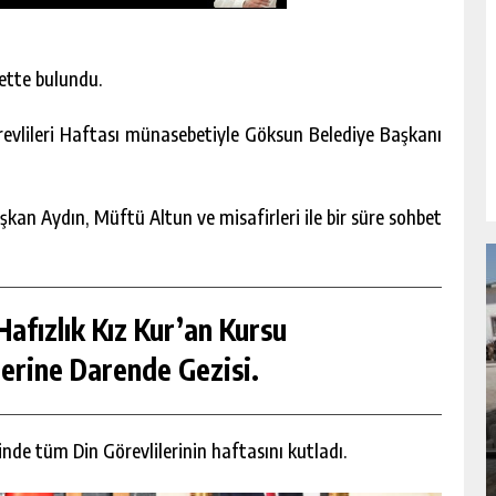
ette bulundu.
evlileri Haftası münasebetiyle Göksun Belediye Başkanı
n Aydın, Müftü Altun ve misafirleri ile bir süre sohbet
afızlık Kız Kur’an Kursu
erine Darende Gezisi.
NDA
GÖKSUN HAFIZLIK KIZ KUR’AN KURSU
ÖĞRENCILERINE DARENDE GEZISI.
de tüm Din Görevlilerinin haftasını kutladı.
GÜNLÜK HABER AKIŞI