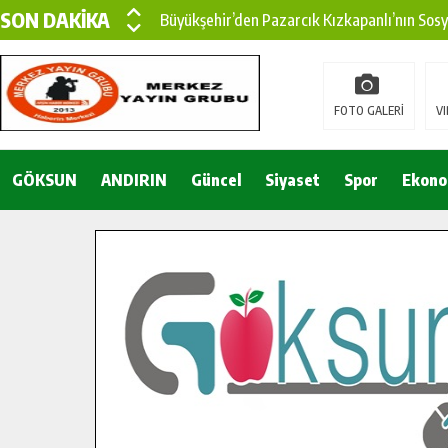
SON DAKİKA
Büyükşehir’den Pazarcık Kızkapanlı’nın Sos
Büyükşehir’den Pazarcık Kırsalına Modern Ul
Çin’den KSÜ’ye Uluslararası Başarı: Edinilen
FOTO GALERİ
VI
Büyükşehir, Türkoğlu Derebaşı Sokak’ta Sıca
GÖKSUN
ANDIRIN
Gençler Pusula Maraş Kampında Yeni Medya v
Güncel
Siyaset
Spor
Ekono
15 TEMMUZ’DA ŞEHİTLERİMİZ DUALARLA A
Büyükşehir, Göksun Kırsalında Ulaşım Konfor
İlçe Jandarma Komutanı Karakaya’dan Başkan
Bertiz’in Yeni Köprüsünde Sona Doğru.