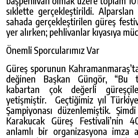
başpehlivan olmak üzere toplam 1017
sıklette gerçekleştirildi. Alparsl
sahada gerçekleştirilen güreş festi
yer alırken; pehlivanlar kıyasıya müc
Önemli Sporcularımız Var
Güreş sporunun Kahramanmaraş’ta 
değinen Başkan Güngör, “Bu t
kabartan çok değerli güreşçile
yetişmiştir. Geçtiğimiz yıl Türki
Şampiyonası düzenlemiştik. Şimd
Karakucak Güreş Festivali’nin 40’
anlamlı bir organizasyona imza 