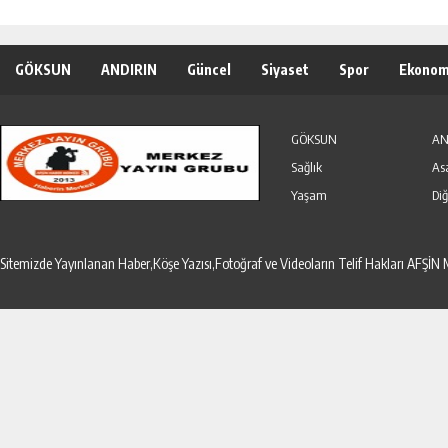
GÖKSUN
ANDIRIN
Güncel
Siyaset
Spor
Ekonom
Özel Haber
Seri İlanlar
GÖKSUN
AN
Sağlık
As
Yaşam
Diğ
Sitemizde Yayınlanan Haber,Köşe Yazısı,Fotoğraf ve Videoların Telif Hakları AF