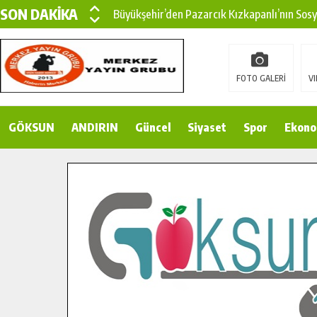
SON DAKİKA
Büyükşehir’den Pazarcık Kızkapanlı’nın Sos
Büyükşehir’den Pazarcık Kırsalına Modern Ul
Çin’den KSÜ’ye Uluslararası Başarı: Edinilen
FOTO GALERİ
VI
Büyükşehir, Türkoğlu Derebaşı Sokak’ta Sıca
GÖKSUN
ANDIRIN
Gençler Pusula Maraş Kampında Yeni Medya v
Güncel
Siyaset
Spor
Ekono
15 TEMMUZ’DA ŞEHİTLERİMİZ DUALARLA A
Büyükşehir, Göksun Kırsalında Ulaşım Konfor
İlçe Jandarma Komutanı Karakaya’dan Başkan
Bertiz’in Yeni Köprüsünde Sona Doğru.