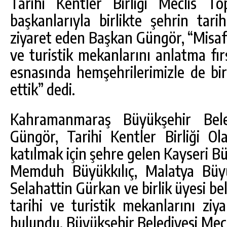
Tarihi Kentler Birliği Meclis To
başkanlarıyla birlikte şehrin tari
ziyaret eden Başkan Güngör, “Misafi
ve turistik mekanlarını anlatma fır
esnasında hemşehrilerimizle de b
ettik” dedi.
Kahramanmaraş Büyükşehir Bele
Güngör, Tarihi Kentler Birliği Ol
DA
GÖKSUN HAFIZLIK KIZ KUR’AN KURSU
katılmak için şehre gelen Kayseri B
ÖĞRENCILERINE DARENDE GEZISI.
Memduh Büyükkılıç, Malatya Büyü
GÜNLÜK HABER AKIŞI
Selahattin Gürkan ve birlik üyesi be
tarihi ve turistik mekanlarını ziy
bulundu. Büyükşehir Belediyesi Mecli