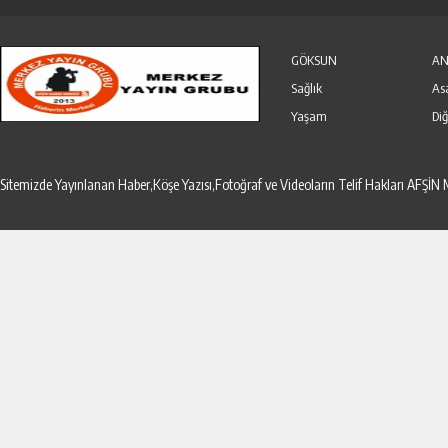
Özel Haber
Seri İlanlar
GÖKSUN
AN
Sağlık
As
Yaşam
Diğ
Sitemizde Yayınlanan Haber,Köşe Yazısı,Fotoğraf ve Videoların Telif Hakları AF