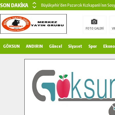
SON DAKİKA
Büyükşehir’den Pazarcık Kızkapanlı’nın Sos
Büyükşehir’den Pazarcık Kırsalına Modern Ul
Çin’den KSÜ’ye Uluslararası Başarı: Edinilen
FOTO GALERİ
VI
Büyükşehir, Türkoğlu Derebaşı Sokak’ta Sıca
GÖKSUN
ANDIRIN
Gençler Pusula Maraş Kampında Yeni Medya v
Güncel
Siyaset
Spor
Ekono
15 TEMMUZ’DA ŞEHİTLERİMİZ DUALARLA A
Büyükşehir, Göksun Kırsalında Ulaşım Konfor
İlçe Jandarma Komutanı Karakaya’dan Başkan
Bertiz’in Yeni Köprüsünde Sona Doğru.