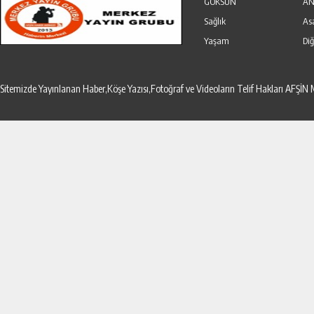
GÖKSUN
AN
Sağlık
As
Yaşam
Diğ
Sitemizde Yayınlanan Haber,Köşe Yazısı,Fotoğraf ve Videoların Telif Hakları AF