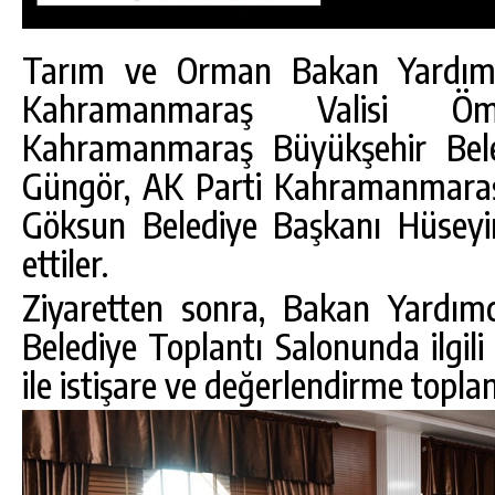
Tarım ve Orman Bakan Yardımcı
Kahramanmaraş Valisi Ö
Kahramanmaraş Büyükşehir Bele
Güngör, AK Parti Kahramanmaraş 
Göksun Belediye Başkanı Hüseyin
ettiler.
Ziyaretten sonra, Bakan Yardımc
Belediye Toplantı Salonunda ilgili
ile istişare ve değerlendirme toplan
DA
GÖKSUN HAFIZLIK KIZ KUR’AN KURSU
ÖĞRENCILERINE DARENDE GEZISI.
GÜNLÜK HABER AKIŞI