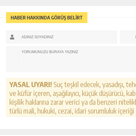
HABER HAKKINDA GÖRÜŞ BELİRT
YASAL UYARI!
Suç teşkil edecek, yasadışı, tehd
ve küfür içeren, aşağılayıcı, küçük düşürücü, kab
kişilik haklarına zarar verici ya da benzeri nitel
türlü mali, hukuki, cezai, idari sorumluluk içeriği