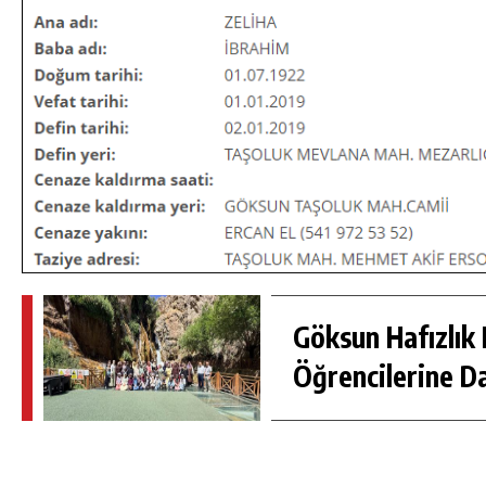
DA
GÖKSUN HAFIZLIK KIZ KUR’AN KURSU
Göksun Hafızlık 
ÖĞRENCILERINE DARENDE GEZISI.
Öğrencilerine D
GÜNLÜK HABER AKIŞI