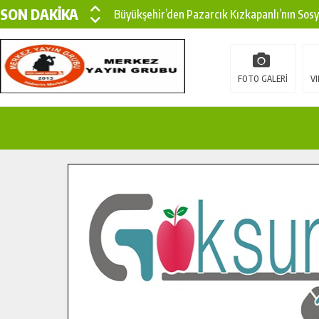
SON DAKİKA
Büyükşehir’den Pazarcık Kızkapanlı’nın Sos
Büyükşehir’den Pazarcık Kırsalına Modern Ul
Çin’den KSÜ’ye Uluslararası Başarı: Edinilen
FOTO GALERİ
VI
Büyükşehir, Türkoğlu Derebaşı Sokak’ta Sıca
Gençler Pusula Maraş Kampında Yeni Medya v
15 TEMMUZ’DA ŞEHİTLERİMİZ DUALARLA A
Büyükşehir, Göksun Kırsalında Ulaşım Konfor
İlçe Jandarma Komutanı Karakaya’dan Başkan
Bertiz’in Yeni Köprüsünde Sona Doğru.