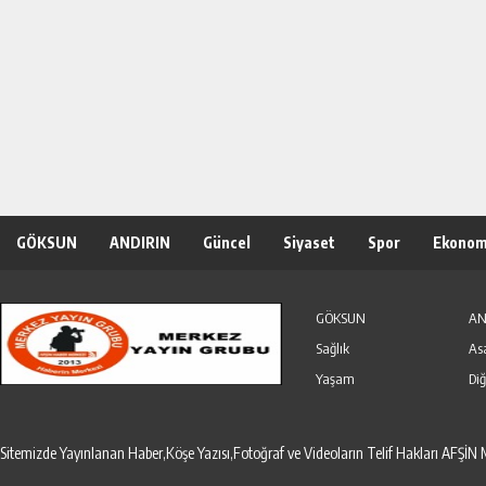
GÖKSUN
ANDIRIN
Güncel
Siyaset
Spor
Ekonom
Özel Haber
Seri İlanlar
GÖKSUN
AN
Sağlık
As
Yaşam
Diğ
Sitemizde Yayınlanan Haber,Köşe Yazısı,Fotoğraf ve Videoların Telif Hakları AF