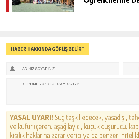
HABER HAKKINDA GÖRÜŞ BELİRT
YASAL UYARI!
Suç teşkil edecek, yasadışı, tehd
ve küfür içeren, aşağılayıcı, küçük düşürücü, kab
kişilik haklarına zarar verici ya da benzeri nitel