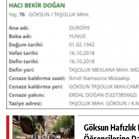
DA
GÖKSUN HAFIZLIK KIZ KUR’AN KURSU
ÖĞRENCILERINE DARENDE GEZISI.
Göksun Hafızlık 
GÜNLÜK HABER AKIŞI
Öğrencilerine D