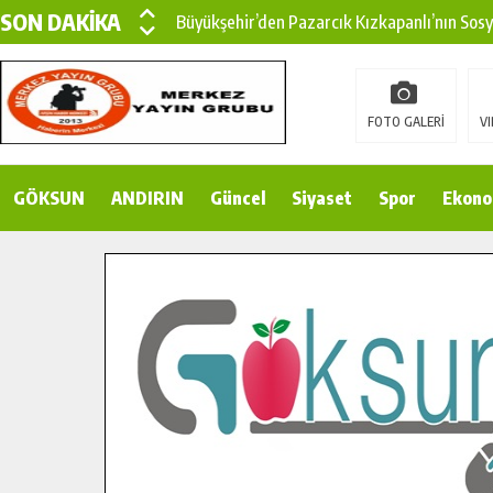
SON DAKİKA
Büyükşehir’den Pazarcık Kızkapanlı’nın Sos
Büyükşehir’den Pazarcık Kırsalına Modern Ul
Çin’den KSÜ’ye Uluslararası Başarı: Edinilen
FOTO GALERİ
VI
Büyükşehir, Türkoğlu Derebaşı Sokak’ta Sıca
GÖKSUN
ANDIRIN
Gençler Pusula Maraş Kampında Yeni Medya v
Güncel
Siyaset
Spor
Ekono
15 TEMMUZ’DA ŞEHİTLERİMİZ DUALARLA A
Büyükşehir, Göksun Kırsalında Ulaşım Konfor
İlçe Jandarma Komutanı Karakaya’dan Başkan
Bertiz’in Yeni Köprüsünde Sona Doğru.