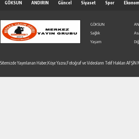
GÖKSUN
ANDIRIN
Güncel
Siyaset
Spor
Ekonom
Özel Haber
Seri İlanlar
GÖKSUN
AN
Sağlık
As
Yaşam
Diğ
Sitemizde Yayınlanan Haber,Köşe Yazısı,Fotoğraf ve Videoların Telif Hakları AF