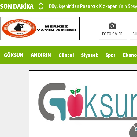
SON DAKİKA
Büyükşehir’den Pazarcık Kızkapanlı’nın Sos
Büyükşehir’den Pazarcık Kırsalına Modern Ul
Çin’den KSÜ’ye Uluslararası Başarı: Edinilen
FOTO GALERİ
VI
Büyükşehir, Türkoğlu Derebaşı Sokak’ta Sıca
GÖKSUN
ANDIRIN
Gençler Pusula Maraş Kampında Yeni Medya v
Güncel
Siyaset
Spor
Ekono
15 TEMMUZ’DA ŞEHİTLERİMİZ DUALARLA A
Büyükşehir, Göksun Kırsalında Ulaşım Konfor
İlçe Jandarma Komutanı Karakaya’dan Başkan
Bertiz’in Yeni Köprüsünde Sona Doğru.