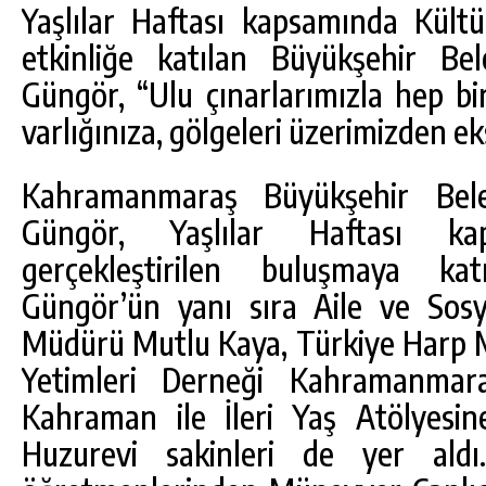
Yaşlılar Haftası kapsamında Kültür
etkinliğe katılan Büyükşehir Be
Güngör, “Ulu çınarlarımızla hep bi
varlığınıza, gölgeleri üzerimizden ek
Kahramanmaraş Büyükşehir Bele
Güngör, Yaşlılar Haftası kap
gerçekleştirilen buluşmaya kat
Güngör’ün yanı sıra Aile ve Sosy
DA
GÖKSUN HAFIZLIK KIZ KUR’AN KURSU
Müdürü Mutlu Kaya, Türkiye Harp Ma
ÖĞRENCILERINE DARENDE GEZISI.
Yetimleri Derneği Kahramanma
GÜNLÜK HABER AKIŞI
Kahraman ile İleri Yaş Atölyesin
Huzurevi sakinleri de yer aldı