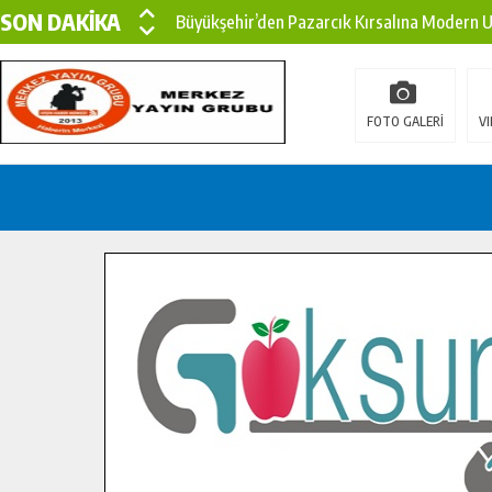
SON DAKİKA
Büyükşehir’den Pazarcık Kırsalına Modern Ul
Çin’den KSÜ’ye Uluslararası Başarı: Edinilen
Büyükşehir, Türkoğlu Derebaşı Sokak’ta Sıca
FOTO GALERİ
VI
Gençler Pusula Maraş Kampında Yeni Medya v
15 TEMMUZ’DA ŞEHİTLERİMİZ DUALARLA A
Büyükşehir, Göksun Kırsalında Ulaşım Konfor
İlçe Jandarma Komutanı Karakaya’dan Başkan
Bertiz’in Yeni Köprüsünde Sona Doğru.