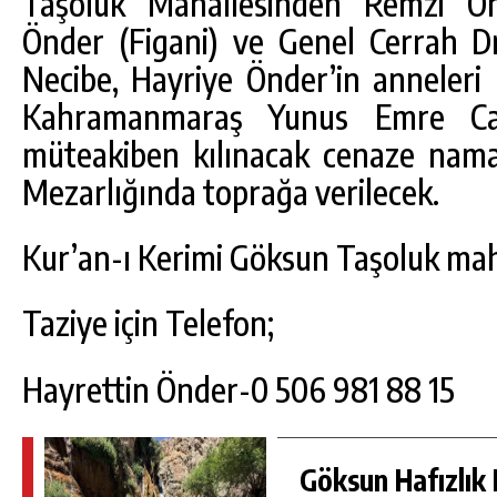
Taşoluk Mahallesinden Remzi Önd
Önder (Figani) ve Genel Cerrah D
Necibe, Hayriye
Önder’in anneleri
Kahramanmaraş Yunus Emre Cam
müteakiben kılınacak cenaze nama
Mezarlığında toprağa verilecek.
Kur’an-ı Kerimi Göksun Taşoluk mah
Taziye için Telefon;
DA
GÖKSUN HAFIZLIK KIZ KUR’AN KURSU
ÖĞRENCILERINE DARENDE GEZISI.
Hayrettin Önder-0 506 981 88 15
GÜNLÜK HABER AKIŞI
Göksun Hafızlık 