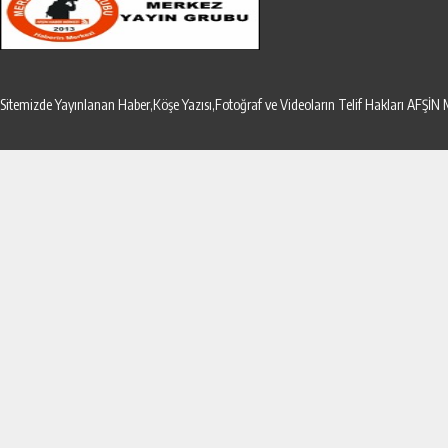
Sitemizde Yayınlanan Haber,Köşe Yazısı,Fotoğraf ve Videoların Telif Hakları AF