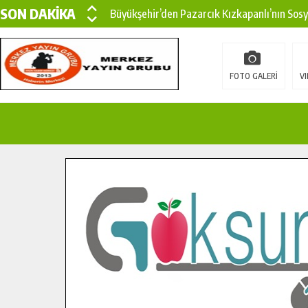
SON DAKİKA
Büyükşehir’den Pazarcık Kızkapanlı’nın Sos
Büyükşehir’den Pazarcık Kırsalına Modern Ul
Çin’den KSÜ’ye Uluslararası Başarı: Edinilen
FOTO GALERİ
VI
Büyükşehir, Türkoğlu Derebaşı Sokak’ta Sıca
Gençler Pusula Maraş Kampında Yeni Medya v
15 TEMMUZ’DA ŞEHİTLERİMİZ DUALARLA A
Büyükşehir, Göksun Kırsalında Ulaşım Konfor
İlçe Jandarma Komutanı Karakaya’dan Başkan
Bertiz’in Yeni Köprüsünde Sona Doğru.