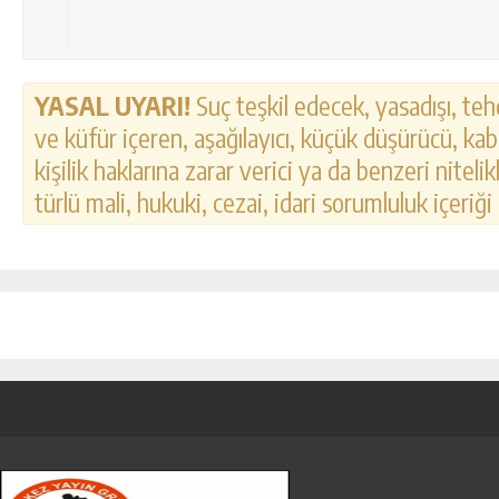
YASAL UYARI!
Suç teşkil edecek, yasadışı, tehd
ve küfür içeren, aşağılayıcı, küçük düşürücü, kab
kişilik haklarına zarar verici ya da benzeri nitel
türlü mali, hukuki, cezai, idari sorumluluk içeriği