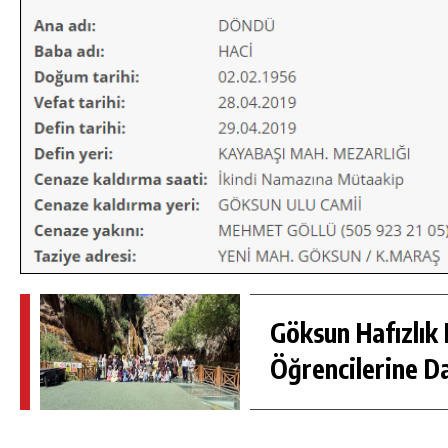
DA
GÖKSUN HAFIZLIK KIZ KUR’AN KURSU
ÖĞRENCILERINE DARENDE GEZISI.
Göksun Hafızlık 
GÜNLÜK HABER AKIŞI
Öğrencilerine D