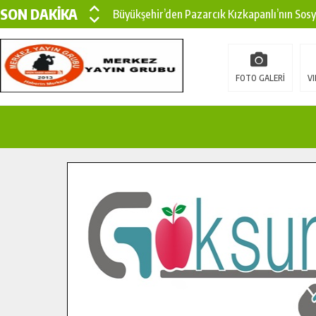
SON DAKİKA
Büyükşehir’den Pazarcık Kızkapanlı’nın Sos
Büyükşehir’den Pazarcık Kırsalına Modern Ul
Çin’den KSÜ’ye Uluslararası Başarı: Edinilen
FOTO GALERİ
VI
Büyükşehir, Türkoğlu Derebaşı Sokak’ta Sıca
Gençler Pusula Maraş Kampında Yeni Medya v
15 TEMMUZ’DA ŞEHİTLERİMİZ DUALARLA A
Büyükşehir, Göksun Kırsalında Ulaşım Konfor
İlçe Jandarma Komutanı Karakaya’dan Başkan
Bertiz’in Yeni Köprüsünde Sona Doğru.