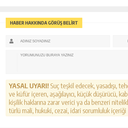
HABER HAKKINDA GÖRÜŞ BELİRT
YASAL UYARI!
Suç teşkil edecek, yasadışı, tehd
ve küfür içeren, aşağılayıcı, küçük düşürücü, kab
kişilik haklarına zarar verici ya da benzeri nitel
türlü mali, hukuki, cezai, idari sorumluluk içeriği