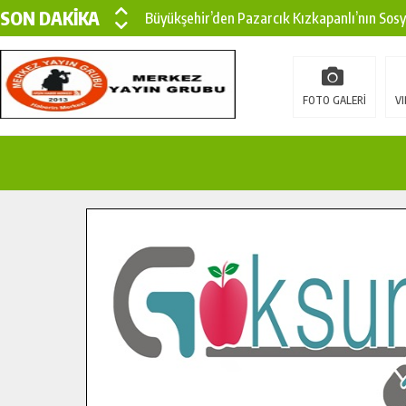
SON DAKİKA
Büyükşehir’den Pazarcık Kızkapanlı’nın Sos
Büyükşehir’den Pazarcık Kırsalına Modern Ul
Çin’den KSÜ’ye Uluslararası Başarı: Edinilen
FOTO GALERİ
VI
Büyükşehir, Türkoğlu Derebaşı Sokak’ta Sıca
Gençler Pusula Maraş Kampında Yeni Medya v
15 TEMMUZ’DA ŞEHİTLERİMİZ DUALARLA A
Büyükşehir, Göksun Kırsalında Ulaşım Konfor
İlçe Jandarma Komutanı Karakaya’dan Başkan
Bertiz’in Yeni Köprüsünde Sona Doğru.