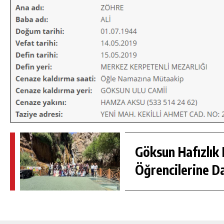
AMPINDA
GÖKSUN HAFIZLIK KIZ KUR’AN KURSU
Göksun Hafızlık 
LIĞI
ÖĞRENCILERINE DARENDE GEZISI.
Öğrencilerine D
GÜNLÜK HABER AKIŞI