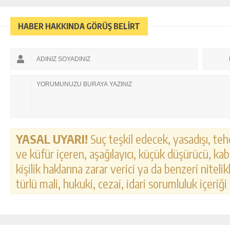
HABER HAKKINDA GÖRÜŞ BELİRT
YASAL UYARI!
Suç teşkil edecek, yasadışı, tehd
ve küfür içeren, aşağılayıcı, küçük düşürücü, kab
kişilik haklarına zarar verici ya da benzeri nitel
türlü mali, hukuki, cezai, idari sorumluluk içeriği