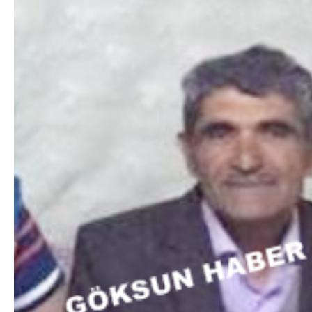
DA
GÖKSUN HAFIZLIK KIZ KUR’AN KURSU
ÖĞRENCILERINE DARENDE GEZISI.
GÜNLÜK HABER AKIŞI