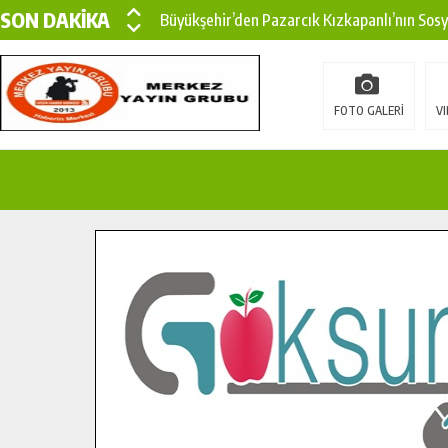
SON DAKİKA
Büyükşehir’den Pazarcık Kızkapanlı’nın Sos
Büyükşehir’den Pazarcık Kırsalına Modern Ul
Çin’den KSÜ’ye Uluslararası Başarı: Edinilen
FOTO GALERİ
VI
Büyükşehir, Türkoğlu Derebaşı Sokak’ta Sıca
Gençler Pusula Maraş Kampında Yeni Medya v
15 TEMMUZ’DA ŞEHİTLERİMİZ DUALARLA A
Büyükşehir, Göksun Kırsalında Ulaşım Konfor
İlçe Jandarma Komutanı Karakaya’dan Başkan
Bertiz’in Yeni Köprüsünde Sona Doğru.