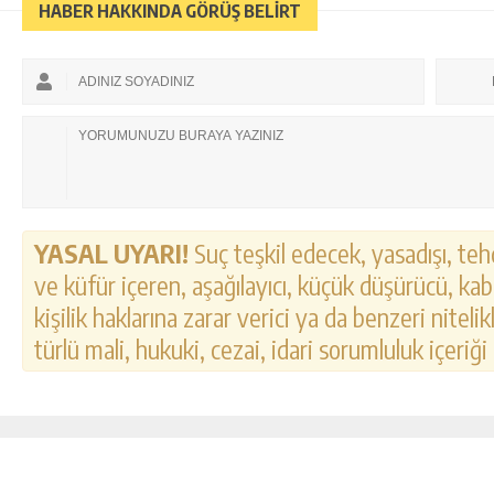
HABER HAKKINDA GÖRÜŞ BELİRT
YASAL UYARI!
Suç teşkil edecek, yasadışı, tehd
ve küfür içeren, aşağılayıcı, küçük düşürücü, kab
kişilik haklarına zarar verici ya da benzeri nitel
türlü mali, hukuki, cezai, idari sorumluluk içeriği