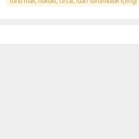
türlü mali, hukuki, cezai, idari sorumluluk içeriği