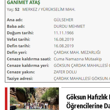
DA
GÖKSUN HAFIZLIK KIZ KUR’AN KURSU
ÖĞRENCILERINE DARENDE GEZISI.
Göksun Hafızlık 
GÜNLÜK HABER AKIŞI
Öğrencilerine D