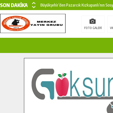
SON DAKİKA
Büyükşehir’den Pazarcık Kızkapanlı’nın Sos
Büyükşehir’den Pazarcık Kırsalına Modern Ul
Çin’den KSÜ’ye Uluslararası Başarı: Edinilen
FOTO GALERİ
VI
Büyükşehir, Türkoğlu Derebaşı Sokak’ta Sıca
Gençler Pusula Maraş Kampında Yeni Medya v
15 TEMMUZ’DA ŞEHİTLERİMİZ DUALARLA A
Büyükşehir, Göksun Kırsalında Ulaşım Konfor
İlçe Jandarma Komutanı Karakaya’dan Başkan
Bertiz’in Yeni Köprüsünde Sona Doğru.