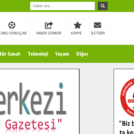
CANLI SONUÇLAR
HABER GÖNDER
KÜNYE
İLETİŞİM
tür Sanat
Teknoloji
Yaşam
Diğer