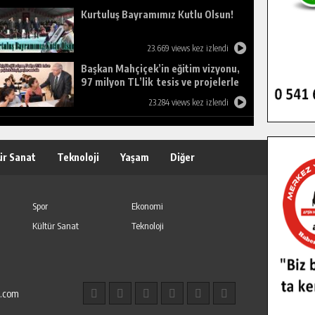
Kurtuluş Bayramımız Kutlu Olsun!
23.669 views kez izlendi
Başkan Mahçiçek’in eğitim vizyonu,
97 milyon TL’lik tesis ve projelerle
birleşti, gençlere umut oldu.
23.284 views kez izlendi
ür Sanat
Teknoloji
Yaşam
Diğer
Spor
Ekonomi
Kültür Sanat
Teknoloji
l.com