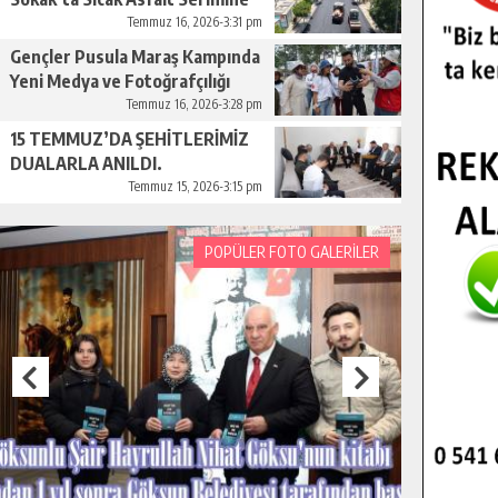
Başladı.
Temmuz 16, 2026-3:31 pm
Gençler Pusula Maraş Kampında
Yeni Medya ve Fotoğrafçılığı
Keşfetti.
Temmuz 16, 2026-3:28 pm
15 TEMMUZ’DA ŞEHİTLERİMİZ
DUALARLA ANILDI.
Temmuz 15, 2026-3:15 pm
POPÜLER FOTO GALERİLER