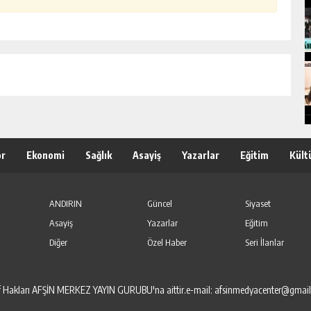
or
Ekonomi
Sağlık
Asayiş
Yazarlar
Eğitim
Kült
ANDIRIN
Güncel
Siyaset
Asayiş
Yazarlar
Eğitim
Diğer
Özel Haber
Seri İlanlar
elif Hakları AFŞİN MERKEZ YAYIN GURUBU'na aittir.e-mail: afsinmedyacenter@gmai