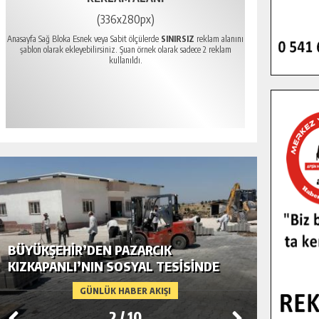
(336x280px)
Anasayfa Sağ Bloka Esnek veya Sabit ölçülerde
SINIRSIZ
reklam alanını
şablon olarak ekleyebilirsiniz. Şuan örnek olarak sadece 2 reklam
kullanıldı.
BÜYÜKŞEHIR’DEN PAZARCIK
BÜYÜKŞ
KIZKAPANLI’NIN SOSYAL TESISINDE
MODERN
ÇEVRE DÜZENLEMESI.
GÜNLÜK HABER AKIŞI
2
/
10