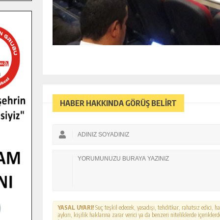
HABER HAKKINDA GÖRÜŞ BELİRT
YASAL UYARI!
Suç teşkil edecek, yasadışı, tehditkar, rahatsız edici, 
aykırı, kişilik haklarına zarar verici ya da benzeri niteliklerde içerikl