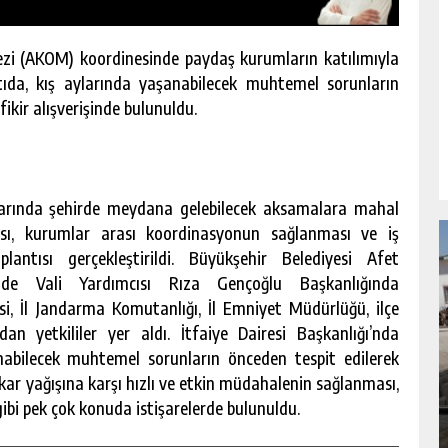
zi (AKOM) koordinesinde paydaş kurumların katılımıyla
antıda, kış aylarında yaşanabilecek muhtemel sorunların
ikir alışverişinde bulunuldu.
larında şehirde meydana gelebilecek aksamalara mahal
sı, kurumlar arası koordinasyonun sağlanması ve iş
antısı gerçekleştirildi. Büyükşehir Belediyesi Afet
de Vali Yardımcısı Rıza Gençoğlu Başkanlığında
si, İl Jandarma Komutanlığı, İl Emniyet Müdürlüğü, ilçe
n yetkililer yer aldı. İtfaiye Dairesi Başkanlığı’nda
NDA
GÖKSUN HAFIZLIK KIZ KUR’AN KURSU
anabilecek muhtemel sorunların önceden tespit edilerek
ÖĞRENCILERINE DARENDE GEZISI.
kar yağışına karşı hızlı ve etkin müdahalenin sağlanması,
ibi pek çok konuda istişarelerde bulunuldu.
GÜNLÜK HABER AKIŞI