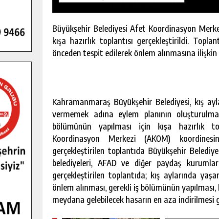
Büyükşehir Belediyesi Afet Koordinasyon Merke
kışa hazırlık toplantısı gerçekleştirildi. Topl
önceden tespit edilerek önlem alınmasına ilişkin f
Kahramanmaraş Büyükşehir Belediyesi, kış ay
vermemek adına eylem planının oluşturulma
bölümünün yapılması için kışa hazırlık topl
Koordinasyon Merkezi (AKOM) koordinesin
gerçekleştirilen toplantıda Büyükşehir Belediye
belediyeleri, AFAD ve diğer paydaş kurumlarda
GENÇLER PUSULA MARAŞ KAMPI
gerçekleştirilen toplantıda; kış aylarında yaş
YENI MEDYA VE FOTOĞRAFÇILIĞI
önlem alınması, gerekli iş bölümünün yapılması, 
KEŞFETTI.
meydana gelebilecek hasarın en aza indirilmesi g
GÜNLÜK HABER AKIŞI