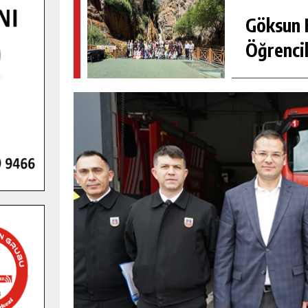
Göksun H
Öğrencil