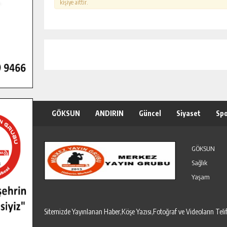
kişiye aittir.
GÖKSUN
ANDIRIN
Güncel
Siyaset
Sp
Özel Haber
Seri İlanlar
GÖKSUN
Sağlık
Yaşam
Sitemizde Yayınlanan Haber,Köşe Yazısı,Fotoğraf ve Videoların T