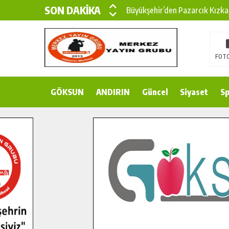
SON DAKİKA
Büyükşehir’den Pazarcık Kızka
Büyükşehir’den Pazarcık Kırsal
Çin’den KSÜ’ye Uluslararası Baş
FOTO
Büyükşehir, Türkoğlu Derebaşı 
GÖKSUN
ANDIRIN
Gençler Pusula Maraş Kampında
Güncel
Siyaset
Sp
15 TEMMUZ’DA ŞEHİTLERİMİZ
Büyükşehir, Göksun Kırsalında 
İlçe Jandarma Komutanı Karaka
Bertiz’in Yeni Köprüsünde Son