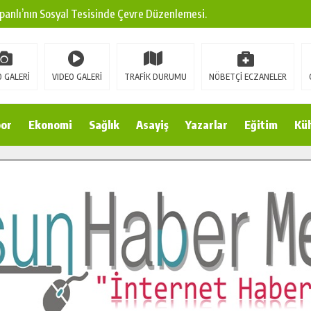
panlı’nın Sosyal Tesisinde Çevre Düzenlemesi.
ına Modern Ulaşım Yatırımı.
arı: Edinilen Bilgi Türk Tarımına Katkı Sağlayacak.
 GALERİ
VIDEO GALERİ
TRAFİK DURUMU
NÖBETÇİ ECZANELER
Sokak’ta Sıcak Asfalt Serimine Başladı.
 Yeni Medya ve Fotoğrafçılığı Keşfetti.
or
Ekonomi
Sağlık
Asayiş
Yazarlar
Eğitim
Kül
 DUALARLA ANILDI.
Ulaşım Konforunu Yükseltiyor.
ya’dan Başkan Cüce’ye Veda Ziyareti.
a Doğru.