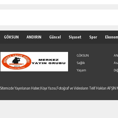
GÖKSUN
ANDIRIN
Güncel
Siyaset
Spor
Ekonom
Özel Haber
Seri İlanlar
GÖKSUN
AN
Sağlık
As
Yaşam
Diğ
Sitemizde Yayınlanan Haber,Köşe Yazısı,Fotoğraf ve Videoların Telif Hakları AF