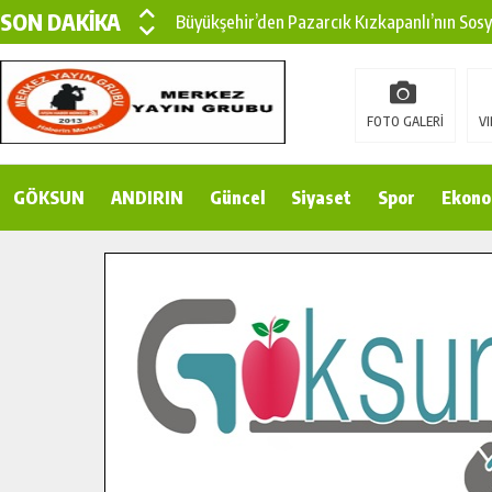
SON DAKİKA
Büyükşehir’den Pazarcık Kızkapanlı’nın Sos
Büyükşehir’den Pazarcık Kırsalına Modern Ul
Çin’den KSÜ’ye Uluslararası Başarı: Edinilen
FOTO GALERİ
VI
Büyükşehir, Türkoğlu Derebaşı Sokak’ta Sıca
GÖKSUN
ANDIRIN
Gençler Pusula Maraş Kampında Yeni Medya v
Güncel
Siyaset
Spor
Ekono
15 TEMMUZ’DA ŞEHİTLERİMİZ DUALARLA A
Büyükşehir, Göksun Kırsalında Ulaşım Konfor
İlçe Jandarma Komutanı Karakaya’dan Başkan
Bertiz’in Yeni Köprüsünde Sona Doğru.