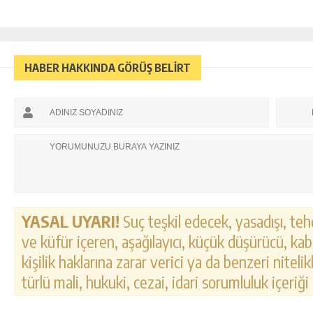
HABER HAKKINDA GÖRÜŞ BELİRT
YASAL UYARI!
Suç teşkil edecek, yasadışı, tehd
ve küfür içeren, aşağılayıcı, küçük düşürücü, kab
kişilik haklarına zarar verici ya da benzeri nitel
türlü mali, hukuki, cezai, idari sorumluluk içeriği