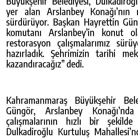
Büyükşehir Belediyesi, Dulkadiroğ
yer alan Arslanbey Konağı’nın r
sürdürüyor. Başkan Hayrettin Gün
komutanı Arslanbey’in konut ol
restorasyon çalışmalarımız sürü
hazırladık. Şehrimizin tarihi me
kazandıracağız” dedi.
DA
GÖKSUN HAFIZLIK KIZ KUR’AN KURSU
ÖĞRENCILERINE DARENDE GEZISI.
Kahramanmaraş Büyükşehir Bele
Güngör, Arslanbey Konağı’nda 
GÜNLÜK HABER AKIŞI
çalışmalarının hızlı bir şekilde
Dulkadiroğlu Kurtuluş Mahallesi’