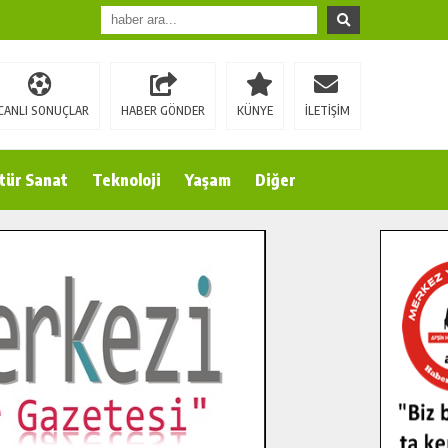
CANLI SONUÇLAR
HABER GÖNDER
KÜNYE
İLETİŞİM
tür Sanat
Teknoloji
Yaşam
Diğer