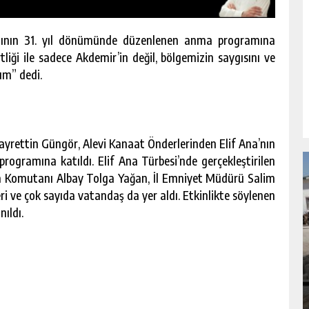
atının 31. yıl dönümünde düzenlenen anma programına
liği ile sadece Akdemir’in değil, bölgemizin saygısını ve
um” dedi.
rettin Güngör, Alevi Kanaat Önderlerinden Elif Ana’nın
ogramına katıldı. Elif Ana Türbesi’nde gerçekleştirilen
a Komutanı Albay Tolga Yağan, İl Emniyet Müdürü Salim
eri ve çok sayıda vatandaş da yer aldı. Etkinlikte söylenen
ıldı.
RSU
BÜYÜKŞEHIR’DEN PAZARCIK
KIZKAPANLI’NIN SOSYAL TESISINDE
ÇEVRE DÜZENLEMESI.
GÜNLÜK HABER AKIŞI