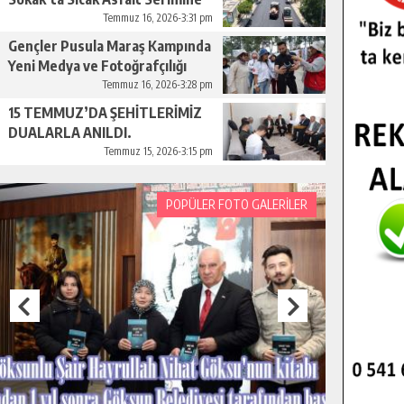
Başladı.
Temmuz 16, 2026-3:31 pm
Gençler Pusula Maraş Kampında
Yeni Medya ve Fotoğrafçılığı
Keşfetti.
Temmuz 16, 2026-3:28 pm
15 TEMMUZ’DA ŞEHİTLERİMİZ
DUALARLA ANILDI.
Temmuz 15, 2026-3:15 pm
POPÜLER FOTO GALERİLER