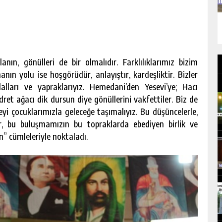
ın, gönülleri de bir olmalıdır. Farklılıklarımız bizim
n yolu ise hoşgörüdür, anlayıştır, kardeşliktir. Bizler
dalları ve yapraklarıyız. Hemedani’den Yesevi’ye; Hacı
ret ağacı dik dursun diye gönüllerini vakfettiler. Biz de
i çocuklarımızla geleceğe taşımalıyız. Bu düşüncelerle,
r, bu buluşmamızın bu topraklarda ebediyen birlik ve
” cümleleriyle noktaladı.