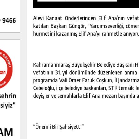
Alevi Kanaat Önderlerinden Elif Ana’nın vef
katılan Başkan Güngör, “Yardımseverliği, cömert
hürmetini kazanmış Elif Ana’yı rahmetle anıyor
Kahramanmaraş Büyükşehir Belediye Başkanı Hay
vefatının 31. yıl dönümünde düzenlenen anma pr
programda Vali Ömer Faruk Coşkun, İl Jandarm
Cebeloğlu, ilçe belediye başkanları, STK temsilcil
deyişler ve semahlarla Elif Ana mezarı başında an
Ş KAMPINDA
GÖKSUN HAFIZLIK KIZ KUR’AN KU
FÇILIĞI
ÖĞRENCILERINE DARENDE GEZISI.
“Önemli Bir Şahsiyetti”
KIŞI
GÜNLÜK HABER AKIŞI