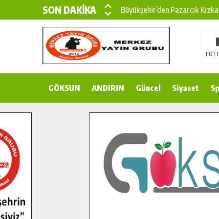
SON DAKİKA
Büyükşehir’den Pazarcık Kızka
Büyükşehir’den Pazarcık Kırsal
Çin’den KSÜ’ye Uluslararası Baş
FOTO
Büyükşehir, Türkoğlu Derebaşı 
GÖKSUN
ANDIRIN
Gençler Pusula Maraş Kampında
Güncel
Siyaset
Sp
15 TEMMUZ’DA ŞEHİTLERİMİZ
Büyükşehir, Göksun Kırsalında 
İlçe Jandarma Komutanı Karaka
Bertiz’in Yeni Köprüsünde Son