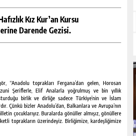
afızlık Kız Kur’an Kursu
erine Darende Gezisi.
ör, “Anadolu toprakları Fergana’dan gelen, Horosan
zuni Şeriflerle, Elif Analarla yoğrulmuş ve bin yıllık
şturduğu birlik ve dirliğe sadece Türkiye’nin ve İslam
rdır. Çünkü bizler Anadolu’dan, Balkanlara ve Avrupa’nın
milletin çocuklarıyız. Buralarda gönüller almışız, gönüllere
eketli toprakların üzerindeyiz. Birliğimize, kardeşliğimize