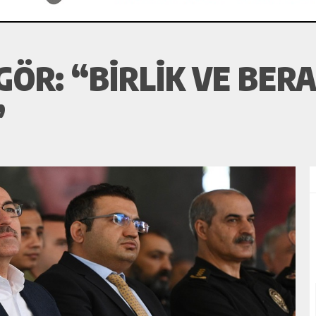
ÖR: “BIRLIK VE BERA
”