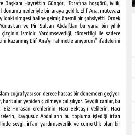
 Başkanı Hayrettin Güngör, “Etrafına hoşgörü, iyilik,
yıl dönümü nedeniyle bir araya geldik. Elif Ana, mütevazı
yıldaki simgesi haline gelmiş önemli bir şahsiyetti. Örnek
. Yunus’tan ve Pir Sultan Abdal’dan bu yana bin yıllık
 çizginin ismidir. Yardımseverliği, cömertliği ile sadece
tini kazanmış Elif Ana’yı rahmetle anıyorum” ifadelerini
lam coğrafyası son derece hassas bir dönemden geçiyor.
 haritalar yeniden çizilmeye çalışılıyor. Sevgili canlar, bu
Biz Horasan erenlerinin, Hacı Bektaş-ı Velilerin, Hacı
elerin, Kaygusuz Abdalların bu topluma işlediği irfan
nde sevgi, irfan, yardımseverlik ve cömertlik olan bir