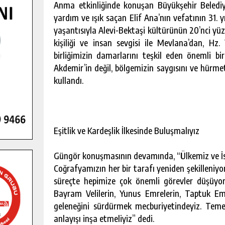
Anma etkinliğinde konuşan Büyükşehir Belediye
yardım ve ışık saçan Elif Ana’nın vefatının 31. 
yaşantısıyla Alevi-Bektaşi kültürünün 20’nci yüz
kişiliği ve insan sevgisi ile Mevlana’dan, Hz
birliğimizin damarlarını teşkil eden önemli bir
Akdemir’in değil, bölgemizin saygısını ve hürme
kullandı.
Eşitlik ve Kardeşlik İlkesinde Buluşmalıyız
Güngör konuşmasının devamında, “Ülkemiz ve İs
Coğrafyamızın her bir tarafı yeniden şekilleniyor,
süreçte hepimize çok önemli görevler düşüyor. 
Bayram Velilerin, Yunus Emrelerin, Taptuk Emr
geleneğini sürdürmek mecburiyetindeyiz. Temeli
anlayışı inşa etmeliyiz” dedi.