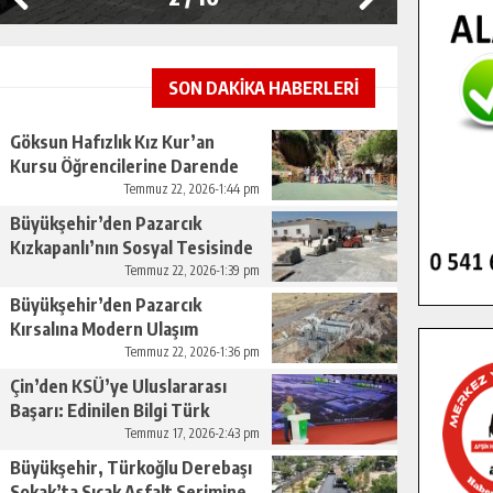
SON DAKİKA HABERLERİ
Göksun Hafızlık Kız Kur’an
Kursu Öğrencilerine Darende
Gezisi.
Temmuz 22, 2026-1:44 pm
Büyükşehir’den Pazarcık
Kızkapanlı’nın Sosyal Tesisinde
Çevre Düzenlemesi.
Temmuz 22, 2026-1:39 pm
Büyükşehir’den Pazarcık
Kırsalına Modern Ulaşım
Yatırımı.
Temmuz 22, 2026-1:36 pm
Çin’den KSÜ’ye Uluslararası
Başarı: Edinilen Bilgi Türk
Tarımına Katkı Sağlayacak.
Temmuz 17, 2026-2:43 pm
Büyükşehir, Türkoğlu Derebaşı
Sokak’ta Sıcak Asfalt Serimine