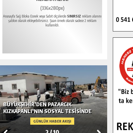
(336x280px)
Anasayfa Sağ Bloka Esnek veya Sabit ölçülerde
SINIRSIZ
reklam alanını
şablon olarak ekleyebilirsiniz. Şuan örnek olarak sadece 2 reklam
kullanıldı.
BÜYÜKŞEHIR’DEN PAZARCIK KIRSALINA
GÖKSUN
MODERN ULAŞIM YATIRIMI.
TEMMUZ
GÜNLÜK HABER AKIŞI
3
/
10