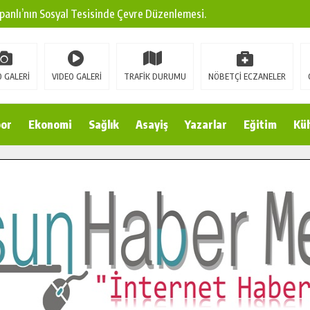
panlı’nın Sosyal Tesisinde Çevre Düzenlemesi.
ına Modern Ulaşım Yatırımı.
arı: Edinilen Bilgi Türk Tarımına Katkı Sağlayacak.
 GALERİ
VIDEO GALERİ
TRAFİK DURUMU
NÖBETÇİ ECZANELER
Sokak’ta Sıcak Asfalt Serimine Başladı.
 Yeni Medya ve Fotoğrafçılığı Keşfetti.
or
Ekonomi
Sağlık
Asayiş
Yazarlar
Eğitim
Kül
 DUALARLA ANILDI.
Ulaşım Konforunu Yükseltiyor.
ya’dan Başkan Cüce’ye Veda Ziyareti.
a Doğru.