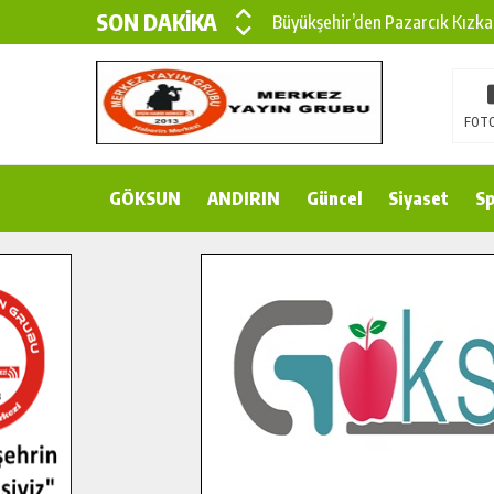
SON DAKİKA
Büyükşehir’den Pazarcık Kızka
Büyükşehir’den Pazarcık Kırsal
Çin’den KSÜ’ye Uluslararası Baş
FOTO
Büyükşehir, Türkoğlu Derebaşı 
GÖKSUN
ANDIRIN
Gençler Pusula Maraş Kampında
Güncel
Siyaset
Sp
15 TEMMUZ’DA ŞEHİTLERİMİZ
Büyükşehir, Göksun Kırsalında 
İlçe Jandarma Komutanı Karaka
Bertiz’in Yeni Köprüsünde Son