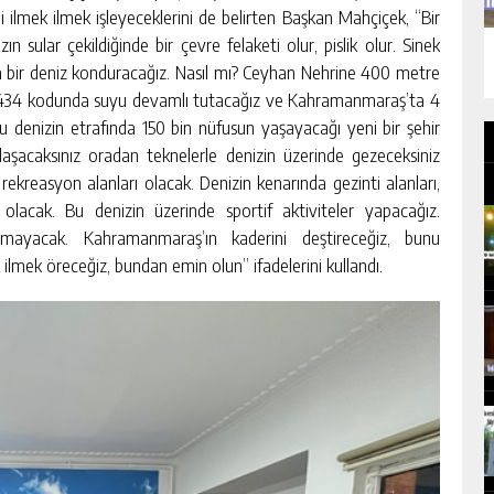
i ilmek ilmek işleyeceklerini de belirten Başkan Mahçiçek, “Bir
 sular çekildiğinde bir çevre felaketi olur, pislik olur. Sinek
a bir deniz konduracağız. Nasıl mı? Ceyhan Nehrine 400 metre
. 434 kodunda suyu devamlı tutacağız ve Kahramanmaraş’ta 4
u denizin etrafında 150 bin nüfusun yaşayacağı yeni bir şehir
laşacaksınız oradan teknelerle denizin üzerinde gezeceksiniz
rekreasyon alanları olacak. Denizin kenarında gezinti alanları,
ı olacak. Bu denizin üzerinde sportif aktiviteler yapacağız.
lmayacak. Kahramanmaraş’ın kaderini deştireceğiz, bunu
ilmek öreceğiz, bundan emin olun” ifadelerini kullandı.