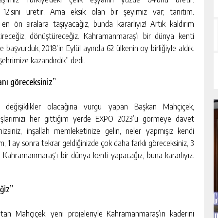
 12’sini üretir. Ama eksik olan bir şeyimiz var; tanıtım.
en ön sıralara taşıyacağız, bunda kararlıyız! Artık kaldırım
ştireceğiz, dönüştüreceğiz. Kahramanmaraş’ı bir dünya kenti
 başvurduk, 2018’in Eylül ayında 62 ülkenin oy birliğiyle aldık.
 şehrimize kazandırdık” dedi.
anı göreceksiniz”
 değişiklikler olacağına vurgu yapan Başkan Mahçiçek,
şlarımızı her gittiğim yerde EXPO 2023’ü görmeye davet
mizsiniz, inşallah memleketinize gelin, neler yapmışız kendi
, 1 ay sonra tekrar geldiğinizde çok daha farklı göreceksiniz, 3
h. Kahramanmaraş’ı bir dünya kenti yapacağız, buna kararlıyız.
ğiz”
atan Mahçiçek, yeni projeleriyle Kahramanmaraş’ın kaderini