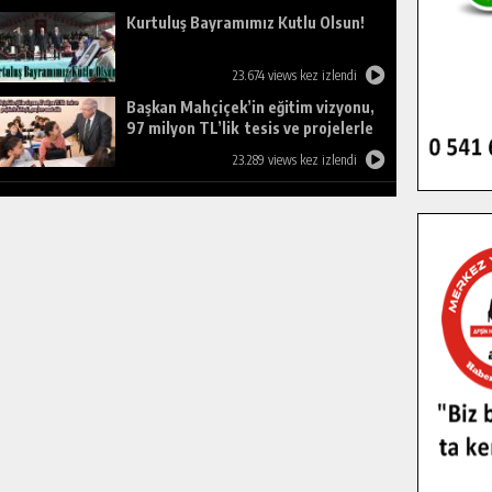
Kurtuluş Bayramımız Kutlu Olsun!
23.674 views kez izlendi
Başkan Mahçiçek’in eğitim vizyonu,
97 milyon TL’lik tesis ve projelerle
birleşti, gençlere umut oldu.
23.289 views kez izlendi