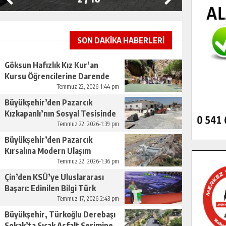
SON DAKİKA HABERLERİ
Göksun Hafızlık Kız Kur’an
Kursu Öğrencilerine Darende
Gezisi.
Temmuz 22, 2026-1:44 pm
Büyükşehir’den Pazarcık
Kızkapanlı’nın Sosyal Tesisinde
Çevre Düzenlemesi.
Temmuz 22, 2026-1:39 pm
Büyükşehir’den Pazarcık
Kırsalına Modern Ulaşım
Yatırımı.
Temmuz 22, 2026-1:36 pm
Çin’den KSÜ’ye Uluslararası
Başarı: Edinilen Bilgi Türk
Tarımına Katkı Sağlayacak.
Temmuz 17, 2026-2:43 pm
Büyükşehir, Türkoğlu Derebaşı
Sokak’ta Sıcak Asfalt Serimine