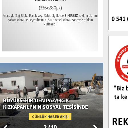
(336x280px)
Anasayfa Sağ Bloka Esnek veya Sabit ölçülerde
SINIRSIZ
reklam alanını
şablon olarak ekleyebilirsiniz. Şuan örnek olarak sadece 2 reklam
kullanıldı.
BÜYÜKŞEHIR’DEN PAZARCIK
BÜYÜKŞ
KIZKAPANLI’NIN SOSYAL TESISINDE
MODERN
ÇEVRE DÜZENLEMESI.
GÜNLÜK HABER AKIŞI
2
/
10