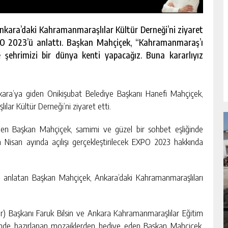
nkara’daki Kahramanmaraşlılar Kültür Derneği’ni ziyaret
PO 2023’ü anlattı. Başkan Mahçiçek, “Kahramanmaraş’ı
 şehrimizi bir dünya kenti yapacağız. Buna kararlıyız
kara’ya giden Onikişubat Belediye Başkanı Hanefi Mahçiçek,
lar Kültür Derneği’ni ziyaret etti.
elen Başkan Mahçiçek, samimi ve güzel bir sohbet eşliğinde
 Nisan ayında açılışı gerçekleştirilecek EXPO 2023 hakkında
ri anlatan Başkan Mahçiçek, Ankara’daki Kahramanmaraşlıları
NDA
GÖKSUN HAFIZLIK KIZ KUR’AN KURSU
ÖĞRENCILERINE DARENDE GEZISI.
GÜNLÜK HABER AKIŞI
) Başkanı Faruk Bilsin ve Ankara Kahramanmaraşlılar Eğitim
nde hazırlanan mozaiklerden hediye eden Başkan Mahçiçek,