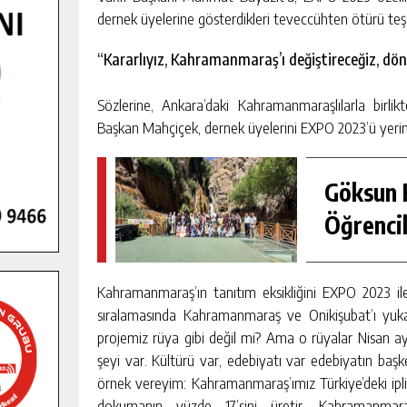
dernek üyelerine gösterdikleri teveccühten ötürü teşe
“Kararlıyız, Kahramanmaraş’ı değiştireceğiz, dö
Sözlerine, Ankara’daki Kahramanmaraşlılarla bir
Başkan Mahçiçek, dernek üyelerini EXPO 2023’ü yeri
Göksun H
Öğrencil
Kahramanmaraş’ın tanıtım eksikliğini EXPO 2023 ile
sıralamasında Kahramanmaraş ve Onikişubat’ı yukar
projemiz rüya gibi değil mi? Ama o rüyalar Nisan a
şeyi var. Kültürü var, edebiyatı var edebiyatın başk
örnek vereyim: Kahramanmaraş’ımız Türkiye’deki iplik
dokumanın yüzde 17’sini üretir. Kahramanmaraş