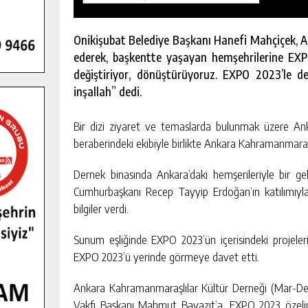
Onikişubat Belediye Başkanı Hanefi Mahçiçek, A
ederek, başkentte yaşayan hemşehrilerine EX
değiştiriyor, dönüştürüyoruz. EXPO 2023’le de
inşallah” dedi.
Bir dizi ziyaret ve temaslarda bulunmak üzere An
beraberindeki ekibiyle birlikte Ankara Kahramanmaraşlı
Dernek binasında Ankara’daki hemşerileriyle bir g
Cumhurbaşkanı Recep Tayyip Erdoğan’ın katılımıyla
bilgiler verdi.
Sunum eşliğinde EXPO 2023’ün içerisindeki projele
GENÇLER PUSULA MARAŞ KAMPI
EXPO 2023’ü yerinde görmeye davet etti.
YENI MEDYA VE FOTOĞRAFÇILIĞI
KEŞFETTI.
GÜNLÜK HABER AKIŞI
Ankara Kahramanmaraşlılar Kültür Derneği (Mar-Der
Vakfı Başkanı Mahmut Bayazıt’a, EXPO 2023 özeli