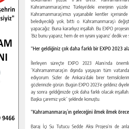
Kahramanmaraş’ımız Türkiye’deki enerjinin yüzde
Kahramanmaraş’ımızı yaşanabilir kentler içerisinde 
belediyeciliği yok, bitti o. Kahramanmaraş’ı deği
yapacağız. Buna kararlıyız inşallah. Bu EXPO projesine
‘Biz bunu yaparız, hem de en iyisini yaparız’ dedik ve
“Her geldiğiniz çok daha farklı bir EXPO 2023 al
İlerleyen süreçte EXPO 2023 Alanı’nda önemli
“Kahramanmaraş’ın dışında yaşayan tüm vatanda
ediyorum. Sizler de Ankara’daki birer temsilcileri
gözlerinizle görün. Bugün EXPO 2023’e geldiniz diyelim
ay sonra geldiğinizde çok daha farklı olacak inşalla
Başka çaremiz yok” şeklinde konuştu.
“Kahramanmaraş’ın geleceğini ilmek ilmek örece
Baraj İçi Su Tutucu Sedde Aksı Projesi’ni de anl