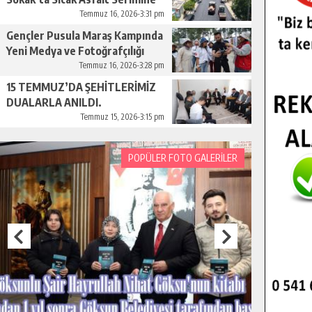
Başladı.
Temmuz 16, 2026-3:31 pm
Gençler Pusula Maraş Kampında
Yeni Medya ve Fotoğrafçılığı
Keşfetti.
Temmuz 16, 2026-3:28 pm
15 TEMMUZ’DA ŞEHİTLERİMİZ
DUALARLA ANILDI.
Temmuz 15, 2026-3:15 pm
POPÜLER FOTO GALERİLER