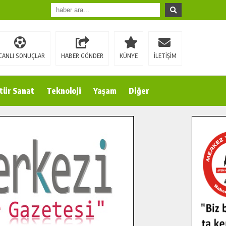
CANLI SONUÇLAR
HABER GÖNDER
KÜNYE
İLETİŞİM
tür Sanat
Teknoloji
Yaşam
Diğer