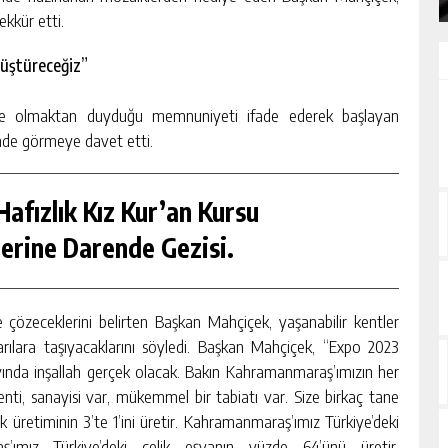
kkür etti.
nüştüreceğiz”
likte olmaktan duyduğu memnuniyeti ifade ederek başlayan
nde görmeye davet etti.
afızlık Kız Kur’an Kursu
erine Darende Gezisi.
 çözeceklerini belirten Başkan Mahçiçek, yaşanabilir kentler
ılara taşıyacaklarını söyledi. Başkan Mahçiçek, “Expo 2023
yında inşallah gerçek olacak. Bakın Kahramanmaraş’ımızın her
enti, sanayisi var, mükemmel bir tabiatı var. Size birkaç tane
 üretiminin 3’te 1’ini üretir. Kahramanmaraş’ımız Türkiye’deki
’ımız Türkiye’deki çelik eşyanın yüzde 64’ünü üretir.