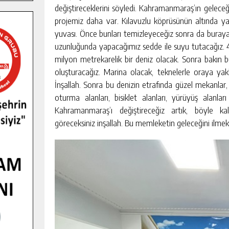
değiştireceklerini söyledi. Kahramanmaraş’ın geleceğ
projemiz daha var. Kılavuzlu köprüsünün altında yazın
yuvası. Önce bunları temizleyeceğiz sonra da buray
uzunluğunda yapacağımız sedde ile suyu tutacağız
milyon metrekarelik bir deniz olacak. Sonra bakın b
oluşturacağız. Marina olacak, teknelerle oraya yak
İnşallah. Sonra bu denizin etrafında güzel mekanlar, 
oturma alanları, bisiklet alanları, yürüyüş alanlar
Kahramanmaraş’ı değiştireceğiz artık, böyle ka
göreceksiniz inşallah. Bu memleketin geleceğini ilmek 