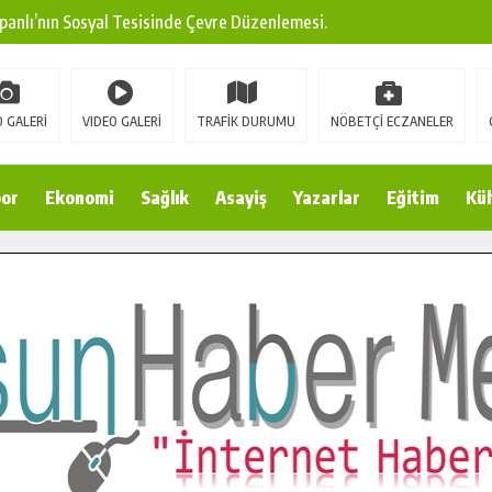
panlı’nın Sosyal Tesisinde Çevre Düzenlemesi.
ına Modern Ulaşım Yatırımı.
arı: Edinilen Bilgi Türk Tarımına Katkı Sağlayacak.
 GALERİ
VIDEO GALERİ
TRAFİK DURUMU
NÖBETÇİ ECZANELER
Sokak’ta Sıcak Asfalt Serimine Başladı.
 Yeni Medya ve Fotoğrafçılığı Keşfetti.
or
Ekonomi
Sağlık
Asayiş
Yazarlar
Eğitim
Kül
 DUALARLA ANILDI.
Ulaşım Konforunu Yükseltiyor.
ya’dan Başkan Cüce’ye Veda Ziyareti.
a Doğru.